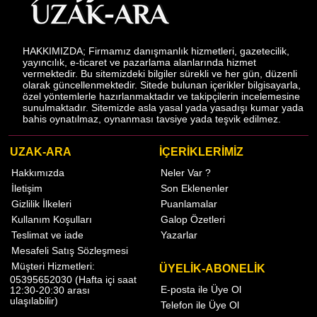
HAKKIMIZDA; Firmamız danışmanlık hizmetleri, gazetecilik,
yayıncılık, e-ticaret ve pazarlama alanlarında hizmet
vermektedir. Bu sitemizdeki bilgiler sürekli ve her gün, düzenli
olarak güncellenmektedir. Sitede bulunan içerikler bilgisayarla,
özel yöntemlerle hazırlanmaktadır ve takipçilerin incelemesine
sunulmaktadır. Sitemizde asla yasal yada yasadışı kumar yada
bahis oynatılmaz, oynanması tavsiye yada teşvik edilmez.
UZAK-ARA
İÇERİKLERİMİZ
Hakkımızda
Neler Var ?
İletişim
Son Eklenenler
Gizlilik İlkeleri
Puanlamalar
Kullanım Koşulları
Galop Özetleri
Teslimat ve iade
Yazarlar
Mesafeli Satış Sözleşmesi
Müşteri Hizmetleri:
ÜYELİK-ABONELİK
05395652030 (Hafta içi saat
E-posta ile Üye Ol
12:30-20:30 arası
ulaşılabilir)
Telefon ile Üye Ol