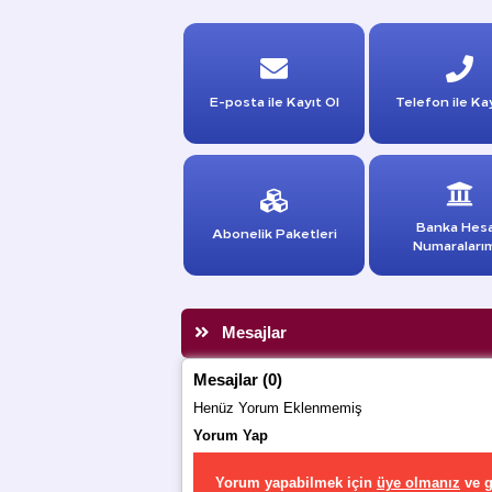
E-posta ile Kayıt Ol
Telefon ile Kay
Banka Hes
Abonelik Paketleri
Numaraları
Mesajlar
Mesajlar (0)
Henüz Yorum Eklenmemiş
Yorum Yap
Yorum yapabilmek için
üye olmanız
ve
g