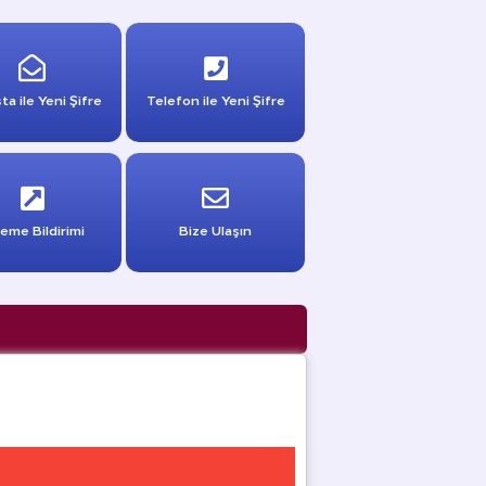
ta ile Yeni Şifre
Telefon ile Yeni Şifre
eme Bildirimi
Bize Ulaşın