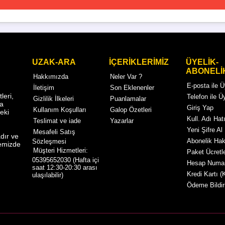
UZAK-ARA
İÇERİKLERİMİZ
ÜYELİK-
ABONELİ
Hakkımızda
Neler Var ?
E-posta ile 
İletişim
Son Eklenenler
eri,
Telefon ile Ü
Gizlilik İlkeleri
Puanlamalar
ma
Giriş Yap
Kullanım Koşulları
Galop Özetleri
eki
Kull. Adı Hatı
Teslimat ve iade
Yazarlar
Yeni Şifre Al
Mesafeli Satış
dır ve
Abonelik Ha
Sözleşmesi
temizde
Müşteri Hizmetleri:
Paket Ücretle
05395652030 (Hafta içi
Hesap Numar
saat 12:30-20:30 arası
Kredi Kartı (
ulaşılabilir)
Ödeme Bildir