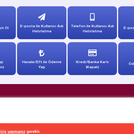
E-posta ile Kullanıcı Adı
Telefon ile Kullanıcı Adı
ıt Ol
E-pos
Hatırlatma
Hatırlatma
ap
Havale/Eft ile Ödeme
Kredi/Banka Kartı
Öd
mız
Yap
(Kapalı)
iriş yapmanız
gerekir.