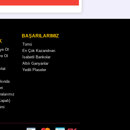
BAŞARILARIMIZ
K
Tümü
Üye Ol
En Çok Kazandıran
ye Ol
İsabetli Bankolar
Altılı Ganyanlar
rlat
Yedili Plaseler
kkında
ri
alarımız
Kapalı)
imi