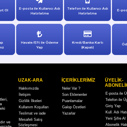
E-posta ile Kullanıcı Adı
Telefon ile Kullanıcı Adı
ıt Ol
E-pos
Hatırlatma
Hatırlatma
ap
Havale/Eft ile Ödeme
Kredi/Banka Kartı
Öd
mız
Yap
(Kapalı)
UZAK-ARA
İÇERİKLERİMİZ
ÜYELİK-
ABONELİ
Hakkımızda
Neler Var ?
E-posta ile 
İletişim
Son Eklenenler
eri,
Telefon ile Ü
Gizlilik İlkeleri
Puanlamalar
ma
Giriş Yap
Kullanım Koşulları
Galop Özetleri
eki
Kull. Adı Hatı
Teslimat ve iade
Yazarlar
Yeni Şifre Al
Mesafeli Satış
dır ve
Abonelik Ha
Sözleşmesi
temizde