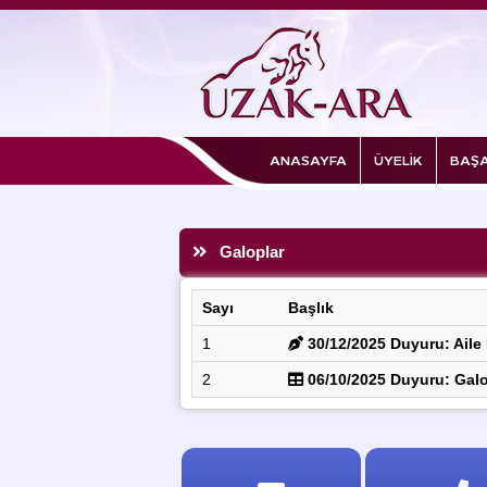
ANASAYFA
ÜYELİK
BAŞA
Galoplar
Sayı
Başlık
1
30/12/2025 Duyuru: Aile P
2
06/10/2025 Duyuru: Galo