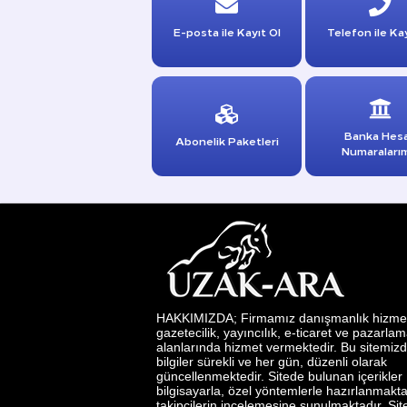
E-posta ile Kayıt Ol
Telefon ile Kay
Banka Hes
Abonelik Paketleri
Numaraları
HAKKIMIZDA; Firmamız danışmanlık hizmetl
gazetecilik, yayıncılık, e-ticaret ve pazarla
alanlarında hizmet vermektedir. Bu sitemizd
bilgiler sürekli ve her gün, düzenli olarak
güncellenmektedir. Sitede bulunan içerikler
bilgisayarla, özel yöntemlerle hazırlanmakta
takipçilerin incelemesine sunulmaktadır. Si