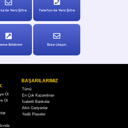
ta ile Yeni Şifre
Telefon ile Yeni Şifre
eme Bildirimi
Bize Ulaşın
BAŞARILARIMIZ
K
Tümü
Üye Ol
En Çok Kazandıran
ye Ol
İsabetli Bankolar
Altılı Ganyanlar
rlat
Yedili Plaseler
kkında