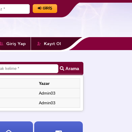
GİRİŞ
Giriş Yap
Kayıt Ol
Arama
Yazar
Admin03
Admin03