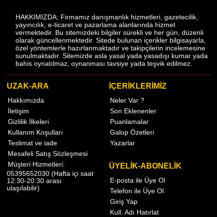
HAKKIMIZDA; Firmamız danışmanlık hizmetleri, gazetecilik,
yayıncılık, e-ticaret ve pazarlama alanlarında hizmet
vermektedir. Bu sitemizdeki bilgiler sürekli ve her gün, düzenli
olarak güncellenmektedir. Sitede bulunan içerikler bilgisayarla,
özel yöntemlerle hazırlanmaktadır ve takipçilerin incelemesine
sunulmaktadır. Sitemizde asla yasal yada yasadışı kumar yada
bahis oynatılmaz, oynanması tavsiye yada teşvik edilmez.
UZAK-ARA
İÇERİKLERİMİZ
Hakkımızda
Neler Var ?
İletişim
Son Eklenenler
Gizlilik İlkeleri
Puanlamalar
Kullanım Koşulları
Galop Özetleri
Teslimat ve iade
Yazarlar
Mesafeli Satış Sözleşmesi
Müşteri Hizmetleri:
ÜYELİK-ABONELİK
05395652030 (Hafta içi saat
E-posta ile Üye Ol
12:30-20:30 arası
ulaşılabilir)
Telefon ile Üye Ol
Giriş Yap
Kull. Adı Hatırlat