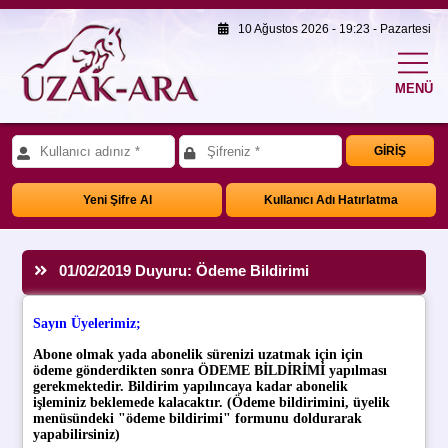
10 Ağustos 2026 - 19:23 - Pazartesi
MENÜ
GİRİŞ
Yeni Şifre Al
Kullanıcı Adı Hatırlatma
01/02/2019 Duyuru: Ödeme Bildirimi
Sayın Üyelerimiz;
Abone olmak yada abonelik sürenizi uzatmak için için
ödeme gönderdikten sonra ÖDEME BİLDİRİMİ yapılması
gerekmektedir. Bildirim yapılıncaya kadar abonelik
işleminiz beklemede kalacaktır.
(Ödeme bildirimini, üyelik
menüsündeki "ödeme bildirimi" formunu doldurarak
yapabilirsiniz)