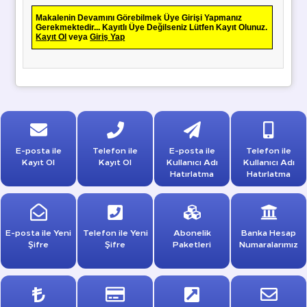
Makalenin Devamını Görebilmek Üye Girişi Yapmanız
Gerekmektedir... Kayıtlı Üye Değilseniz Lütfen Kayıt Olunuz.
Kayıt Ol
veya
Giriş Yap
E-posta ile
Telefon ile
E-posta ile
Telefon ile
Kayıt Ol
Kayıt Ol
Kullanıcı Adı
Kullanıcı Adı
Hatırlatma
Hatırlatma
E-posta ile Yeni
Telefon ile Yeni
Abonelik
Banka Hesap
Şifre
Şifre
Paketleri
Numaralarımız