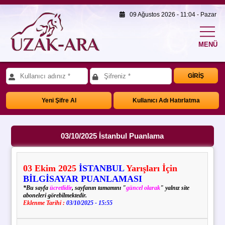
09 Ağustos 2026 - 11:04 - Pazar
MENÜ
GİRİŞ
Yeni Şifre Al
Kullanıcı Adı Hatırlatma
03/10/2025 İstanbul Puanlama
03
Ekim
2025
İSTANBUL
Yarışları İçin
BİLGİSAYAR PUANLAMASI
*Bu sayfa
ücretlidir
, sayfanın tamamını "
güncel olarak
" yalnız site
aboneleri görebilmektedir.
Eklenme Tarihi :
03/10/2025 - 15:55