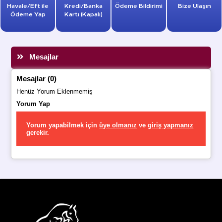
Havale/Eft ile
Kredi/Banka
Ödeme Bildirimi
Bize Ulaşın
Ödeme Yap
Kartı (Kapalı)
Mesajlar
Mesajlar (0)
Henüz Yorum Eklenmemiş
Yorum Yap
Yorum yapabilmek için
üye olmanız
ve
giriş yapmanız
gerekir.