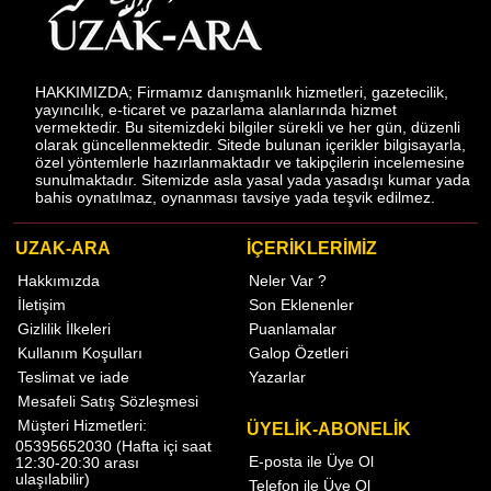
HAKKIMIZDA; Firmamız danışmanlık hizmetleri, gazetecilik,
yayıncılık, e-ticaret ve pazarlama alanlarında hizmet
vermektedir. Bu sitemizdeki bilgiler sürekli ve her gün, düzenli
olarak güncellenmektedir. Sitede bulunan içerikler bilgisayarla,
özel yöntemlerle hazırlanmaktadır ve takipçilerin incelemesine
sunulmaktadır. Sitemizde asla yasal yada yasadışı kumar yada
bahis oynatılmaz, oynanması tavsiye yada teşvik edilmez.
UZAK-ARA
İÇERİKLERİMİZ
Hakkımızda
Neler Var ?
İletişim
Son Eklenenler
Gizlilik İlkeleri
Puanlamalar
Kullanım Koşulları
Galop Özetleri
Teslimat ve iade
Yazarlar
Mesafeli Satış Sözleşmesi
Müşteri Hizmetleri:
ÜYELİK-ABONELİK
05395652030 (Hafta içi saat
E-posta ile Üye Ol
12:30-20:30 arası
ulaşılabilir)
Telefon ile Üye Ol