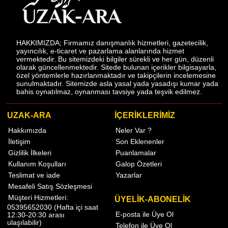
HAKKIMIZDA; Firmamız danışmanlık hizmetleri, gazetecilik,
yayıncılık, e-ticaret ve pazarlama alanlarında hizmet
vermektedir. Bu sitemizdeki bilgiler sürekli ve her gün, düzenli
olarak güncellenmektedir. Sitede bulunan içerikler bilgisayarla,
özel yöntemlerle hazırlanmaktadır ve takipçilerin incelemesine
sunulmaktadır. Sitemizde asla yasal yada yasadışı kumar yada
bahis oynatılmaz, oynanması tavsiye yada teşvik edilmez.
UZAK-ARA
İÇERİKLERİMİZ
Hakkımızda
Neler Var ?
İletişim
Son Eklenenler
Gizlilik İlkeleri
Puanlamalar
Kullanım Koşulları
Galop Özetleri
Teslimat ve iade
Yazarlar
Mesafeli Satış Sözleşmesi
Müşteri Hizmetleri:
ÜYELİK-ABONELİK
05395652030 (Hafta içi saat
E-posta ile Üye Ol
12:30-20:30 arası
ulaşılabilir)
Telefon ile Üye Ol