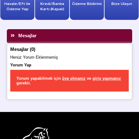
Havale/Eft ile
Kredi/Banka
Ödeme Bildirimi
Bize Ulaşın
Ödeme Yap
Kartı (Kapalı)
Mesajlar
Mesajlar (0)
Henüz Yorum Eklenmemiş
Yorum Yap
Yorum yapabilmek için
üye olmanız
ve
giriş yapmanız
gerekir.