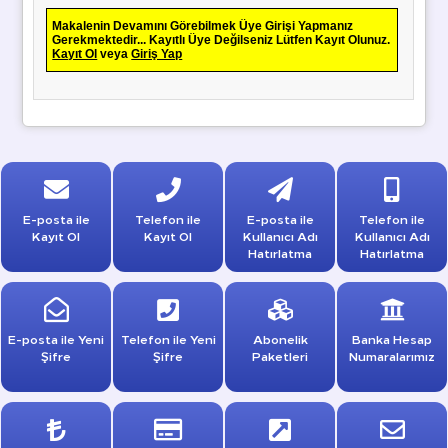
Makalenin Devamını Görebilmek Üye Girişi Yapmanız
Gerekmektedir... Kayıtlı Üye Değilseniz Lütfen Kayıt Olunuz.
Kayıt Ol
veya
Giriş Yap
E-posta ile
Telefon ile
E-posta ile
Telefon ile
Kayıt Ol
Kayıt Ol
Kullanıcı Adı
Kullanıcı Adı
Hatırlatma
Hatırlatma
E-posta ile Yeni
Telefon ile Yeni
Abonelik
Banka Hesap
Şifre
Şifre
Paketleri
Numaralarımız