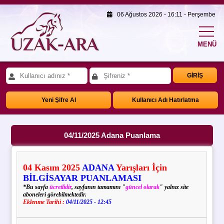
06 Ağustos 2026 - 16:11 - Perşembe
MENÜ
GİRİŞ
Yeni Şifre Al
Kullanıcı Adı Hatırlatma
04/11/2025 Adana Puanlama
04
Kasım
2025
ADANA
Yarışları İçin
BİLGİSAYAR PUANLAMASI
*Bu sayfa
ücretlidir
, sayfanın tamamını "
güncel olarak
" yalnız site
aboneleri görebilmektedir.
Eklenme Tarihi :
04/11/2025 - 12:45