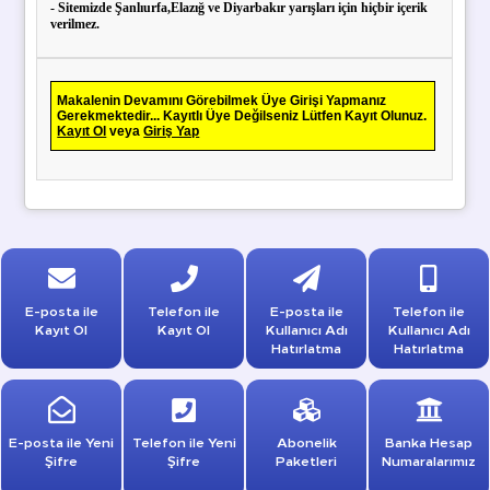
- Sitemizde Şanlıurfa,Elazığ ve Diyarbakır yarışları için hiçbir içerik
verilmez.
Makalenin Devamını Görebilmek Üye Girişi Yapmanız
Gerekmektedir... Kayıtlı Üye Değilseniz Lütfen Kayıt Olunuz.
Kayıt Ol
veya
Giriş Yap
E-posta ile
Telefon ile
E-posta ile
Telefon ile
Kayıt Ol
Kayıt Ol
Kullanıcı Adı
Kullanıcı Adı
Hatırlatma
Hatırlatma
E-posta ile Yeni
Telefon ile Yeni
Abonelik
Banka Hesap
Şifre
Şifre
Paketleri
Numaralarımız