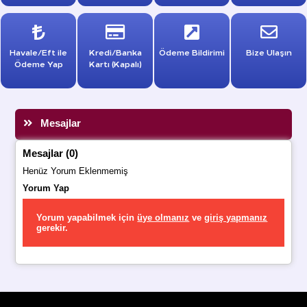
Havale/Eft ile
Kredi/Banka
Ödeme Bildirimi
Bize Ulaşın
Ödeme Yap
Kartı (Kapalı)
Mesajlar
Mesajlar (0)
Henüz Yorum Eklenmemiş
Yorum Yap
Yorum yapabilmek için
üye olmanız
ve
giriş yapmanız
gerekir.