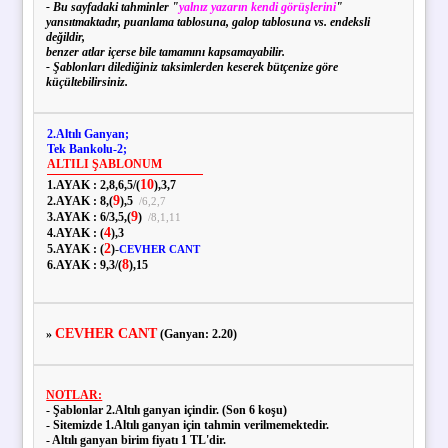
- Bu sayfadaki tahminler "
yalnız yazarın kendi görüşlerini
"
yansıtmaktadır, puanlama tablosuna, galop tablosuna vs. endeksli
değildir,
benzer atlar içerse bile tamamını kapsamayabilir.
- Şablonları dilediğiniz taksimlerden keserek bütçenize göre
küçültebilirsiniz.
2.Altılı Ganyan;
Tek Bankolu-2;
ALTILI ŞABLONUM
10
1.AYAK :
2,
8,
6,
5
/
(
),
3,
7
9
2.AYAK :
8,
(
),
5
/
6,
2,
7
9
3.AYAK :
6
/
3,
5,
(
)
/
8,
1,
11
4
4.AYAK :
(
),
3
2
5.AYAK :
(
)
-
CEVHER CANT
8
6.AYAK :
9,
3
/
(
),
15
CEVHER CANT
»
(Ganyan: 2.20)
NOTLAR:
- Şablonlar 2.Altılı ganyan içindir. (Son 6 koşu)
- Sitemizde 1.Altılı ganyan için tahmin verilmemektedir.
- Altılı ganyan birim fiyatı 1 TL'dir.