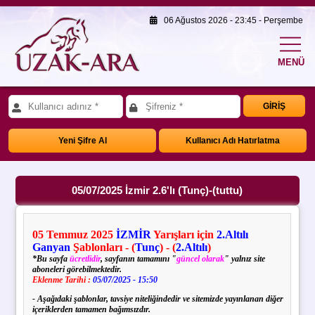
06 Ağustos 2026 - 23:45 - Perşembe
MENÜ
GİRİŞ
Yeni Şifre Al
Kullanıcı Adı Hatırlatma
05/07/2025 İzmir 2.6'lı (Tunç)-(tuttu)
05
Temmuz
2025
İZMİR
Yarışları için
2.Altılı
Ganyan
Şablonları - (
Tunç
) - (
2.Altılı
)
*Bu sayfa
ücretlidir
, sayfanın tamamını "
güncel olarak
" yalnız site
aboneleri görebilmektedir.
Eklenme Tarihi :
05/07/2025 - 15:50
- Aşağıdaki şablonlar, tavsiye niteliğindedir ve sitemizde yayınlanan diğer
içeriklerden tamamen bağımsızdır.