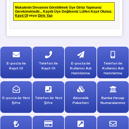
Makalenin Devamını Görebilmek Üye Girişi Yapmanız
Gerekmektedir... Kayıtlı Üye Değilseniz Lütfen Kayıt Olunuz.
Kayıt Ol
veya
Giriş Yap
E-posta ile
Telefon ile
E-posta ile
Telefon ile
Kayıt Ol
Kayıt Ol
Kullanıcı Adı
Kullanıcı Adı
Hatırlatma
Hatırlatma
E-posta ile Yeni
Telefon ile Yeni
Abonelik
Banka Hesap
Şifre
Şifre
Paketleri
Numaralarımız