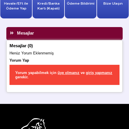
Havale/Eft ile
Kredi/Banka
Ödeme Bildirimi
Bize Ulaşın
Ödeme Yap
Kartı (Kapalı)
Mesajlar
Mesajlar (0)
Henüz Yorum Eklenmemiş
Yorum Yap
Yorum yapabilmek için
üye olmanız
ve
giriş yapmanız
gerekir.