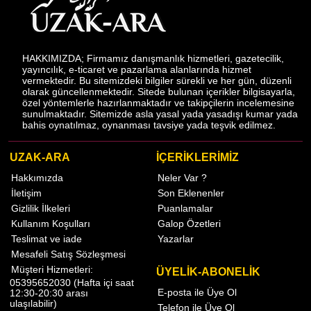
HAKKIMIZDA; Firmamız danışmanlık hizmetleri, gazetecilik,
yayıncılık, e-ticaret ve pazarlama alanlarında hizmet
vermektedir. Bu sitemizdeki bilgiler sürekli ve her gün, düzenli
olarak güncellenmektedir. Sitede bulunan içerikler bilgisayarla,
özel yöntemlerle hazırlanmaktadır ve takipçilerin incelemesine
sunulmaktadır. Sitemizde asla yasal yada yasadışı kumar yada
bahis oynatılmaz, oynanması tavsiye yada teşvik edilmez.
UZAK-ARA
İÇERİKLERİMİZ
Hakkımızda
Neler Var ?
İletişim
Son Eklenenler
Gizlilik İlkeleri
Puanlamalar
Kullanım Koşulları
Galop Özetleri
Teslimat ve iade
Yazarlar
Mesafeli Satış Sözleşmesi
Müşteri Hizmetleri:
ÜYELİK-ABONELİK
05395652030 (Hafta içi saat
E-posta ile Üye Ol
12:30-20:30 arası
ulaşılabilir)
Telefon ile Üye Ol