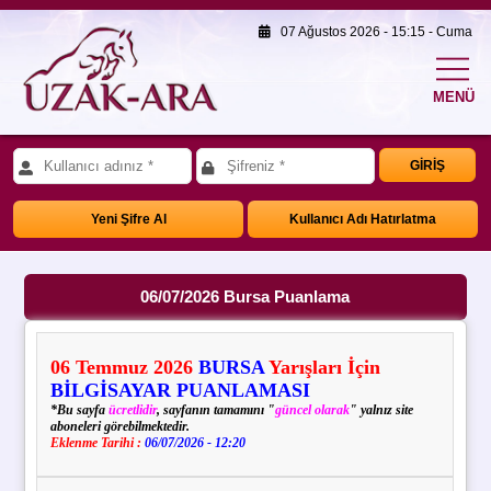
07 Ağustos 2026 - 15:15 - Cuma
MENÜ
GİRİŞ
Yeni Şifre Al
Kullanıcı Adı Hatırlatma
06/07/2026 Bursa Puanlama
06
Temmuz
2026
BURSA
Yarışları İçin
BİLGİSAYAR PUANLAMASI
*Bu sayfa
ücretlidir
, sayfanın tamamını "
güncel olarak
" yalnız site
aboneleri görebilmektedir.
Eklenme Tarihi :
06/07/2026 - 12:20