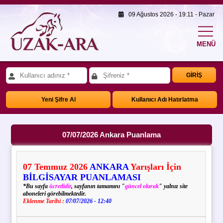
09 Ağustos 2026 - 19:11 - Pazar
MENÜ
GİRİŞ
Yeni Şifre Al
Kullanıcı Adı Hatırlatma
07/07/2026 Ankara Puanlama
07
Temmuz
2026
ANKARA
Yarışları İçin
BİLGİSAYAR PUANLAMASI
*Bu sayfa
ücretlidir
, sayfanın tamamını "
güncel olarak
" yalnız site
aboneleri görebilmektedir.
Eklenme Tarihi :
07/07/2026 - 12:40