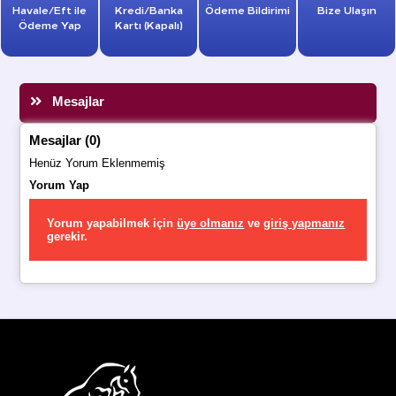
Havale/Eft ile
Kredi/Banka
Ödeme Bildirimi
Bize Ulaşın
Ödeme Yap
Kartı (Kapalı)
Mesajlar
Mesajlar (0)
Henüz Yorum Eklenmemiş
Yorum Yap
Yorum yapabilmek için
üye olmanız
ve
giriş yapmanız
gerekir.