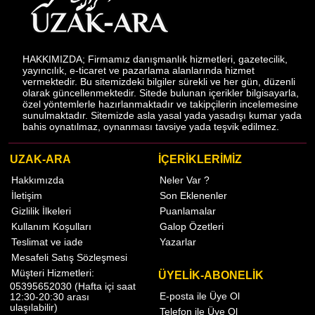
HAKKIMIZDA; Firmamız danışmanlık hizmetleri, gazetecilik,
yayıncılık, e-ticaret ve pazarlama alanlarında hizmet
vermektedir. Bu sitemizdeki bilgiler sürekli ve her gün, düzenli
olarak güncellenmektedir. Sitede bulunan içerikler bilgisayarla,
özel yöntemlerle hazırlanmaktadır ve takipçilerin incelemesine
sunulmaktadır. Sitemizde asla yasal yada yasadışı kumar yada
bahis oynatılmaz, oynanması tavsiye yada teşvik edilmez.
UZAK-ARA
İÇERİKLERİMİZ
Hakkımızda
Neler Var ?
İletişim
Son Eklenenler
Gizlilik İlkeleri
Puanlamalar
Kullanım Koşulları
Galop Özetleri
Teslimat ve iade
Yazarlar
Mesafeli Satış Sözleşmesi
Müşteri Hizmetleri:
ÜYELİK-ABONELİK
05395652030 (Hafta içi saat
E-posta ile Üye Ol
12:30-20:30 arası
ulaşılabilir)
Telefon ile Üye Ol