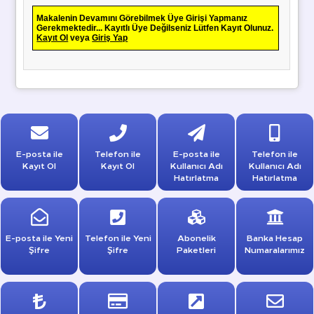
Makalenin Devamını Görebilmek Üye Girişi Yapmanız
Gerekmektedir... Kayıtlı Üye Değilseniz Lütfen Kayıt Olunuz.
Kayıt Ol
veya
Giriş Yap
E-posta ile
Telefon ile
E-posta ile
Telefon ile
Kayıt Ol
Kayıt Ol
Kullanıcı Adı
Kullanıcı Adı
Hatırlatma
Hatırlatma
E-posta ile Yeni
Telefon ile Yeni
Abonelik
Banka Hesap
Şifre
Şifre
Paketleri
Numaralarımız