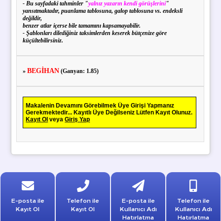
- Bu sayfadaki tahminler "
yalnız yazarın kendi görüşlerini
"
yansıtmaktadır, puanlama tablosuna, galop tablosuna vs. endeksli
değildir,
benzer atlar içerse bile tamamını kapsamayabilir.
- Şablonları dilediğiniz taksimlerden keserek bütçenize göre
küçültebilirsiniz.
BEGİHAN
»
(Ganyan: 1.85)
Makalenin Devamını Görebilmek Üye Girişi Yapmanız
Gerekmektedir... Kayıtlı Üye Değilseniz Lütfen Kayıt Olunuz.
Kayıt Ol
veya
Giriş Yap
E-posta ile
Telefon ile
E-posta ile
Telefon ile
Kayıt Ol
Kayıt Ol
Kullanıcı Adı
Kullanıcı Adı
Hatırlatma
Hatırlatma