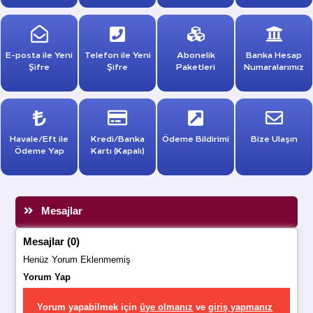
E-posta ile Yeni
Telefon ile Yeni
Abonelik
Banka Hesap
Şifre
Şifre
Paketleri
Numaralarımız
Havale/Eft ile
Kredi/Banka
Ödeme Bildirimi
Bize Ulaşın
Ödeme Yap
Kartı (Kapalı)
Mesajlar
Mesajlar (0)
Henüz Yorum Eklenmemiş
Yorum Yap
Yorum yapabilmek için
üye olmanız
ve
giriş yapmanız