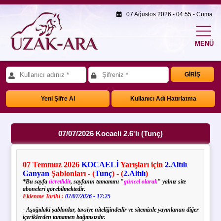
07 Ağustos 2026 - 04:55 - Cuma
MENÜ
GİRİŞ
Yeni Şifre Al
Kullanıcı Adı Hatırlatma
07/07/2026 Kocaeli 2.6'lı (Tunç)
07
Temmuz
2026
KOCAELİ
Yarışları için
2.Altılı
Ganyan
Şablonları - (
Tunç
) - (
2.Altılı
)
*Bu sayfa
ücretlidir
, sayfanın tamamını "
güncel olarak
" yalnız site
aboneleri görebilmektedir.
Eklenme Tarihi :
07/07/2026 - 17:25
- Aşağıdaki şablonlar, tavsiye niteliğindedir ve sitemizde yayınlanan diğer
içeriklerden tamamen bağımsızdır.