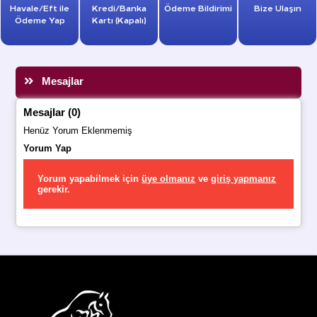
Havale/Eft ile
Kredi/Banka
Ödeme Bildirimi
Bize Ulaşın
Ödeme Yap
Kartı (Kapalı)
Mesajlar
Mesajlar (0)
Henüz Yorum Eklenmemiş
Yorum Yap
Yorum yapabilmek için
üye olmanız
ve
giriş yapmanız
gerekir.