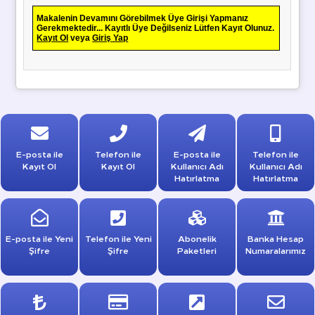
Makalenin Devamını Görebilmek Üye Girişi Yapmanız
Gerekmektedir... Kayıtlı Üye Değilseniz Lütfen Kayıt Olunuz.
Kayıt Ol
veya
Giriş Yap
E-posta ile
Telefon ile
E-posta ile
Telefon ile
Kayıt Ol
Kayıt Ol
Kullanıcı Adı
Kullanıcı Adı
Hatırlatma
Hatırlatma
E-posta ile Yeni
Telefon ile Yeni
Abonelik
Banka Hesap
Şifre
Şifre
Paketleri
Numaralarımız