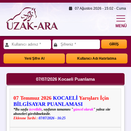
07 Ağustos 2026 - 15:02 - Cuma
MENÜ
GİRİŞ
Yeni Şifre Al
Kullanıcı Adı Hatırlatma
07/07/2026 Kocaeli Puanlama
07
Temmuz
2026
KOCAELİ
Yarışları İçin
BİLGİSAYAR PUANLAMASI
*Bu sayfa
ücretlidir
, sayfanın tamamını "
güncel olarak
" yalnız site
aboneleri görebilmektedir.
Eklenme Tarihi :
07/07/2026 - 16:25