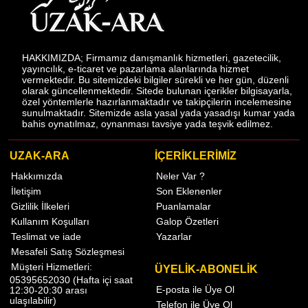
HAKKIMIZDA; Firmamız danışmanlık hizmetleri, gazetecilik,
yayıncılık, e-ticaret ve pazarlama alanlarında hizmet
vermektedir. Bu sitemizdeki bilgiler sürekli ve her gün, düzenli
olarak güncellenmektedir. Sitede bulunan içerikler bilgisayarla,
özel yöntemlerle hazırlanmaktadır ve takipçilerin incelemesine
sunulmaktadır. Sitemizde asla yasal yada yasadışı kumar yada
bahis oynatılmaz, oynanması tavsiye yada teşvik edilmez.
UZAK-ARA
İÇERİKLERİMİZ
Hakkımızda
Neler Var ?
İletişim
Son Eklenenler
Gizlilik İlkeleri
Puanlamalar
Kullanım Koşulları
Galop Özetleri
Teslimat ve iade
Yazarlar
Mesafeli Satış Sözleşmesi
Müşteri Hizmetleri:
ÜYELİK-ABONELİK
05395652030 (Hafta içi saat
E-posta ile Üye Ol
12:30-20:30 arası
ulaşılabilir)
Telefon ile Üye Ol