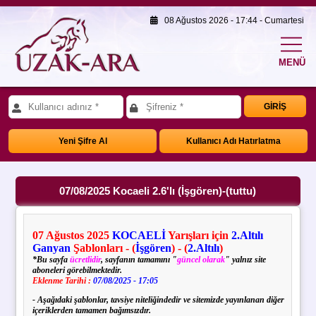
08 Ağustos 2026 - 17:44 - Cumartesi
MENÜ
GİRİŞ
Yeni Şifre Al
Kullanıcı Adı Hatırlatma
07/08/2025 Kocaeli 2.6'lı (İşgören)-(tuttu)
07
Ağustos
2025
KOCAELİ
Yarışları için
2.Altılı
Ganyan
Şablonları - (
İşgören
) - (
2.Altılı
)
*Bu sayfa
ücretlidir
, sayfanın tamamını "
güncel olarak
" yalnız site
aboneleri görebilmektedir.
Eklenme Tarihi :
07/08/2025 - 17:05
- Aşağıdaki şablonlar, tavsiye niteliğindedir ve sitemizde yayınlanan diğer
içeriklerden tamamen bağımsızdır.