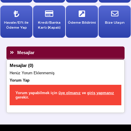
Havale/Eft ile
Kredi/Banka
Ödeme Bildirimi
Bize Ulaşın
Ödeme Yap
Kartı (Kapalı)
Mesajlar
Mesajlar (0)
Henüz Yorum Eklenmemiş
Yorum Yap
Yorum yapabilmek için
üye olmanız
ve
giriş yapmanız
gerekir.