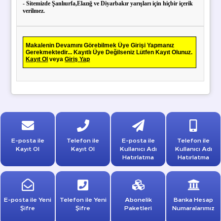
- Sitemizde Şanlıurfa,Elazığ ve Diyarbakır yarışları için hiçbir içerik
verilmez.
Makalenin Devamını Görebilmek Üye Girişi Yapmanız
Gerekmektedir... Kayıtlı Üye Değilseniz Lütfen Kayıt Olunuz.
Kayıt Ol
veya
Giriş Yap
E-posta ile
Telefon ile
E-posta ile
Telefon ile
Kayıt Ol
Kayıt Ol
Kullanıcı Adı
Kullanıcı Adı
Hatırlatma
Hatırlatma
E-posta ile Yeni
Telefon ile Yeni
Abonelik
Banka Hesap
Şifre
Şifre
Paketleri
Numaralarımız