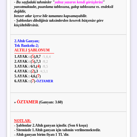
- Bu sayfadaki tahminler "
yalnız yazarın kendi görüşlerini
"
yansıtmaktadır, puanlama tablosuna, galop tablosuna vs. endeksli
değildir,
benzer atlar içerse bile tamamını kapsamayabilir.
- Şablonları dilediğiniz taksimlerden keserek bütçenize göre
küçültebilirsiniz.
2.Altılı Ganyan;
Tek Bankolu-2;
ALTILI ŞABLONUM
5
1.AYAK :
(
),
9,
7
/
1,
6,
4
5
2.AYAK :
(
),
7,
3
/
8,
2
4
3.AYAK :
6
/
1,
(
)
/
8,
5
2
4.AYAK :
(
),
3
/
4,
5,
1
7
5.AYAK :
4,
6,
(
)
7
6.AYAK :
(
)
-
ÖZTAMER
ÖZTAMER
»
(Ganyan: 3.60)
NOTLAR:
- Şablonlar 2.Altılı ganyan içindir. (Son 6 koşu)
- Sitemizde 1.Altılı ganyan için tahmin verilmemektedir.
- Altılı ganyan birim fiyatı 1 TL'dir.