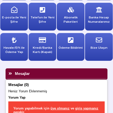
E-posta ile Yeni
Telefon ile Yeni
Abonelik
Banka Hesap
Şifre
Şifre
Paketleri
Numaralarımız
Havale/Eft ile
Kredi/Banka
Ödeme Bildirimi
Bize Ulaşın
Ödeme Yap
Kartı (Kapalı)
Mesajlar
Mesajlar (0)
Henüz Yorum Eklenmemiş
Yorum Yap
Yorum yapabilmek için
üye olmanız
ve
giriş yapmanız
gerekir.