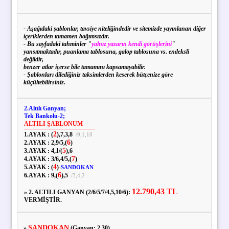
- Aşağıdaki şablonlar, tavsiye niteliğindedir ve sitemizde yayınlanan diğer
içeriklerden tamamen bağımsızdır.
- Bu sayfadaki tahminler "
yalnız yazarın kendi görüşlerini
"
yansıtmaktadır, puanlama tablosuna, galop tablosuna vs. endeksli
değildir,
benzer atlar içerse bile tamamını kapsamayabilir.
- Şablonları dilediğiniz taksimlerden keserek bütçenize göre
küçültebilirsiniz.
2.Altılı Ganyan;
Tek Bankolu-2;
ALTILI ŞABLONUM
2
1.AYAK :
(
),
7,
3,
8
/
9,
1,
10
6
2.AYAK :
2,
9
/
5,
(
)
5
3.AYAK :
4,
1
/
(
),
6
7
4.AYAK :
3
/
6,
4
/
5,
(
)
4
5.AYAK :
(
)
-
SANDOKAN
6
6.AYAK :
9,
(
),
5
/
3,
4,
2
12.790,43 TL
» 2. ALTILI GANYAN (2/6/5/7/4,5,10/6):
VERMİŞTİR.
SANDOKAN
»
(Ganyan: 2.30)