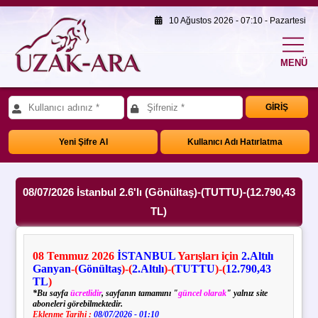
10 Ağustos 2026 - 07:10 - Pazartesi
MENÜ
GİRİŞ
Yeni Şifre Al
Kullanıcı Adı Hatırlatma
08/07/2026 İstanbul 2.6'lı (Gönültaş)-(TUTTU)-(12.790,43
TL)
08
Temmuz
2026
İSTANBUL
Yarışları için
2.Altılı
Ganyan
-(
Gönültaş
)-(
2.Altılı
)-(
TUTTU
)-(
12.790,43
TL
)
*Bu sayfa
ücretlidir
, sayfanın tamamını "
güncel olarak
" yalnız site
aboneleri görebilmektedir.
Eklenme Tarihi :
08/07/2026 - 01:10