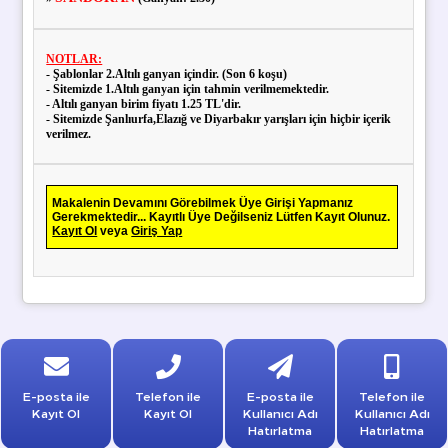
NOTLAR:
- Şablonlar 2.Altılı ganyan içindir. (Son 6 koşu)
- Sitemizde 1.Altılı ganyan için tahmin verilmemektedir.
- Altılı ganyan birim fiyatı 1.25 TL'dir.
- Sitemizde Şanlıurfa,Elazığ ve Diyarbakır yarışları için hiçbir içerik
verilmez.
Makalenin Devamını Görebilmek Üye Girişi Yapmanız
Gerekmektedir... Kayıtlı Üye Değilseniz Lütfen Kayıt Olunuz.
Kayıt Ol
veya
Giriş Yap
E-posta ile
Telefon ile
E-posta ile
Telefon ile
Kayıt Ol
Kayıt Ol
Kullanıcı Adı
Kullanıcı Adı
Hatırlatma
Hatırlatma