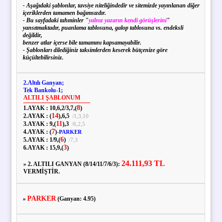
- Aşağıdaki şablonlar, tavsiye niteliğindedir ve sitemizde yayınlanan diğer
içeriklerden tamamen bağımsızdır.
- Bu sayfadaki tahminler "
yalnız yazarın kendi görüşlerini
"
yansıtmaktadır, puanlama tablosuna, galop tablosuna vs. endeksli
değildir,
benzer atlar içerse bile tamamını kapsamayabilir.
- Şablonları dilediğiniz taksimlerden keserek bütçenize göre
küçültebilirsiniz.
2.Altılı Ganyan;
Tek Bankolu-1;
ALTILI ŞABLONUM
8
1.AYAK :
10,
6,
2
/
3,
7,
(
)
14
2.AYAK :
(
),
6,
5
/
1,
3,
10
11
3.AYAK :
9,
(
),
3
/
6,
2,
5
7
4.AYAK :
(
)
-
PARKER
6
5.AYAK :
1
/
9,
(
)
/
7,
3
3
6.AYAK :
15,
9,
(
)
24.111,93 TL
» 2. ALTILI GANYAN (8/14/11/7/6/3):
VERMİŞTİR.
PARKER
»
(Ganyan: 4.95)