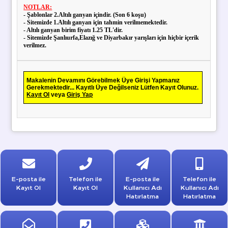
NOTLAR:
- Şablonlar 2.Altılı ganyan içindir. (Son 6 koşu)
- Sitemizde 1.Altılı ganyan için tahmin verilmemektedir.
- Altılı ganyan birim fiyatı 1.25 TL'dir.
- Sitemizde Şanlıurfa,Elazığ ve Diyarbakır yarışları için hiçbir içerik
verilmez.
Makalenin Devamını Görebilmek Üye Girişi Yapmanız
Gerekmektedir... Kayıtlı Üye Değilseniz Lütfen Kayıt Olunuz.
Kayıt Ol
veya
Giriş Yap
E-posta ile
Telefon ile
E-posta ile
Telefon ile
Kayıt Ol
Kayıt Ol
Kullanıcı Adı
Kullanıcı Adı
Hatırlatma
Hatırlatma