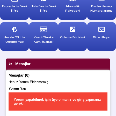
E-posta ile Yeni
Telefon ile Yeni
Abonelik
Banka Hesap
Şifre
Şifre
Paketleri
Numaralarımız
Havale/Eft ile
Kredi/Banka
Ödeme Bildirimi
Bize Ulaşın
Ödeme Yap
Kartı (Kapalı)
Mesajlar
Mesajlar (0)
Henüz Yorum Eklenmemiş
Yorum Yap
Yorum yapabilmek için
üye olmanız
ve
giriş yapmanız
gerekir.