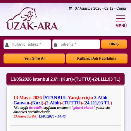
07 Ağustos 2026 - 02:12 - Cuma
MENÜ
GİRİŞ
Yeni Şifre Al
Kullanıcı Adı Hatırlatma
13/05/2026 İstanbul 2.6'lı (Kurt)-(TUTTU)-(24.111,93 TL)
13
Mayıs
2026
İSTANBUL
Yarışları için
2.Altılı
Ganyan
-(
Kurt
)-(
2.Altılı
)-(
TUTTU
)-(
24.111,93 TL
)
*Bu sayfa
ücretlidir
, sayfanın tamamını "
güncel olarak
" yalnız site
aboneleri görebilmektedir.
Eklenme Tarihi :
13/05/2026 - 14:40