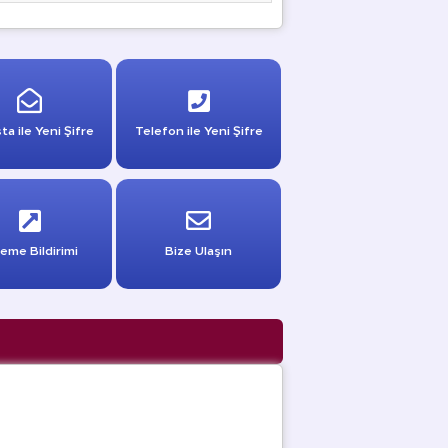
ta ile Yeni Şifre
Telefon ile Yeni Şifre
eme Bildirimi
Bize Ulaşın