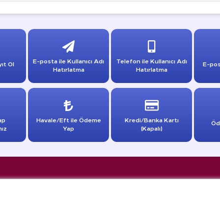
E-posta ile Kullanıcı Adı
Telefon ile Kullanıcı Adı
ıt Ol
E-pos
Hatırlatma
Hatırlatma
ap
Havale/Eft ile Ödeme
Kredi/Banka Kartı
Öd
mız
Yap
(Kapalı)