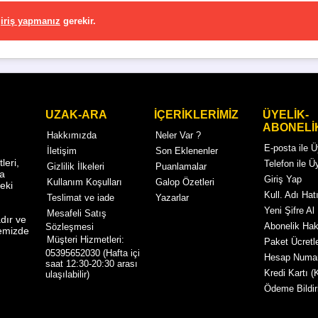
iriş yapmanız
gerekir.
UZAK-ARA
İÇERİKLERİMİZ
ÜYELİK-
ABONELİ
Hakkımızda
Neler Var ?
E-posta ile 
İletişim
Son Eklenenler
eri,
Telefon ile Ü
Gizlilik İlkeleri
Puanlamalar
ma
Giriş Yap
Kullanım Koşulları
Galop Özetleri
eki
Kull. Adı Hatı
Teslimat ve iade
Yazarlar
Yeni Şifre Al
Mesafeli Satış
dır ve
Abonelik Ha
Sözleşmesi
temizde
Müşteri Hizmetleri:
Paket Ücretle
05395652030 (Hafta içi
Hesap Numar
saat 12:30-20:30 arası
Kredi Kartı (
ulaşılabilir)
Ödeme Bildir