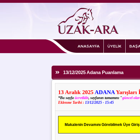
ANASAYFA
ÜYELİK
BAŞA
13/12/2025 Adana Puanlama
13
Aralık
2025
ADANA
Yarışları 
*Bu sayfa
ücretlidir
, sayfanın tamamını "
güncel ola
Eklenme Tarihi :
13/12/2025 - 15:45
Makalenin Devamını Görebilmek Üye Girişi 