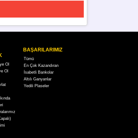
BAŞARILARIMIZ
K
Tümü
Üye Ol
En Çok Kazandıran
ye Ol
İsabetli Bankolar
Altılı Ganyanlar
rlat
Yedili Plaseler
kkında
ri
alarımız
Kapalı)
imi