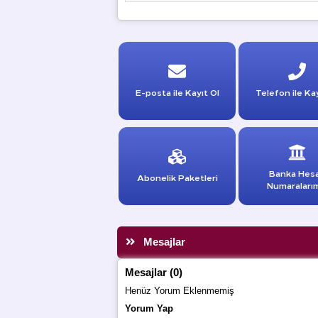
E-posta ile Kayıt Ol
Telefon ile Kay
Banka Hes
Abonelik Paketleri
Numaraları
Mesajlar
Mesajlar (0)
Henüz Yorum Eklenmemiş
Yorum Yap