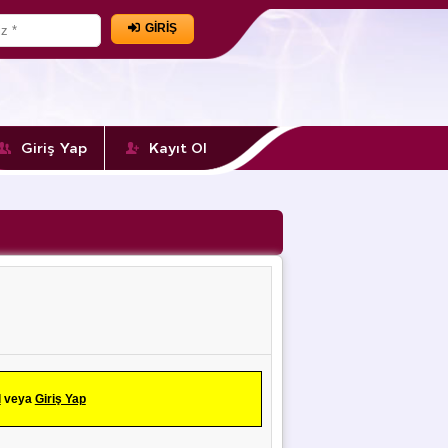
GİRİŞ
Giriş Yap
Kayıt Ol
l
veya
Giriş Yap