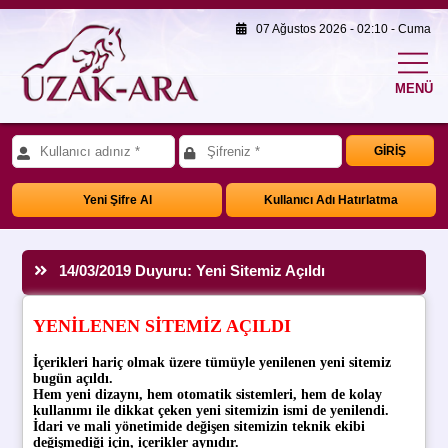
07 Ağustos 2026 - 02:10 - Cuma
MENÜ
GİRİŞ
Yeni Şifre Al
Kullanıcı Adı Hatırlatma
14/03/2019 Duyuru: Yeni Sitemiz Açıldı
YENİLENEN SİTEMİZ AÇILDI
İçerikleri hariç olmak üzere tümüyle yenilenen yeni sitemiz
bugün
açıldı.
Hem yeni dizaynı, hem otomatik sistemleri, hem de kolay
kullanımı ile dikkat çeken yeni sitemizin ismi de yenilendi.
İdari ve mali yönetimide değişen sitemizin teknik ekibi
değişmediği için, içerikler aynıdır.