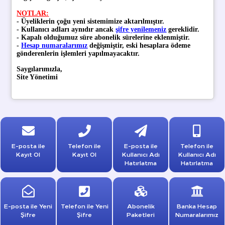
NOTLAR:
- Üyeliklerin çoğu yeni sistemimize aktarılmıştır.
- Kullanıcı adları aynıdır ancak
şifre yenilemeniz
gereklidir.
- Kapalı olduğumuz süre abonelik sürelerine eklenmiştir.
-
Hesap numaralarımız
değişmiştir, eski hesaplara ödeme
gönderenlerin işlemleri yapılmayacaktır.
Saygılarımızla,
Site Yönetimi
E-posta ile
Telefon ile
E-posta ile
Telefon ile
Kayıt Ol
Kayıt Ol
Kullanıcı Adı
Kullanıcı Adı
Hatırlatma
Hatırlatma
E-posta ile Yeni
Telefon ile Yeni
Abonelik
Banka Hesap
Şifre
Şifre
Paketleri
Numaralarımız