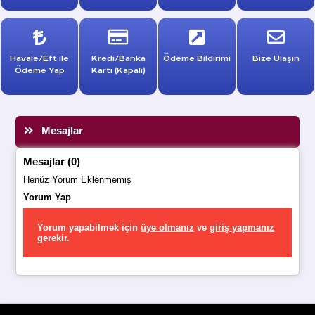
Havale/Eft ile
Kredi/Banka
Ödeme Bildirimi
Bize Ulaşın
Ödeme Yap
Kartı (Kapalı)
Mesajlar
Mesajlar (0)
Henüz Yorum Eklenmemiş
Yorum Yap
Yorum yapabilmek için
üye olmanız
ve
giriş yapmanız
gerekir.