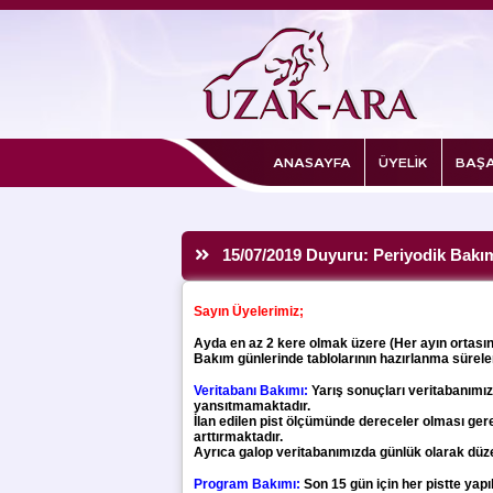
ANASAYFA
ÜYELİK
BAŞA
15/07/2019 Duyuru: Periyodik Bakı
Sayın Üyelerimiz;
Ayda en az 2 kere olmak üzere (Her ayın ortası
Bakım günlerinde tablolarının hazırlanma süreler
Veritabanı Bakımı:
Yarış sonuçları veritabanım
yansıtmamaktadır.
İlan edilen pist ölçümünde dereceler olması ge
arttırmaktadır.
Ayrıca galop veritabanımızda günlük olarak düze
Program Bakımı:
Son 15 gün için her pistte yapı