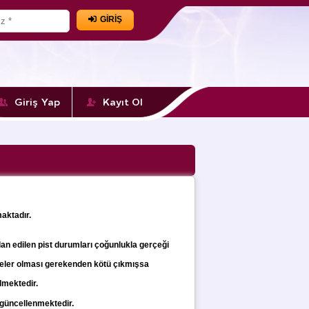
GİRİŞ
Giriş Yap
Kayıt Ol
aktadır.
İlan edilen pist durumları
çoğunlukla gerçeği
celer olması gerekenden kötü
çıkmışsa
ilmektedir.
 güncellenmektedir.