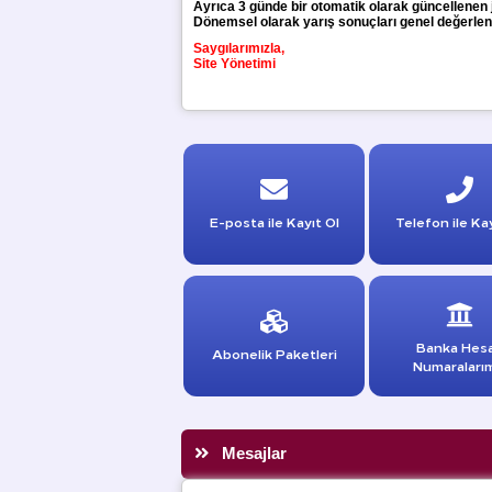
Ayrıca 3 günde bir otomatik olarak güncellenen 
Dönemsel olarak yarış sonuçları genel değerlend
Saygılarımızla,
Site Yönetimi
E-posta ile Kayıt Ol
Telefon ile Kay
Banka Hes
Abonelik Paketleri
Numaraları
Mesajlar