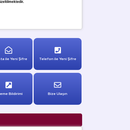
üzeltilmektedir.
ta ile Yeni Şifre
Telefon ile Yeni Şifre
eme Bildirimi
Bize Ulaşın