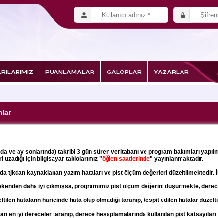
RILARIMIZ
PUANLAMALAR
GALOPLAR
YAZARLAR
mlar
nda ve ay sonlarında)
takribi 3 gün süren veritabanı ve program bakımları yapılm
i uzadığı için
bilgisayar tablolarımız "
öğlen saatlerinde
" yayınlanmaktadır.
ızda tjkdan kaynaklanan yazım
hataları ve pist ölçüm değerleri düzeltilmektedir. 
rekenden daha iyi çıkmışsa,
programımız pist ölçüm değerini düşürmekte, dere
ltilen hataların haricinde
hata olup olmadığı taranıp, tespit edilen hatalar düzelt
lan en iyi dereceler taranıp,
derece hesaplamalarında kullanılan pist katsayıları