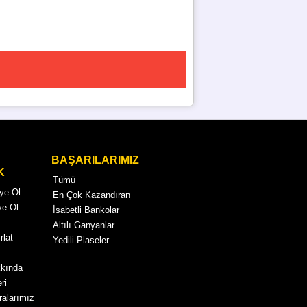
BAŞARILARIMIZ
K
Tümü
Üye Ol
En Çok Kazandıran
ye Ol
İsabetli Bankolar
Altılı Ganyanlar
rlat
Yedili Plaseler
kkında
ri
alarımız