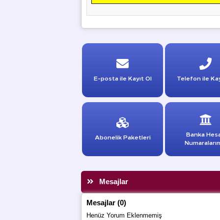
E-posta ile Kayıt Ol
Telefon ile Kay
Banka Hes
Abonelik Paketleri
Numaraları
Mesajlar
Mesajlar (0)
Henüz Yorum Eklenmemiş