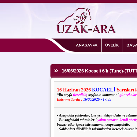
ANASAYFA
ÜYELİK
BAŞA
16/06/2026 Kocaeli 6'lı (Tunç)-(TUT
16
Haziran
2026
KOCAELİ
Yarışları 
*Bu sayfa
ücretlidir
, sayfanın tamamını "
güncel ola
Eklenme Tarihi :
16/06/2026 - 17:35
- Aşağıdaki şablonlar, tavsiye niteliğindedir ve sitem
- Bu sayfadaki tahminler "
yalnız yazarın kendi görüş
benzer atlar içerse bile tamamını kapsamayabilir.
- Şablonları dilediğiniz taksimlerden keserek bütçeniz