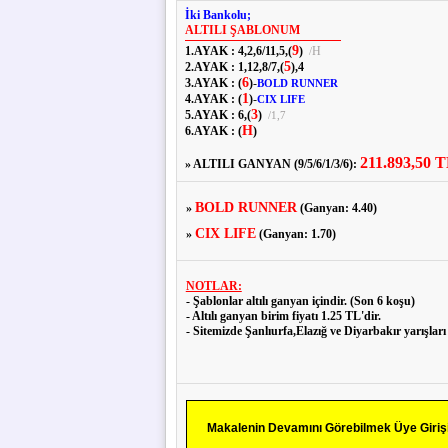
İki Bankolu;
ALTILI ŞABLONUM
9
1.AYAK :
4,
2,
6
/
11,
5,
(
)
H
/
5
2.AYAK :
1,
12,
8
/
7,
(
),
4
6
3.AYAK :
(
)
-
BOLD RUNNER
1
4.AYAK :
(
)
-
CIX LIFE
3
5.AYAK :
6,
(
)
/
1,
7
H
6.AYAK :
(
)
211.893,50 
» ALTILI GANYAN (9/5/6/1/3/6):
BOLD RUNNER
»
(Ganyan: 4.40)
CIX LIFE
»
(Ganyan: 1.70)
NOTLAR:
- Şablonlar altılı ganyan içindir. (Son 6 koşu)
- Altılı ganyan birim fiyatı 1.25 TL'dir.
- Sitemizde Şanlıurfa,Elazığ ve Diyarbakır yarışları i
Makalenin Devamını Görebilmek Üye Girişi 