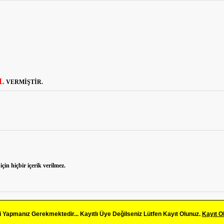
TL
VERMİŞTİR.
çin hiçbir içerik verilmez.
Yapmanız Gerekmektedir... Kayıtlı Üye Değilseniz Lütfen Kayıt Olunuz.
Kayıt O