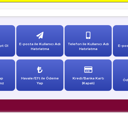
E-posta ile Kullanıcı Adı
Telefon ile Kullanıcı Adı
ıt Ol
E-pos
Hatırlatma
Hatırlatma
ap
Havale/Eft ile Ödeme
Kredi/Banka Kartı
Öd
mız
Yap
(Kapalı)