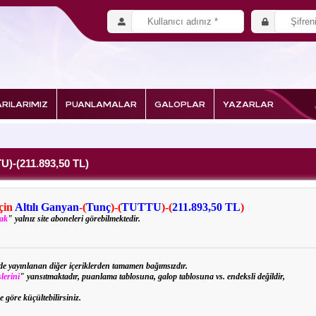
RILARIMIZ
PUANLAMALAR
GALOPLAR
YAZARLAR
TU)-(211.893,50 TL)
için
Altılı Ganyan
-(
Tunç
)
-(
TUTTU
)-(
211.893,50 TL
)
rak
" yalnız site aboneleri görebilmektedir.
izde yayınlanan diğer içeriklerden tamamen bağımsızdır.
lerini
" yansıtmaktadır, puanlama tablosuna, galop tablosuna vs. endeksli değildir,
e göre küçültebilirsiniz.