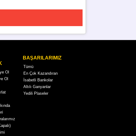
BAŞARILARIMIZ
K
Tümü
Üye Ol
En Çok Kazandıran
ye Ol
İsabetli Bankolar
Altılı Ganyanlar
rlat
Yedili Plaseler
kkında
ri
alarımız
Kapalı)
imi