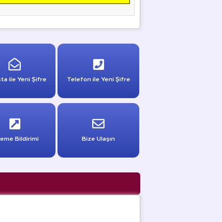
ta ile Yeni Şifre
Telefon ile Yeni Şifre
eme Bildirimi
Bize Ulaşın