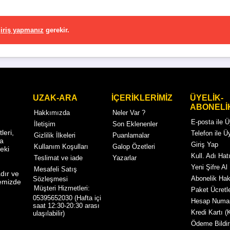
iriş yapmanız
gerekir.
UZAK-ARA
İÇERİKLERİMİZ
ÜYELİK-
ABONELİ
Hakkımızda
Neler Var ?
E-posta ile 
İletişim
Son Eklenenler
eri,
Telefon ile Ü
Gizlilik İlkeleri
Puanlamalar
ma
Giriş Yap
Kullanım Koşulları
Galop Özetleri
eki
Kull. Adı Hatı
Teslimat ve iade
Yazarlar
Yeni Şifre Al
Mesafeli Satış
dır ve
Abonelik Ha
Sözleşmesi
temizde
Müşteri Hizmetleri:
Paket Ücretle
05395652030 (Hafta içi
Hesap Numar
saat 12:30-20:30 arası
Kredi Kartı (
ulaşılabilir)
Ödeme Bildir