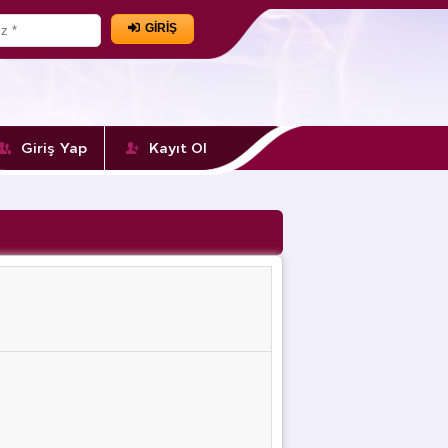
GİRİŞ
Giriş Yap
Kayıt Ol