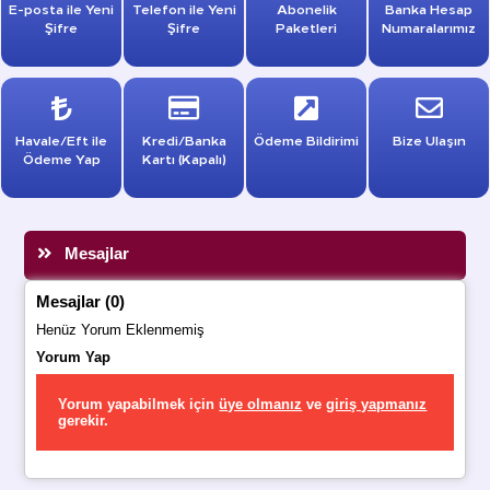
E-posta ile Yeni
Telefon ile Yeni
Abonelik
Banka Hesap
Şifre
Şifre
Paketleri
Numaralarımız
Havale/Eft ile
Kredi/Banka
Ödeme Bildirimi
Bize Ulaşın
Ödeme Yap
Kartı (Kapalı)
Mesajlar
Mesajlar (0)
Henüz Yorum Eklenmemiş
Yorum Yap
Yorum yapabilmek için
üye olmanız
ve
giriş yapmanız
gerekir.