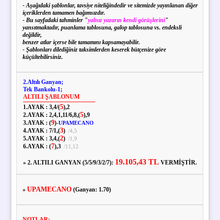
- Aşağıdaki şablonlar, tavsiye niteliğindedir ve sitemizde yayınlanan diğer
içeriklerden tamamen bağımsızdır.
- Bu sayfadaki tahminler "
yalnız yazarın kendi görüşlerini
"
yansıtmaktadır, puanlama tablosuna, galop tablosuna vs. endeksli
değildir,
benzer atlar içerse bile tamamını kapsamayabilir.
- Şablonları dilediğiniz taksimlerden keserek bütçenize göre
küçültebilirsiniz.
2.Altılı Ganyan;
Tek Bankolu-1;
ALTILI ŞABLONUM
5
1.AYAK :
3,
4
/
(
),
2
5
2.AYAK :
2,
4,
1,
11
/
6,
8,
(
),
9
9
3.AYAK :
(
)
-
UPAMECANO
3
4.AYAK :
7
/
1,
(
)
/
4,
5
2
5.AYAK :
3,
4,
(
)
/
1,
9
7
6.AYAK :
(
),
3
/
11,
12
19.105,43 TL
» 2. ALTILI GANYAN (5/5/9/3/2/7):
VERMİŞTİR.
UPAMECANO
»
(Ganyan: 1.70)
NOTLAR: