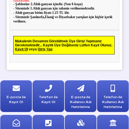
- Şablonlar 2.Altılı ganyan içindir. (Son 6 koşu)
- Sitemizde 1.Altılı ganyan için tahmin verilmemektedir.
- Altılı ganyan birim fiyatı 1.25 TL'dir.
- Sitemizde Şanlıurfa,Elazığ ve Diyarbakır yarışları için hiçbir içerik
verilmez.
Makalenin Devamını Görebilmek Üye Girişi Yapmanız
Gerekmektedir... Kayıtlı Üye Değilseniz Lütfen Kayıt Olunuz.
Kayıt Ol
veya
Giriş Yap
E-posta ile
Telefon ile
E-posta ile
Telefon ile
Kayıt Ol
Kayıt Ol
Kullanıcı Adı
Kullanıcı Adı
Hatırlatma
Hatırlatma