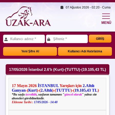
07 Ağustos 2026 - 02:20 - Cuma
MENÜ
GİRİŞ
Yeni Şifre Al
Kullanıcı Adı Hatırlatma
17/05/2026 İstanbul 2.6'lı (Kurt)-(TUTTU)-(19.105,43 TL)
17
Mayıs
2026
İSTANBUL
Yarışları için
2.Altılı
Ganyan
-(
Kurt
)
-(
2.Altılı
)-(
TUTTU
)-(
19.105,43 TL
)
*Bu sayfa
ücretlidir
, sayfanın tamamını "
güncel olarak
" yalnız site
aboneleri görebilmektedir.
Eklenme Tarihi :
17/05/2026 - 14:40