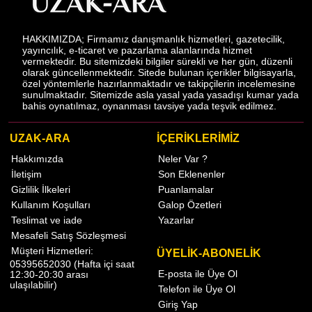
HAKKIMIZDA; Firmamız danışmanlık hizmetleri, gazetecilik,
yayıncılık, e-ticaret ve pazarlama alanlarında hizmet
vermektedir. Bu sitemizdeki bilgiler sürekli ve her gün, düzenli
olarak güncellenmektedir. Sitede bulunan içerikler bilgisayarla,
özel yöntemlerle hazırlanmaktadır ve takipçilerin incelemesine
sunulmaktadır. Sitemizde asla yasal yada yasadışı kumar yada
bahis oynatılmaz, oynanması tavsiye yada teşvik edilmez.
UZAK-ARA
İÇERİKLERİMİZ
Hakkımızda
Neler Var ?
İletişim
Son Eklenenler
Gizlilik İlkeleri
Puanlamalar
Kullanım Koşulları
Galop Özetleri
Teslimat ve iade
Yazarlar
Mesafeli Satış Sözleşmesi
Müşteri Hizmetleri:
ÜYELİK-ABONELİK
05395652030 (Hafta içi saat
E-posta ile Üye Ol
12:30-20:30 arası
ulaşılabilir)
Telefon ile Üye Ol
Giriş Yap