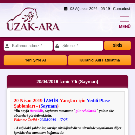
08 Ağustos 2026 - 05:19 - Cumartesi
MENÜ
GİRİŞ
Yeni Şifre Al
Kullanıcı Adı Hatırlatma
20/04/2019 İzmir 7'li (Sayman)
20 Nisan 2019
İZMİR
Yarışları için
Yedili Plase
Şablonları - (
Sayman
)
*Bu sayfa
ücretlidir
, sayfanın tamamını "
güncel olarak
" yalnız site
aboneleri görebilmektedir.
Eklenme Tarihi :
20/04/2019 - 17:25
- Aşağıdaki şablonlar, tavsiye niteliğindedir ve sitemizde yayınlanan diğer
içeriklerden tamamen bağımsızdır.