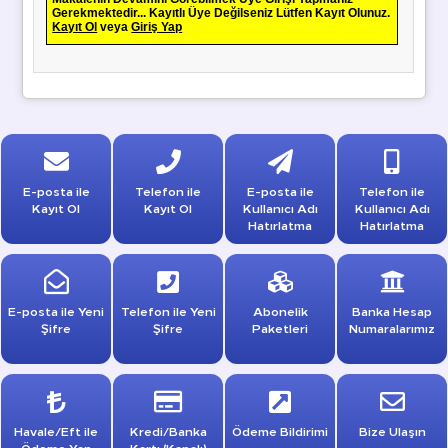
Gerekmektedir... Kayıtlı Üye Değilseniz Lütfen Kayıt Olunuz.
Kayıt Ol
veya
Giriş Yap
E-posta ile
Telefon ile
E-posta ile
Telefon ile
Kayıt Ol
Kayıt Ol
Kullanıcı Adı
Kullanıcı Adı
Hatırlatma
Hatırlatma
E-posta ile Yeni
Telefon ile Yeni
Abonelik
Banka Hesap
Şifre
Şifre
Paketleri
Numaralarımız
Havale/Eft ile
Kredi/Banka
Ödeme Bildirimi
Bize Ulaşın
Ödeme Yap
Kartı (Kapalı)