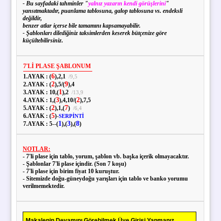
- Bu sayfadaki tahminler "
yalnız yazarın kendi görüşlerini
"
yansıtmaktadır, puanlama tablosuna, galop tablosuna vs. endeksli
değildir,
benzer atlar içerse bile tamamını kapsamayabilir.
- Şablonları dilediğiniz taksimlerden keserek bütçenize göre
küçültebilirsiniz.
7'Lİ PLASE ŞABLONUM
6
1.AYAK :
(
),
2,
1
/
9,
5
2
9
2.AYAK :
(
),
5
/
(
),
4
1
3.AYAK :
10,
(
),
2
/
13,
9
3
2
4.AYAK :
1,
(
),
4,
10
/
(
),
7,
5
2
7
5.AYAK :
(
),
1,
(
)
/
6,
4
5
6.AYAK :
(
)
-
SERPİNTİ
1
3
8
7.AYAK :
5
--
(
)
,(
)
,(
)
NOTLAR:
- 7'li plase için tablo, yorum, şablon vb. başka içerik olmayacaktır.
- Şablonlar 7'li plase içindir. (Son 7 koşu)
- 7'li plase için birim fiyat 10 kuruştur.
- Sitemizde doğu-güneydoğu yarışları için tablo ve banko yorumu
verilmemektedir.
Makalenin Devamını Görebilmek Üye Girişi Yapmanız