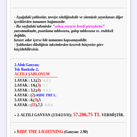
- Aşağıdaki şablonlar, tavsiye niteliğindedir ve sitemizde yayınlanan diğer
içeriklerden tamamen bağımsızdır.
- Bu sayfadaki tahminler "
yalnız yazarın kendi görüşlerini
"
yansıtmaktadır, puanlama tablosuna, galop tablosuna vs. endeksli
değildir,
benzer atlar içerse bile tamamını kapsamayabilir.
- Şablonları dilediğiniz taksimlerden keserek bütçenize göre
küçültebilirsiniz.
2.Altılı Ganyan;
Tek Bankolu-2;
ALTILI ŞABLONUM
2
1.AYAK :
1,
3,
(
)
/
4,
8,
5
3
2.AYAK :
1
/
6,
(
)
/
2,
7
4
3.AYAK :
3,
2,
(
)
/
6,
5,
1
2
4.AYAK :
(
)
-
RIDE THE L.
3
5.AYAK :
8,
(
),
5
11
6.AYAK :
(
),
7,
5
/
8,
9,
4
57.206,75 TL
» 2. ALTILI GANYAN (2/3/4/2/3/11):
VERMİŞTİR.
RIDE THE LIGHTNING
»
(Ganyan: 2.90)