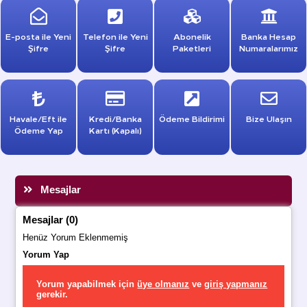
E-posta ile Yeni
Telefon ile Yeni
Abonelik
Banka Hesap
Şifre
Şifre
Paketleri
Numaralarımız
Havale/Eft ile
Kredi/Banka
Ödeme Bildirimi
Bize Ulaşın
Ödeme Yap
Kartı (Kapalı)
Mesajlar
Mesajlar (0)
Henüz Yorum Eklenmemiş
Yorum Yap
Yorum yapabilmek için
üye olmanız
ve
giriş yapmanız
gerekir.