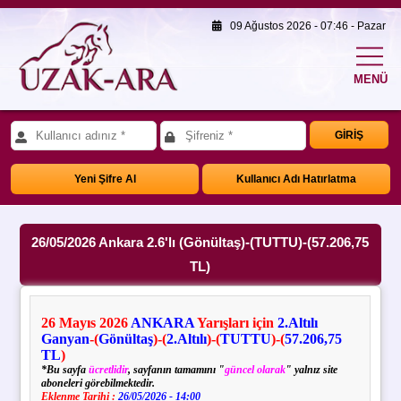
09 Ağustos 2026 - 07:46 - Pazar
MENÜ
GİRİŞ
Yeni Şifre Al
Kullanıcı Adı Hatırlatma
26/05/2026 Ankara 2.6'lı (Gönültaş)-(TUTTU)-(57.206,75
TL)
26
Mayıs
2026
ANKARA
Yarışları için
2.Altılı
Ganyan
-(
Gönültaş
)-(
2.Altılı
)-(
TUTTU
)-(
57.206,75
TL
)
*Bu sayfa
ücretlidir
, sayfanın tamamını "
güncel olarak
" yalnız site
aboneleri görebilmektedir.
Eklenme Tarihi :
26/05/2026 - 14:00