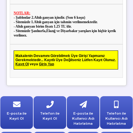
NOTLAR:
- Şablonlar 2.Altılı ganyan içindir. (Son 6 koşu)
- Sitemizde 1.Altılı ganyan için tahmin verilmemektedir.
- Altılı ganyan birim fiyatı 1.25 TL'dir.
- Sitemizde Şanlıurfa,Elazığ ve Diyarbakır yarışları için hiçbir içerik
verilmez.
Makalenin Devamını Görebilmek Üye Girişi Yapmanız
Gerekmektedir... Kayıtlı Üye Değilseniz Lütfen Kayıt Olunuz.
Kayıt Ol
veya
Giriş Yap
E-posta ile
Telefon ile
E-posta ile
Telefon ile
Kayıt Ol
Kayıt Ol
Kullanıcı Adı
Kullanıcı Adı
Hatırlatma
Hatırlatma