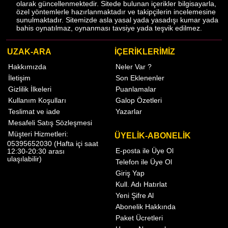
olarak güncellenmektedir. Sitede bulunan içerikler bilgisayarla,
özel yöntemlerle hazırlanmaktadır ve takipçilerin incelemesine
sunulmaktadır. Sitemizde asla yasal yada yasadışı kumar yada
bahis oynatılmaz, oynanması tavsiye yada teşvik edilmez.
UZAK-ARA
İÇERİKLERİMİZ
Hakkımızda
Neler Var ?
İletişim
Son Eklenenler
Gizlilik İlkeleri
Puanlamalar
Kullanım Koşulları
Galop Özetleri
Teslimat ve iade
Yazarlar
Mesafeli Satış Sözleşmesi
Müşteri Hizmetleri:
ÜYELİK-ABONELİK
05395652030 (Hafta içi saat
E-posta ile Üye Ol
12:30-20:30 arası
ulaşılabilir)
Telefon ile Üye Ol
Giriş Yap
Kull. Adı Hatırlat
Yeni Şifre Al
Abonelik Hakkında
Paket Ücretleri