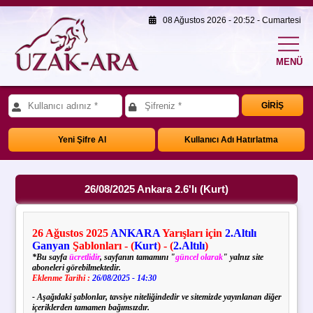
08 Ağustos 2026 - 20:52 - Cumartesi
MENÜ
GİRİŞ
Yeni Şifre Al
Kullanıcı Adı Hatırlatma
26/08/2025 Ankara 2.6'lı (Kurt)
26
Ağustos
2025
ANKARA
Yarışları için
2.Altılı
Ganyan
Şablonları - (
Kurt
) - (
2.Altılı
)
*Bu sayfa
ücretlidir
, sayfanın tamamını "
güncel olarak
" yalnız site
aboneleri görebilmektedir.
Eklenme Tarihi :
26/08/2025 - 14:30
- Aşağıdaki şablonlar, tavsiye niteliğindedir ve sitemizde yayınlanan diğer
içeriklerden tamamen bağımsızdır.