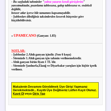
- Bu sayfadaki tahminler "
yalnız yazarın kendi görüşlerini
"
yansıtmaktadır, puanlama tablosuna, galop tablosuna vs. endeksli
değildir,
benzer atlar içerse bile tamamını kapsamayabilir.
- Şablonları dilediğiniz taksimlerden keserek bütçenize göre
küçültebilirsiniz.
UPAMECANO
»
(Ganyan: 1.85)
NOTLAR:
- Şablonlar 2.Altılı ganyan içindir. (Son 6 koşu)
- Sitemizde 1.Altılı ganyan için tahmin verilmemektedir.
- Altılı ganyan birim fiyatı 1 TL'dir.
- Sitemizde Şanlıurfa,Elazığ ve Diyarbakır yarışları için hiçbir içerik
verilmez.
Makalenin Devamını Görebilmek Üye Girişi Yapmanız
Gerekmektedir... Kayıtlı Üye Değilseniz Lütfen Kayıt Olunuz.
Kayıt Ol
veya
Giriş Yap