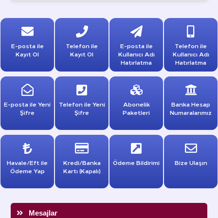
E-posta ile
Telefon ile
E-posta ile
Telefon ile
Kayıt Ol
Kayıt Ol
Kullanıcı Adı
Kullanıcı Adı
Hatırlatma
Hatırlatma
E-posta ile Yeni
Telefon ile Yeni
Abonelik
Banka Hesap
Şifre
Şifre
Paketleri
Numaralarımız
Havale/Eft ile
Kredi/Banka
Ödeme Bildirimi
Bize Ulaşın
Ödeme Yap
Kartı (Kapalı)
Mesajlar