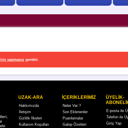
iriş yapmanız
gerekir.
UZAK-ARA
İÇERİKLERİMİZ
ÜYELİK-
ABONELİ
Hakkımızda
Neler Var ?
E-posta ile 
İletişim
Son Eklenenler
eri,
Telefon ile Ü
Gizlilik İlkeleri
Puanlamalar
ma
Giriş Yap
Kullanım Koşulları
Galop Özetleri
eki