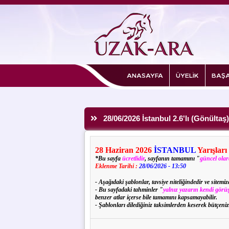
ANASAYFA
ÜYELİK
BAŞA
28/06/2026 İstanbul 2.6'lı (Gönültaş)
28
Haziran
2026
İSTANBUL
Yarışları
*Bu sayfa
ücretlidir
, sayfanın tamamını "
güncel ola
Eklenme Tarihi :
28/06/2026 - 13:50
- Aşağıdaki şablonlar, tavsiye niteliğindedir ve sitem
- Bu sayfadaki tahminler "
yalnız yazarın kendi görüş
benzer atlar içerse bile tamamını kapsamayabilir.
- Şablonları dilediğiniz taksimlerden keserek bütçeniz