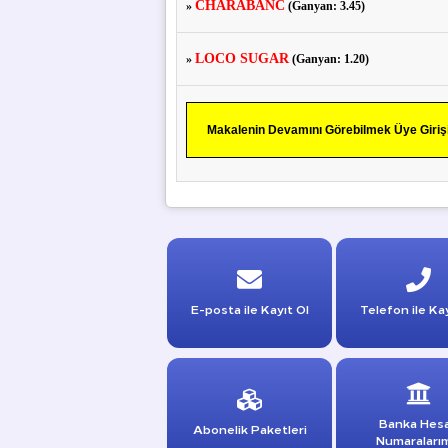
CHARABANC
»
(Ganyan: 3.45)
LOCO SUGAR
»
(Ganyan: 1.20)
Makalenin Devamını Görebilmek Üye Girişi 
E-posta ile Kayıt Ol
Telefon ile Kay
Banka Hes
Abonelik Paketleri
Numaraları