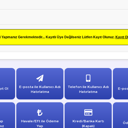
Yapmanız Gerekmektedir... Kayıtlı Üye Değilseniz Lütfen Kayıt Olunuz.
Kayıt O
E-posta ile Kullanıcı Adı
Telefon ile Kullanıcı Adı
ıt Ol
E-pos
Hatırlatma
Hatırlatma
ap
Havale/Eft ile Ödeme
Kredi/Banka Kartı
Öd
mız
Yap
(Kapalı)