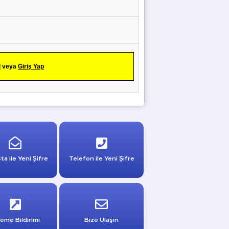
l
veya
Giriş Yap
ta ile Yeni Şifre
Telefon ile Yeni Şifre
eme Bildirimi
Bize Ulaşın