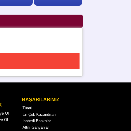
BAŞARILARIMIZ
K
Tümü
Üye Ol
En Çok Kazandıran
ye Ol
İsabetli Bankolar
Altılı Ganyanlar