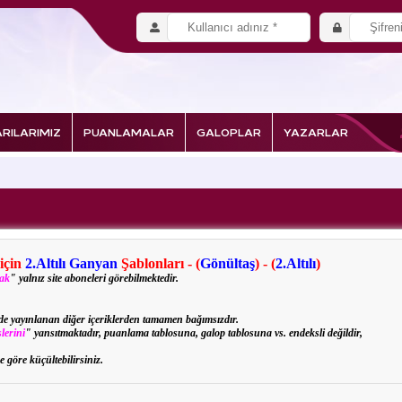
RILARIMIZ
PUANLAMALAR
GALOPLAR
YAZARLAR
 için
2.Altılı Ganyan
Şablonları - (
Gönültaş
) - (
2.Altılı
)
rak
" yalnız site aboneleri görebilmektedir.
izde yayınlanan diğer içeriklerden tamamen bağımsızdır.
lerini
" yansıtmaktadır, puanlama tablosuna, galop tablosuna vs. endeksli değildir,
e göre küçültebilirsiniz.