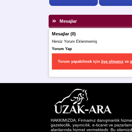
Mesajlar
Mesajlar (0)
Henüz Yorum Eklenmemiş
Yorum Yap
Yorum yapabilmek için
üye olmanız
ve
g
HAKKIMIZDA; Firmamız danışmanlık hizmetl
gazetecilik, yayıncılık, e-ticaret ve pazarla
alanlarında hizmet vermektedir. Bu sitemizd