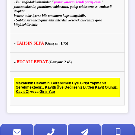
- Bu sayfadaki tahminler "
yalnız yazarın kendi görüşlerini
"
yansıtmaktadır, puanlama tablosuna, galop tablosuna vs. endeksli
değildir,
benzer atlar içerse bile tamamını kapsamayabilir.
- Şablonları dilediğiniz taksimlerden keserek bütçenize göre
küçültebilirsiniz.
TAHSİN SEFA
»
(Ganyan: 1.75)
BUCALI BERAT
»
(Ganyan: 2.45)
Makalenin Devamını Görebilmek Üye Girişi Yapmanız
Gerekmektedir... Kayıtlı Üye Değilseniz Lütfen Kayıt Olunuz.
Kayıt Ol
veya
Giriş Yap