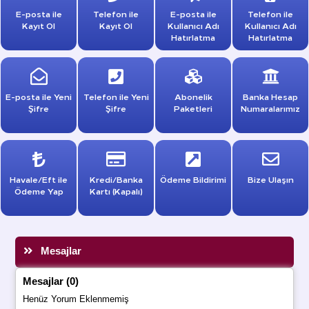
E-posta ile
Telefon ile
E-posta ile
Telefon ile
Kayıt Ol
Kayıt Ol
Kullanıcı Adı
Kullanıcı Adı
Hatırlatma
Hatırlatma
E-posta ile Yeni
Telefon ile Yeni
Abonelik
Banka Hesap
Şifre
Şifre
Paketleri
Numaralarımız
Havale/Eft ile
Kredi/Banka
Ödeme Bildirimi
Bize Ulaşın
Ödeme Yap
Kartı (Kapalı)
Mesajlar
Mesajlar (0)
Henüz Yorum Eklenmemiş