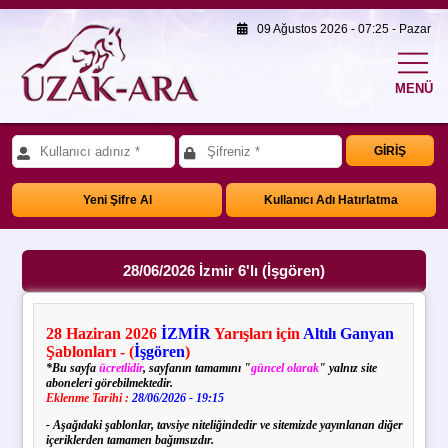
09 Ağustos 2026 - 07:25 - Pazar
MENÜ
GİRİŞ
Yeni Şifre Al
Kullanıcı Adı Hatırlatma
28/06/2026 İzmir 6'lı (İşgören)
28
Haziran
2026
İZMİR
Yarışları için
Altılı Ganyan
Şablonları - (
İşgören
)
*Bu sayfa
ücretlidir
, sayfanın tamamını "
güncel olarak
" yalnız site
aboneleri görebilmektedir.
Eklenme Tarihi :
28/06/2026 - 19:15
- Aşağıdaki şablonlar, tavsiye niteliğindedir ve sitemizde yayınlanan diğer
içeriklerden tamamen bağımsızdır.