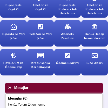
E-posta ile
Telefon ile
E-posta ile
Telefon ile
Kayıt Ol
Kayıt Ol
Kullanıcı Adı
Kullanıcı Adı
Hatırlatma
Hatırlatma
E-posta ile Yeni
Telefon ile Yeni
Abonelik
Banka Hesap
Şifre
Şifre
Paketleri
Numaralarımız
Havale/Eft ile
Kredi/Banka
Ödeme Bildirimi
Bize Ulaşın
Ödeme Yap
Kartı (Kapalı)
Mesajlar
Mesajlar (0)
Henüz Yorum Eklenmemiş