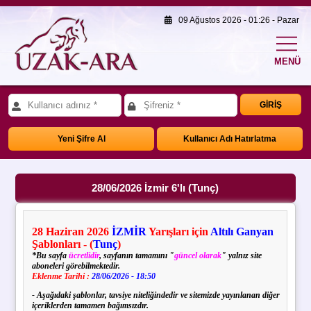
09 Ağustos 2026 - 01:26 - Pazar
MENÜ
GİRİŞ
Yeni Şifre Al
Kullanıcı Adı Hatırlatma
28/06/2026 İzmir 6'lı (Tunç)
28
Haziran
2026
İZMİR
Yarışları için
Altılı Ganyan
Şablonları - (
Tunç
)
*Bu sayfa
ücretlidir
, sayfanın tamamını "
güncel olarak
" yalnız site
aboneleri görebilmektedir.
Eklenme Tarihi :
28/06/2026 - 18:50
- Aşağıdaki şablonlar, tavsiye niteliğindedir ve sitemizde yayınlanan diğer
içeriklerden tamamen bağımsızdır.