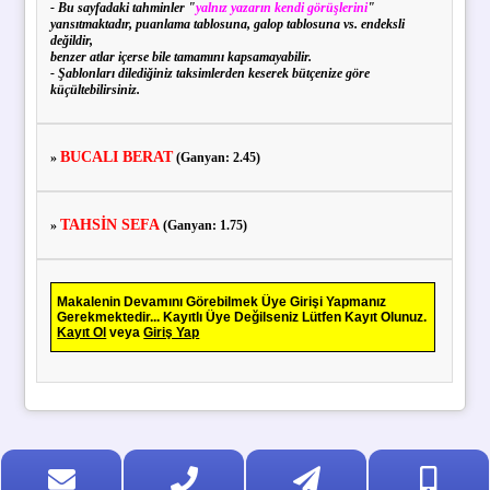
- Bu sayfadaki tahminler "
yalnız yazarın kendi görüşlerini
"
yansıtmaktadır, puanlama tablosuna, galop tablosuna vs. endeksli
değildir,
benzer atlar içerse bile tamamını kapsamayabilir.
- Şablonları dilediğiniz taksimlerden keserek bütçenize göre
küçültebilirsiniz.
BUCALI BERAT
»
(Ganyan: 2.45)
TAHSİN SEFA
»
(Ganyan: 1.75)
Makalenin Devamını Görebilmek Üye Girişi Yapmanız
Gerekmektedir... Kayıtlı Üye Değilseniz Lütfen Kayıt Olunuz.
Kayıt Ol
veya
Giriş Yap