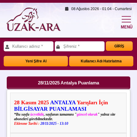
08 Ağustos 2026 - 01:04 - Cumartesi
MENÜ
GİRİŞ
Yeni Şifre Al
Kullanıcı Adı Hatırlatma
28/11/2025 Antalya Puanlama
28
Kasım
2025
ANTALYA
Yarışları İçin
BİLGİSAYAR PUANLAMASI
*Bu sayfa
ücretlidir
, sayfanın tamamını "
güncel olarak
" yalnız site
aboneleri görebilmektedir.
Eklenme Tarihi :
28/11/2025 - 13:10