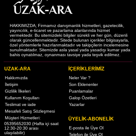
HAKKIMIZDA; Firmamız danışmanlık hizmetleri, gazetecilik,
yayıncılık, e-ticaret ve pazarlama alanlarında hizmet
vermektedir. Bu sitemizdeki bilgiler sürekli ve her gün, düzenli
olarak güncellenmektedir. Sitede bulunan içerikler bilgisayarla,
özel yöntemlerle hazırlanmaktadır ve takipçilerin incelemesine
sunulmaktadır. Sitemizde asla yasal yada yasadışı kumar yada
bahis oynatılmaz, oynanması tavsiye yada teşvik edilmez.
UZAK-ARA
İÇERİKLERİMİZ
Hakkımızda
Neler Var ?
İletişim
Son Eklenenler
Gizlilik İlkeleri
Puanlamalar
Kullanım Koşulları
Galop Özetleri
Teslimat ve iade
Yazarlar
Mesafeli Satış Sözleşmesi
Müşteri Hizmetleri:
ÜYELİK-ABONELİK
05395652030 (Hafta içi saat
E-posta ile Üye Ol
12:30-20:30 arası
ulaşılabilir)
Telefon ile Üye Ol