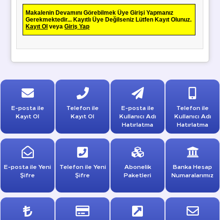
Makalenin Devamını Görebilmek Üye Girişi Yapmanız
Gerekmektedir... Kayıtlı Üye Değilseniz Lütfen Kayıt Olunuz.
Kayıt Ol
veya
Giriş Yap
E-posta ile
Telefon ile
E-posta ile
Telefon ile
Kayıt Ol
Kayıt Ol
Kullanıcı Adı
Kullanıcı Adı
Hatırlatma
Hatırlatma
E-posta ile Yeni
Telefon ile Yeni
Abonelik
Banka Hesap
Şifre
Şifre
Paketleri
Numaralarımız