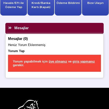
Havale/Eft ile
Kredi/Banka
Ödeme Bildirimi
Bize Ulaşın
Ödeme Yap
Kartı (Kapalı)
Mesajlar
Mesajlar (0)
Henüz Yorum Eklenmemiş
Yorum Yap
Yorum yapabilmek için
üye olmanız
ve
giriş yapmanız
gerekir.