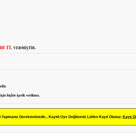
,68 TL
VERMİŞTİR.
edir.
çin hiçbir içerik verilmez.
Yapmanız Gerekmektedir... Kayıtlı Üye Değilseniz Lütfen Kayıt Olunuz.
Kayıt O