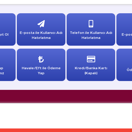
E-posta ile Kullanıcı Adı
Telefon ile Kullanıcı Adı
ıt Ol
E-pos
Hatırlatma
Hatırlatma
ap
Havale/Eft ile Ödeme
Kredi/Banka Kartı
Öd
mız
Yap
(Kapalı)