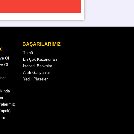
BAŞARILARIMIZ
K
Tümü
Üye Ol
En Çok Kazandıran
ye Ol
İsabetli Bankolar
Altılı Ganyanlar
rlat
Yedili Plaseler
kkında
ri
alarımız
Kapalı)
imi