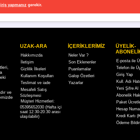
iriş yapmanız
gerekir.
UZAK-ARA
İÇERİKLERİMİZ
ÜYELİK-
ABONELİ
Hakkımızda
Neler Var ?
E-posta ile 
İletişim
Son Eklenenler
eri,
Telefon ile Ü
Gizlilik İlkeleri
Puanlamalar
ma
Giriş Yap
Kullanım Koşulları
Galop Özetleri
eki
Kull. Adı Hatı
Teslimat ve iade
Yazarlar
Yeni Şifre Al
Mesafeli Satış
dır ve
Abonelik Ha
Sözleşmesi
temizde
Müşteri Hizmetleri:
Paket Ücretle
05395652030 (Hafta içi
Hesap Numar
saat 12:30-20:30 arası
Kredi Kartı (
ulaşılabilir)
Ödeme Bildir