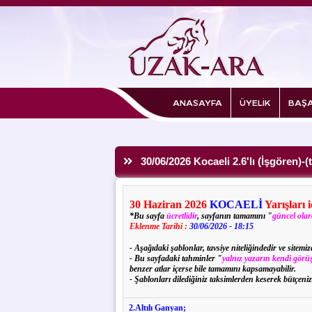
ANASAYFA
ÜYELİK
BAŞA
30/06/2026 Kocaeli 2.6'lı (İşgören)-(
30
Haziran
2026
KOCAELİ
Yarışları 
*Bu sayfa
ücretlidir
, sayfanın tamamını "
güncel ola
Eklenme Tarihi :
30/06/2026 - 18:15
- Aşağıdaki şablonlar, tavsiye niteliğindedir ve sitem
- Bu sayfadaki tahminler "
yalnız yazarın kendi görüş
benzer atlar içerse bile tamamını kapsamayabilir.
- Şablonları dilediğiniz taksimlerden keserek bütçeniz
2.Altılı Ganyan;