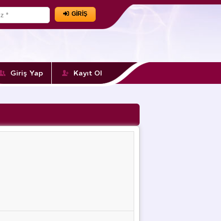
GİRİŞ
Giriş Yap
Kayıt Ol