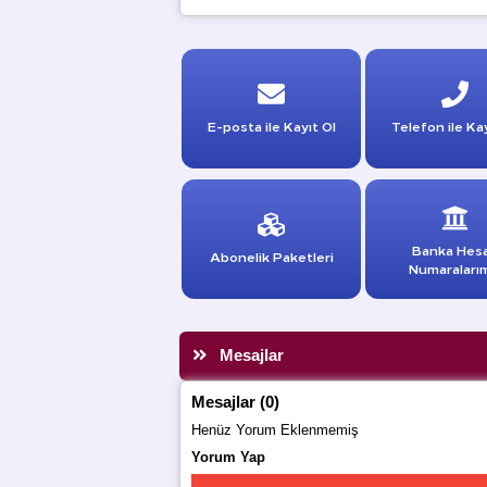
E-posta ile Kayıt Ol
Telefon ile Kay
Banka Hes
Abonelik Paketleri
Numaraları
Mesajlar
Mesajlar (0)
Henüz Yorum Eklenmemiş
Yorum Yap