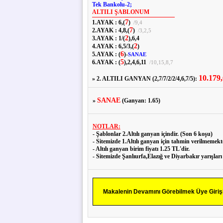
Tek Bankolu-2;
ALTILI ŞABLONUM
7
1.AYAK :
6,
(
)
/
9,
4
7
2.AYAK :
4,
8,
(
)
/
3,
2,
5
2
3.AYAK :
1
/
(
),
6,
4
2
4.AYAK :
6,
5
/
3,
(
)
6
5.AYAK :
(
)
-
SANAE
5
6.AYAK :
(
),
2,
4,
6,
11
/
10,
15,
8,
7
10.179
» 2. ALTILI GANYAN (2,7/7/2/2/4,6,7/5):
SANAE
»
(Ganyan: 1.65)
NOTLAR:
- Şablonlar 2.Altılı ganyan içindir. (Son 6 koşu)
- Sitemizde 1.Altılı ganyan için tahmin verilmemekt
- Altılı ganyan birim fiyatı 1.25 TL'dir.
- Sitemizde Şanlıurfa,Elazığ ve Diyarbakır yarışları i
Makalenin Devamını Görebilmek Üye Girişi 