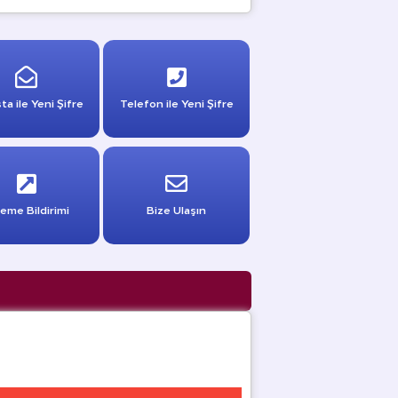
ta ile Yeni Şifre
Telefon ile Yeni Şifre
eme Bildirimi
Bize Ulaşın