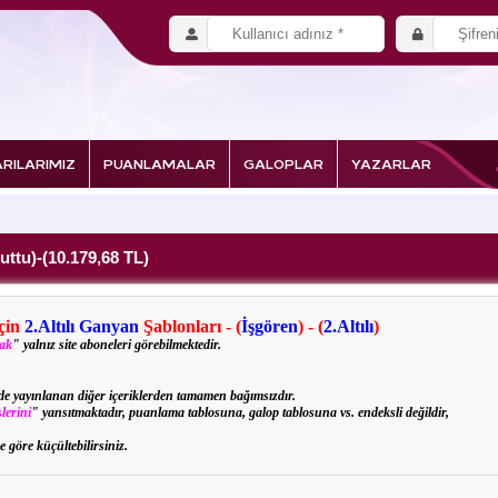
RILARIMIZ
PUANLAMALAR
GALOPLAR
YAZARLAR
tuttu)-(10.179,68 TL)
için
2.Altılı Ganyan
Şablonları - (
İşgören
) - (
2.Altılı
)
rak
" yalnız site aboneleri görebilmektedir.
izde yayınlanan diğer içeriklerden tamamen bağımsızdır.
lerini
" yansıtmaktadır, puanlama tablosuna, galop tablosuna vs. endeksli değildir,
e göre küçültebilirsiniz.