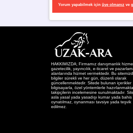
Yorum yapabilmek için
üye olmanız
ve
g
HAKKIMIZDA; Firmamız danışmanlık hizmetl
gazetecilik, yayıncılık, e-ticaret ve pazarla
alanlarında hizmet vermektedir. Bu sitemizd
bilgiler sürekli ve her gün, düzenli olarak
güncellenmektedir. Sitede bulunan içerikler
bilgisayarla, özel yöntemlerle hazırlanmakta
takipçilerin incelemesine sunulmaktadır. Si
asla yasal yada yasadışı kumar yada bahis
oynatılmaz, oynanması tavsiye yada teşvik
edilmez.