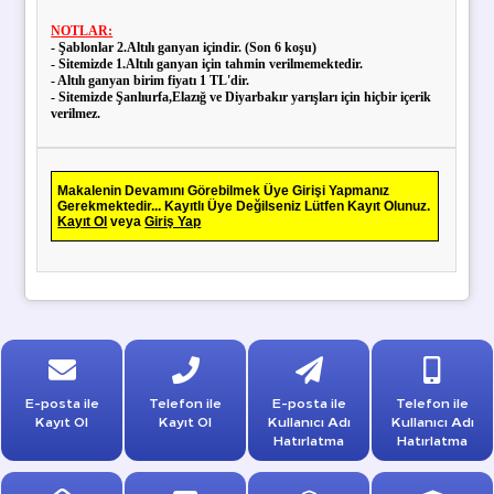
NOTLAR:
- Şablonlar 2.Altılı ganyan içindir. (Son 6 koşu)
- Sitemizde 1.Altılı ganyan için tahmin verilmemektedir.
- Altılı ganyan birim fiyatı 1 TL'dir.
- Sitemizde Şanlıurfa,Elazığ ve Diyarbakır yarışları için hiçbir içerik
verilmez.
Makalenin Devamını Görebilmek Üye Girişi Yapmanız
Gerekmektedir... Kayıtlı Üye Değilseniz Lütfen Kayıt Olunuz.
Kayıt Ol
veya
Giriş Yap
E-posta ile
Telefon ile
E-posta ile
Telefon ile
Kayıt Ol
Kayıt Ol
Kullanıcı Adı
Kullanıcı Adı
Hatırlatma
Hatırlatma