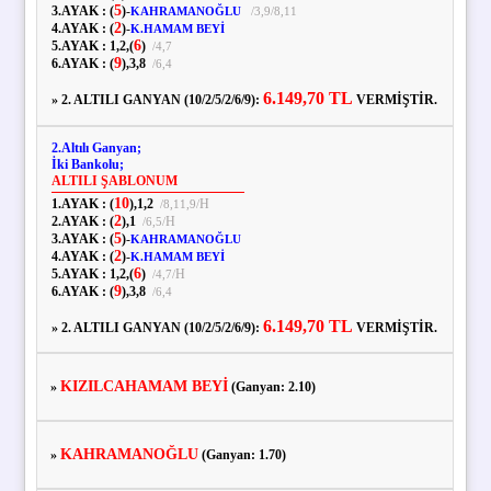
5
3.AYAK :
(
)
-
KAHRAMANOĞLU
/
3,
9
/
8,
11
2
4.AYAK :
(
)
-
K.HAMAM BEYİ
6
5.AYAK :
1,
2,
(
)
/
4,
7
9
6.AYAK :
(
),
3,
8
/
6,
4
6.149,70 TL
» 2. ALTILI GANYAN (10/2/5/2/6/9):
VERMİŞTİR.
2.Altılı Ganyan;
İki Bankolu;
ALTILI ŞABLONUM
10
1.AYAK :
(
),
1,
2
H
/
8,
11,
9
/
2
2.AYAK :
(
),
1
H
/
6,
5
/
5
3.AYAK :
(
)
-
KAHRAMANOĞLU
2
4.AYAK :
(
)
-
K.HAMAM BEYİ
6
5.AYAK :
1,
2,
(
)
H
/
4,
7
/
9
6.AYAK :
(
),
3,
8
/
6,
4
6.149,70 TL
» 2. ALTILI GANYAN (10/2/5/2/6/9):
VERMİŞTİR.
KIZILCAHAMAM BEYİ
»
(Ganyan: 2.10)
KAHRAMANOĞLU
»
(Ganyan: 1.70)