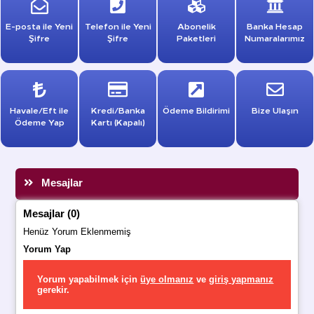
E-posta ile Yeni
Telefon ile Yeni
Abonelik
Banka Hesap
Şifre
Şifre
Paketleri
Numaralarımız
Havale/Eft ile
Kredi/Banka
Ödeme Bildirimi
Bize Ulaşın
Ödeme Yap
Kartı (Kapalı)
Mesajlar
Mesajlar (0)
Henüz Yorum Eklenmemiş
Yorum Yap
Yorum yapabilmek için
üye olmanız
ve
giriş yapmanız
gerekir.