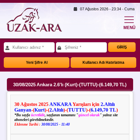
07 Ağustos 2026 - 23:34 - Cuma
MENÜ
GİRİŞ
Yeni Şifre Al
Kullanıcı Adı Hatırlatma
30/08/2025 Ankara 2.6'lı (Kurt)-(TUTTU)-(6.149,70 TL)
30
Ağustos
2025
ANKARA
Yarışları için
2.Altılı
Ganyan
-(
Kurt
)
-(
2.Altılı
)-(
TUTTU
)-(
6.149,70 TL
)
*Bu sayfa
ücretlidir
, sayfanın tamamını "
güncel olarak
" yalnız site
aboneleri görebilmektedir.
Eklenme Tarihi :
30/08/2025 - 11:40