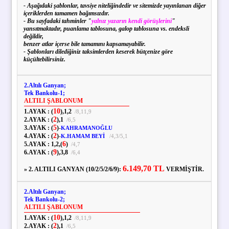
- Aşağıdaki şablonlar, tavsiye niteliğindedir ve sitemizde yayınlanan diğer
içeriklerden tamamen bağımsızdır.
- Bu sayfadaki tahminler "
yalnız yazarın kendi görüşlerini
"
yansıtmaktadır, puanlama tablosuna, galop tablosuna vs. endeksli
değildir,
benzer atlar içerse bile tamamını kapsamayabilir.
- Şablonları dilediğiniz taksimlerden keserek bütçenize göre
küçültebilirsiniz.
2.Altılı Ganyan;
Tek Bankolu-1;
ALTILI ŞABLONUM
10
1.AYAK :
(
),
1,
2
/
8,
11,
9
2
2.AYAK :
(
),
1
/
6,
5
5
3.AYAK :
(
)
-
KAHRAMANOĞLU
2
4.AYAK :
(
)
-
K.HAMAM BEYİ
/
4,
3
/
5,
1
6
5.AYAK :
1,
2,
(
)
/
4,
7
9
6.AYAK :
(
),
3,
8
/
6,
4
6.149,70 TL
» 2. ALTILI GANYAN (10/2/5/2/6/9):
VERMİŞTİR.
2.Altılı Ganyan;
Tek Bankolu-2;
ALTILI ŞABLONUM
10
1.AYAK :
(
),
1,
2
/
8,
11,
9
2
2.AYAK :
(
),
1
/
6,
5