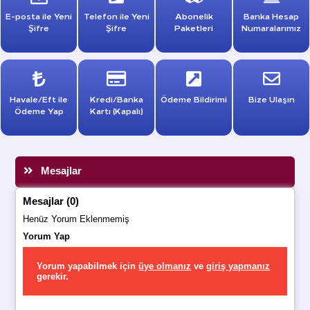
E-posta ile Yeni
Telefon ile Yeni
Abonelik
Banka Hesap
Şifre
Şifre
Paketleri
Numaralarımız
Havale/Eft ile
Kredi/Banka
Ödeme Bildirimi
Bize Ulaşın
Ödeme Yap
Kartı (Kapalı)
Mesajlar
Mesajlar (0)
Henüz Yorum Eklenmemiş
Yorum Yap
Yorum yapabilmek için
üye olmanız
ve
giriş yapmanız
gerekir.