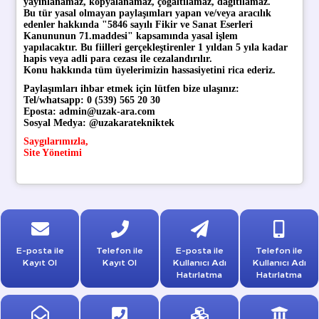
yayınlanamaz, kopyalanamaz, çoğaltılamaz, dağıtılamaz.
Bu tür yasal olmayan paylaşımları yapan ve/veya aracılık
edenler hakkında "5846 sayılı Fikir ve Sanat Eserleri
Kanununun 71.maddesi" kapsamında yasal işlem
yapılacaktır. Bu fiilleri gerçekleştirenler 1 yıldan 5 yıla kadar
hapis veya adli para cezası ile cezalandırılır.
Konu hakkında tüm üyelerimizin hassasiyetini rica ederiz.
Paylaşımları ihbar etmek için lütfen bize ulaşınız:
Tel/whatsapp: 0 (539) 565 20 30
Eposta: admin@uzak-ara.com
Sosyal Medya: @uzakaratekniktek
Saygılarımızla,
Site Yönetimi
E-posta ile
Telefon ile
E-posta ile
Telefon ile
Kayıt Ol
Kayıt Ol
Kullanıcı Adı
Kullanıcı Adı
Hatırlatma
Hatırlatma