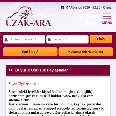
07 Ağustos 2026 - 12:25 - Cuma
MENÜ
GİRİŞ
Yeni Şifre Al
Kullanıcı Adı Hatırlatma
Duyuru: Usulsüz Paylaşımlar
Sayın Üyelerimiz;
Sitemizdeki içerikler kişisel kullanım için (tek kişilik)
hazırlanmıştır ve tüm telif hakları www.uzak-ara.com
sitesine aittir.
İçeriklerimizin tamamı veya bir bölümü, kaynak gösterilse
dahi paylaşılamaz, whatsapp-facebook-twitter-instagram vb.
elektronik ortamlarda veya diğer yollarla
izinsiz olarak