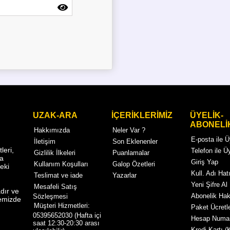
UZAK-ARA
İÇERİKLERİMİZ
ÜYELİK-
ABONELİ
Hakkımızda
Neler Var ?
E-posta ile 
İletişim
Son Eklenenler
eri,
Telefon ile Ü
Gizlilik İlkeleri
Puanlamalar
ma
Giriş Yap
Kullanım Koşulları
Galop Özetleri
eki
Kull. Adı Hatı
Teslimat ve iade
Yazarlar
Yeni Şifre Al
Mesafeli Satış
dır ve
Abonelik Ha
Sözleşmesi
temizde
Müşteri Hizmetleri:
Paket Ücretle
05395652030 (Hafta içi
Hesap Numar
saat 12:30-20:30 arası
Kredi Kartı (