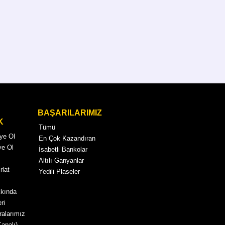
BAŞARILARIMIZ
K
Tümü
Üye Ol
En Çok Kazandıran
ye Ol
İsabetli Bankolar
Altılı Ganyanlar
rlat
Yedili Plaseler
kkında
ri
alarımız
Kapalı)