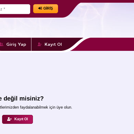
GİRİŞ
Giriş Yap
Kayıt Ol
 değil misiniz?
lerimizden faydalanabilmek için üye olun.
Kayıt Ol