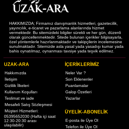
HAKKIMIZDA; Firmamız danışmanlık hizmetleri, gazetecilik,
yayıncılık, e-ticaret ve pazarlama alanlarında hizmet
vermektedir. Bu sitemizdeki bilgiler sürekli ve her gün, düzenli
olarak güncellenmektedir. Sitede bulunan içerikler bilgisayarla,
özel yöntemlerle hazırlanmaktadır ve takipçilerin incelemesine
sunulmaktadır. Sitemizde asla yasal yada yasadışı kumar yada
bahis oynatılmaz, oynanması tavsiye yada teşvik edilmez.
UZAK-ARA
İÇERİKLERİMİZ
Hakkımızda
Neler Var ?
İletişim
Son Eklenenler
Gizlilik İlkeleri
Puanlamalar
Kullanım Koşulları
Galop Özetleri
Teslimat ve iade
Yazarlar
Mesafeli Satış Sözleşmesi
Müşteri Hizmetleri:
ÜYELİK-ABONELİK
05395652030 (Hafta içi saat
E-posta ile Üye Ol
12:30-20:30 arası
ulaşılabilir)
Telefon ile Üye Ol