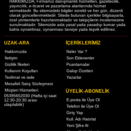
HAKKIMIZDA; Firmamız danışmanlık hizmetleri, gazetecilik,
yayıncılık, e-ticaret ve pazarlama alanlarında hizmet
vermektedir. Bu sitemizdeki bilgiler sürekli ve her gün, düzenli
olarak güncellenmektedir. Sitede bulunan içerikler bilgisayarla,
özel yöntemlerle hazırlanmaktadır ve takipçilerin incelemesine
sunulmaktadır. Sitemizde asla yasal yada yasadışı kumar yada
bahis oynatılmaz, oynanması tavsiye yada teşvik edilmez.
UZAK-ARA
İÇERİKLERİMİZ
Hakkımızda
Neler Var ?
İletişim
Son Eklenenler
Gizlilik İlkeleri
Puanlamalar
Kullanım Koşulları
Galop Özetleri
Teslimat ve iade
Yazarlar
Mesafeli Satış Sözleşmesi
Müşteri Hizmetleri:
ÜYELİK-ABONELİK
05395652030 (Hafta içi saat
E-posta ile Üye Ol
12:30-20:30 arası
ulaşılabilir)
Telefon ile Üye Ol
Giriş Yap
Kull. Adı Hatırlat
Yeni Şifre Al