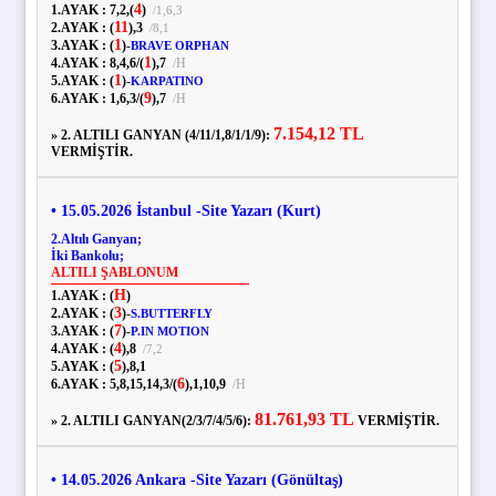
4
1.AYAK :
7,
2,
(
)
/
1,
6,
3
11
2.AYAK :
(
),
3
/
8,
1
1
3.AYAK :
(
)
-
BRAVE ORPHAN
1
4.AYAK :
8,
4,
6
/
(
),
7
H
/
1
5.AYAK :
(
)
-
KARPATINO
9
6.AYAK :
1,
6,
3
/
(
),
7
H
/
7.154,12 TL
» 2. ALTILI GANYAN (4/11/1,8/1/1/9):
VERMİŞTİR.
• 15.05.2026 İstanbul -Site Yazarı (Kurt)
2.Altılı Ganyan;
İki Bankolu;
ALTILI ŞABLONUM
H
1.AYAK :
(
)
3
2.AYAK :
(
)
-
S.BUTTERFLY
7
3.AYAK :
(
)
-
P.IN MOTION
4
4.AYAK :
(
),
8
/
7,
2
5
5.AYAK :
(
),
8,
1
6
6.AYAK :
5,
8,
15,
14,
3
/
(
),
1,
10,
9
H
/
81.761,93 TL
» 2. ALTILI GANYAN(2/3/7/4/5/6):
VERMİŞTİR.
• 14.05.2026 Ankara -Site Yazarı (Gönültaş)