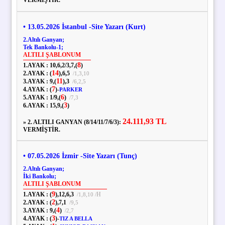
• 13.05.2026 İstanbul -Site Yazarı (Kurt)
2.Altılı Ganyan;
Tek Bankolu-1;
ALTILI ŞABLONUM
8
1.AYAK :
10,
6,
2
/
3,
7,
(
)
14
2.AYAK :
(
),
6,
5
/
1,
3,
10
11
3.AYAK :
9,
(
),
3
/
6,
2,
5
7
4.AYAK :
(
)
-
PARKER
6
5.AYAK :
1
/
9,
(
)
/
7,
3
3
6.AYAK :
15,
9,
(
)
24.111,93 TL
» 2. ALTILI GANYAN (8/14/11/7/6/3):
VERMİŞTİR.
• 07.05.2026 İzmir -Site Yazarı (Tunç)
2.Altılı Ganyan;
İki Bankolu;
ALTILI ŞABLONUM
9
1.AYAK :
(
),
12,
6,
3
H
/
1,
8,
10
/
2
2.AYAK :
(
),
7,
1
/
9,
5
4
3.AYAK :
9,
(
)
/
2,
7
3
4.AYAK :
(
)
-
TIZ A BELLA