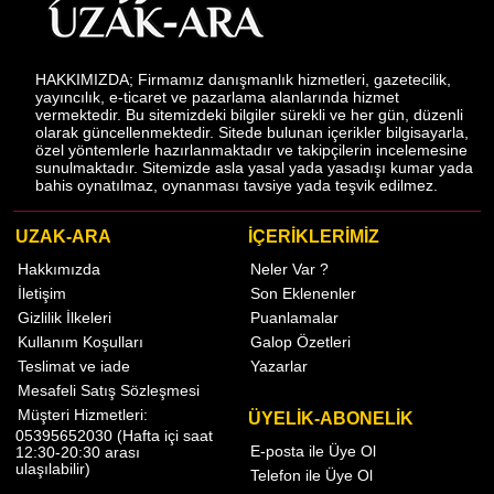
HAKKIMIZDA; Firmamız danışmanlık hizmetleri, gazetecilik,
yayıncılık, e-ticaret ve pazarlama alanlarında hizmet
vermektedir. Bu sitemizdeki bilgiler sürekli ve her gün, düzenli
olarak güncellenmektedir. Sitede bulunan içerikler bilgisayarla,
özel yöntemlerle hazırlanmaktadır ve takipçilerin incelemesine
sunulmaktadır. Sitemizde asla yasal yada yasadışı kumar yada
bahis oynatılmaz, oynanması tavsiye yada teşvik edilmez.
UZAK-ARA
İÇERİKLERİMİZ
Hakkımızda
Neler Var ?
İletişim
Son Eklenenler
Gizlilik İlkeleri
Puanlamalar
Kullanım Koşulları
Galop Özetleri
Teslimat ve iade
Yazarlar
Mesafeli Satış Sözleşmesi
Müşteri Hizmetleri:
ÜYELİK-ABONELİK
05395652030 (Hafta içi saat
E-posta ile Üye Ol
12:30-20:30 arası
ulaşılabilir)
Telefon ile Üye Ol