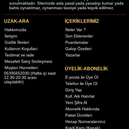
sunulmaktadır. Sitemizde asla yasal yada yasadışı kumar yada
bahis oynatılmaz, oynanması tavsiye yada teşvik edilmez.
UZAK-ARA
İÇERİKLERİMİZ
Hakkımızda
Neler Var ?
İletişim
Son Eklenenler
Gizlilik İlkeleri
Puanlamalar
Kullanım Koşulları
Galop Özetleri
Teslimat ve iade
Yazarlar
Mesafeli Satış Sözleşmesi
Müşteri Hizmetleri:
ÜYELİK-ABONELİK
05395652030 (Hafta içi saat
E-posta ile Üye Ol
12:30-20:30 arası
ulaşılabilir)
Telefon ile Üye Ol
Giriş Yap
Kull. Adı Hatırlat
Yeni Şifre Al
Abonelik Hakkında
Paket Ücretleri
Hesap Numaralarımız
Kredi Kartı (Kapalı)