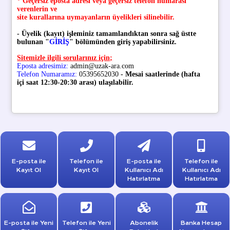
* Geçersiz eposta adresi veya geçersiz telefon numarası
verenlerin ve
site kurallarına uymayanların üyelikleri silinebilir
.
- Üyelik (kayıt) işleminiz tamamlandıktan sonra sağ üstte
bulunan "
GİRİŞ
" bölümünden giriş yapabilirsiniz.
Sitemizle ilgili sorularınız için;
Eposta adresimiz:
admin@uzak-ara.com
Telefon Numaramız:
05395652030
- Mesai saatlerinde (hafta
içi saat 12:30-20:30 arası) ulaşılabilir.
E-posta ile
Telefon ile
E-posta ile
Telefon ile
Kayıt Ol
Kayıt Ol
Kullanıcı Adı
Kullanıcı Adı
Hatırlatma
Hatırlatma
E-posta ile Yeni
Telefon ile Yeni
Abonelik
Banka Hesap