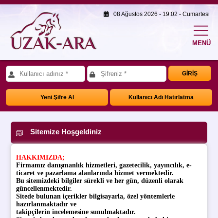
08 Ağustos 2026 - 19:02 - Cumartesi
MENÜ
GİRİŞ
Yeni Şifre Al
Kullanıcı Adı Hatırlatma
Sitemize Hoşgeldiniz
HAKKIMIZDA;
Firmamız danışmanlık hizmetleri, gazetecilik, yayıncılık, e-
ticaret ve pazarlama alanlarında hizmet vermektedir.
Bu sitemizdeki bilgiler sürekli ve her gün, düzenli olarak
güncellenmektedir.
Sitede bulunan içerikler bilgisayarla, özel yöntemlerle
hazırlanmaktadır ve
takipçilerin incelemesine sunulmaktadır.