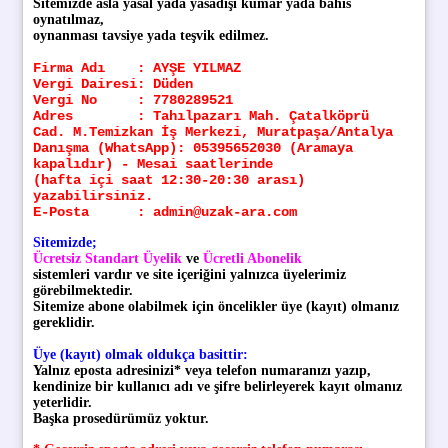
Sitemizde asla yasal yada yasadışı kumar yada bahis
oynatılmaz,
oynanması tavsiye yada teşvik edilmez.
Firma Adı : AYŞE YILMAZ
Vergi Dairesi: Düden
Vergi No : 7780289521
Adres : Tahılpazarı Mah. Çatalköprü
Cad. M.Temizkan İş Merkezi, Muratpaşa/Antalya
Danışma (WhatsApp): 05395652030 (Aramaya
kapalıdır) - Mesai saatlerinde
(h
afta içi saat 12:30-20:30 arası)
yazabilirsiniz.
E-Posta : admin@uzak-ara.com
Sitemizde;
Ücretsiz Standart Üyelik
ve
Ücretli Abonelik
sistemleri vardır ve site içeriğini yalnızca üyelerimiz
görebilmektedir.
Sitemize abone olabilmek için öncelikler üye (kayıt) olmanız
gereklidir.
Üye (kayıt) olmak oldukça basittir:
Yalnız eposta adresinizi* veya telefon numaranızı yazıp,
kendinize bir kullanıcı adı ve şifre belirleyerek kayıt olmanız
yeterlidir.
Başka prosedürümüz yoktur.