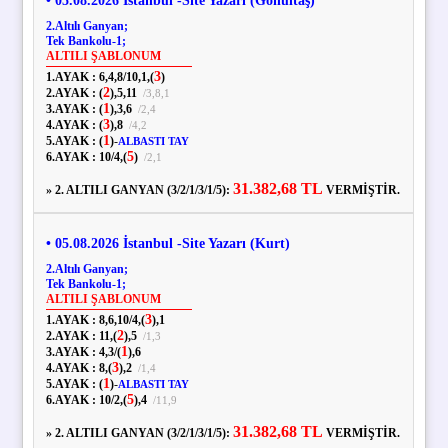
• 05.08.2026 İstanbul -Site Yazarı (Gönültaş)
2.Altılı Ganyan;
Tek Bankolu-1;
ALTILI ŞABLONUM
3
1.AYAK :
6,
4,
8
/
10,
1,
(
)
2
2.AYAK :
(
),
5,
11
/
3,
8,
1
1
3.AYAK :
(
),
3,
6
/
2,
4
3
4.AYAK :
(
),
8
/
4,
2
1
5.AYAK :
(
)
-
ALBASTI TAY
5
6.AYAK :
10
/
4,
(
)
/
2,
1
31.382,68 TL
» 2. ALTILI GANYAN (3/2/1/3/1/5):
VERMİŞTİR.
• 05.08.2026 İstanbul -Site Yazarı (Kurt)
2.Altılı Ganyan;
Tek Bankolu-1;
ALTILI ŞABLONUM
3
1.AYAK :
8,
6,
10
/
4,
(
),
1
2
2.AYAK :
11,
(
),
5
/
1,
3
1
3.AYAK :
4,
3
/
(
),
6
3
4.AYAK :
8,
(
),
2
/
1,
4
1
5.AYAK :
(
)
-
ALBASTI TAY
5
6.AYAK :
10
/
2,
(
),
4
/
11,
9
31.382,68 TL
» 2. ALTILI GANYAN (3/2/1/3/1/5):
VERMİŞTİR.