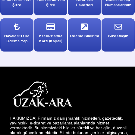
Şifre
Şifre
Paketleri
Numaralarımız
Havale/Eft ile
Kredi/Banka
Ödeme Bildirimi
Bize Ulaşın
Ödeme Yap
Kartı (Kapalı)
HAKKIMIZDA; Firmamız danışmanlık hizmetleri, gazetecilik,
yayıncılık, e-ticaret ve pazarlama alanlarında hizmet
vermektedir. Bu sitemizdeki bilgiler sürekli ve her gün, düzenli
olarak güncellenmektedir. Sitede bulunan içerikler bilgisayarla,