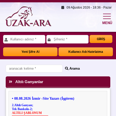
09 Ağustos 2026 - 18:36 - Pazar
MENÜ
GİRİŞ
Yeni Şifre Al
Kullanıcı Adı Hatırlatma
Arama
Altılı Ganyanlar
• 08.08.2026 İzmir -Site Yazarı (İşgören)
2.Altılı Ganyan;
Tek Bankolu-2;
ALTILI ŞABLONUM