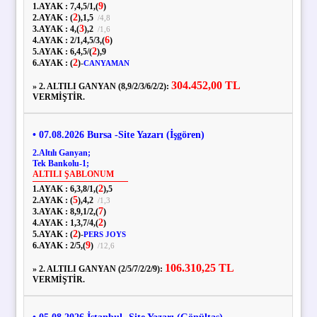
9
1.AYAK :
7,
4,
5
/
1,
(
)
2
2.AYAK :
(
),
1,
5
/
4,
8
3
3.AYAK :
4,
(
),
2
/
1,
6
6
4.AYAK :
2
/
1,
4,
5
/
3,
(
)
2
5.AYAK :
6,
4,
5
/
(
),
9
2
6.AYAK :
(
)
-
CANYAMAN
304.452,00 TL
» 2. ALTILI GANYAN (8,9/2/3/6/2/2):
VERMİŞTİR.
• 07.08.2026 Bursa -Site Yazarı (İşgören)
2.Altılı Ganyan;
Tek Bankolu-1;
ALTILI ŞABLONUM
2
1.AYAK :
6,
3,
8
/
1,
(
),
5
5
2.AYAK :
(
),
4,
2
/
1,
3
7
3.AYAK :
8,
9,
1
/
2,
(
)
2
4.AYAK :
1,
3,
7
/
4,
(
)
2
5.AYAK :
(
)
-
PERS JOYS
9
6.AYAK :
2
/
5,
(
)
/
12,
6
106.310,25 TL
»
2. ALTILI GANYAN (2/5/7/2/2/9):
VERMİŞTİR.