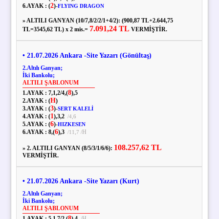
2
6.AYAK :
(
)
-
FLYING DRAGON
» ALTILI GANYAN (10/7,8/2/2/1+4/2): (900,87 TL+2.644,75
7.091,24 TL
TL=3545,62 TL) x 2 mis.=
VERMİŞTİR.
• 21.07.2026 Ankara -Site Yazarı (Gönültaş)
2.Altılı Ganyan;
İki Bankolu;
ALTILI ŞABLONUM
8
1.AYAK :
7,
1,
2
/
4,
(
),
5
H
2.AYAK :
(
)
3
3.AYAK :
(
)
-
SERT KALELİ
1
4.AYAK :
(
),
3,
2
/
4,
6
6
5.AYAK :
(
)
-
HIZKESEN
6
6.AYAK :
8,
(
),
3
H
/
11,
7
/
108.257,62 TL
» 2. ALTILI GANYAN (8/5/3/1/6/6):
VERMİŞTİR.
• 21.07.2026 Ankara -Site Yazarı (Kurt)
2.Altılı Ganyan;
İki Bankolu;
ALTILI ŞABLONUM
8
1.AYAK :
5,
1,
7
/
2,
(
),
4
H
/