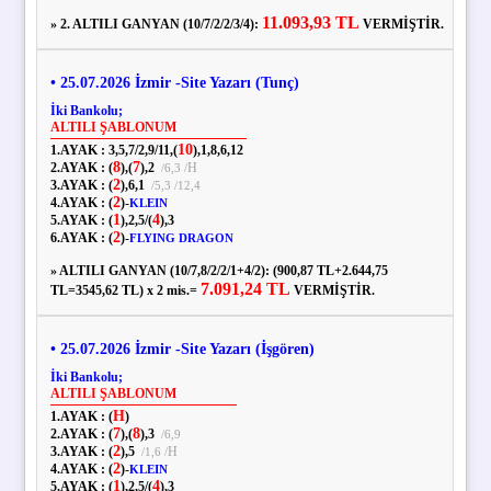
11.093,93 TL
» 2. ALTILI GANYAN (10/7/2/2/3/4):
VERMİŞTİR.
• 25.07.2026 İzmir -Site Yazarı (Tunç)
İki Bankolu;
ALTILI ŞABLONUM
10
1.AYAK :
3,
5,
7
/
2,
9
/
11,
(
),
1,
8,
6,
12
8
7
2.AYAK :
(
),
(
),
2
H
/
6,
3
/
2
3.AYAK :
(
),
6,
1
/
5,
3
/
12,
4
2
4.AYAK :
(
)
-
KLEIN
1
4
5.AYAK :
(
),
2,
5
/
(
),
3
2
6.AYAK :
(
)
-
FLYING DRAGON
» ALTILI GANYAN (10/7,8/2/2/1+4/2): (900,87 TL+2.644,75
7.091,24 TL
TL=3545,62 TL) x 2 mis.=
VERMİŞTİR.
• 25.07.2026 İzmir -Site Yazarı (İşgören)
İki Bankolu;
ALTILI ŞABLONUM
H
1.AYAK :
(
)
7
8
2.AYAK :
(
),
(
),
3
/
6,
9
2
3.AYAK :
(
),
5
H
/
1,
6
/
2
4.AYAK :
(
)
-
KLEIN
1
4
5.AYAK :
(
),
2,
5
/
(
),
3