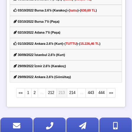
03/10/2022 Bursa 2.6'lı (Karakoç)-(
tuttu
)-(
630,69 TL
)
03/10/2022 Bursa 7'li (Paşa)
02/10/2022 Adana 7'li (Paşa)
01/10/2022 Ankara 2.6'lı (Kurt)-(
TUTTU
)-(
15.226,46 TL
)
30/09/2022 İstanbul 2.6'lı (Kurt)
29/09/2022 İzmir 2.6'lı (Karakoç)
29/09/2022 Ankara 2.6'lı (Gönültaş)
««
1
2
...
212
213
214
...
443
444
»»