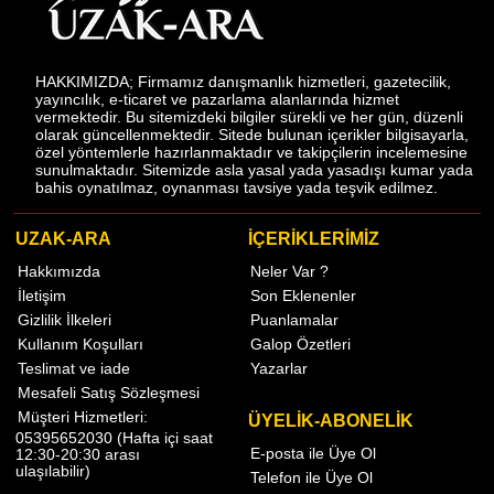
HAKKIMIZDA; Firmamız danışmanlık hizmetleri, gazetecilik,
yayıncılık, e-ticaret ve pazarlama alanlarında hizmet
vermektedir. Bu sitemizdeki bilgiler sürekli ve her gün, düzenli
olarak güncellenmektedir. Sitede bulunan içerikler bilgisayarla,
özel yöntemlerle hazırlanmaktadır ve takipçilerin incelemesine
sunulmaktadır. Sitemizde asla yasal yada yasadışı kumar yada
bahis oynatılmaz, oynanması tavsiye yada teşvik edilmez.
UZAK-ARA
İÇERİKLERİMİZ
Hakkımızda
Neler Var ?
İletişim
Son Eklenenler
Gizlilik İlkeleri
Puanlamalar
Kullanım Koşulları
Galop Özetleri
Teslimat ve iade
Yazarlar
Mesafeli Satış Sözleşmesi
Müşteri Hizmetleri:
ÜYELİK-ABONELİK
05395652030 (Hafta içi saat
E-posta ile Üye Ol
12:30-20:30 arası
ulaşılabilir)
Telefon ile Üye Ol