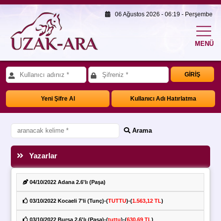
06 Ağustos 2026 - 06:19 - Perşembe
MENÜ
GİRİŞ
Yeni Şifre Al
Kullanıcı Adı Hatırlatma
Arama
Yazarlar
Başlık
04/10/2022 Adana 2.6'lı (Paşa)
03/10/2022 Kocaeli 7'li (Tunç)-(
TUTTU
)-(
1.563,12 TL
)
03/10/2022 Bursa 2.6'lı (Paşa)-(
tuttu
)-(
630,69 TL
)