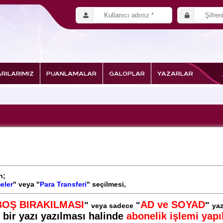
RILARIMIZ
PUANLAMALAR
GALOPLAR
YAZARLAR
n;
eler
" veya "
Para Transferi
" seçilmesi,
BOŞ BIRAKILMASI
AD ve SOYAD
"
"
"
veya sadece
yaz
ı bir yazı yazılması halinde
abonelik işlemi yap