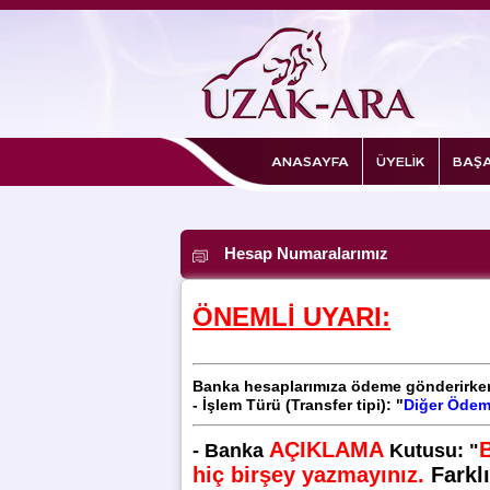
ANASAYFA
ÜYELİK
BAŞA
Hesap Numaralarımız
ÖNEMLİ UYARI:
Banka hesaplarımıza ödeme gönderirke
- İşlem Türü (
Transfer tipi): "
Diğer Ödem
AÇIKLAMA
-
Banka
Kutusu
:
"
hiç birşey yazmayınız.
Farkl