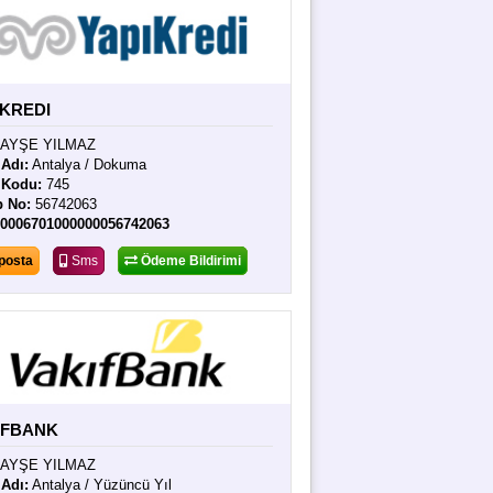
IKREDI
AYŞE YILMAZ
Adı:
Antalya / Dokuma
 Kodu:
745
p No:
56742063
70006701000000056742063
posta
Sms
Ödeme Bildirimi
IFBANK
AYŞE YILMAZ
Adı:
Antalya / Yüzüncü Yıl