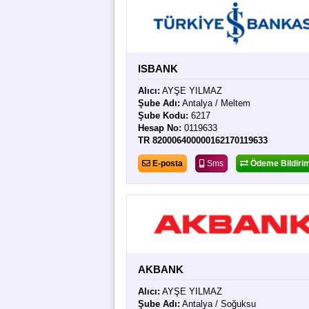
ISBANK
Alıcı:
AYŞE YILMAZ
Şube Adı:
Antalya / Meltem
Şube Kodu:
6217
Hesap No:
0119633
TR 820006400000162170119633
E-posta
Sms
Ödeme Bildirim
AKBANK
Alıcı:
AYŞE YILMAZ
Şube Adı:
Antalya / Soğuksu