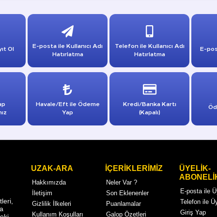
E-posta ile Kullanıcı Adı
Telefon ile Kullanıcı Adı
ıt Ol
E-pos
Hatırlatma
Hatırlatma
ap
Havale/Eft ile Ödeme
Kredi/Banka Kartı
Öd
mız
Yap
(Kapalı)
UZAK-ARA
İÇERİKLERİMİZ
ÜYELİK-
ABONELİ
Hakkımızda
Neler Var ?
E-posta ile 
İletişim
Son Eklenenler
eri,
Telefon ile Ü
Gizlilik İlkeleri
Puanlamalar
ma
Giriş Yap
Kullanım Koşulları
Galop Özetleri
eki