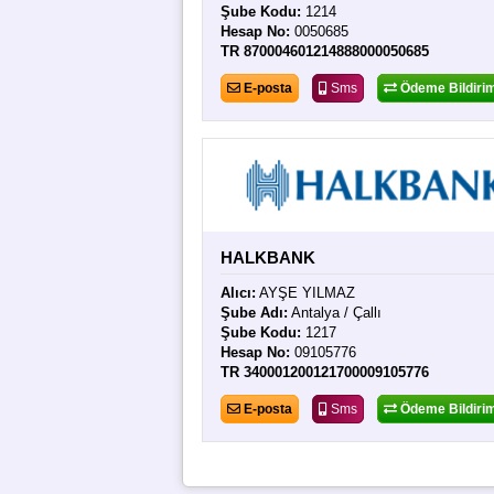
Şube Kodu:
1214
Hesap No:
0050685
TR 870004601214888000050685
E-posta
Sms
Ödeme Bildirim
HALKBANK
Alıcı:
AYŞE YILMAZ
Şube Adı:
Antalya / Çallı
Şube Kodu:
1217
Hesap No:
09105776
TR 340001200121700009105776
E-posta
Sms
Ödeme Bildirim