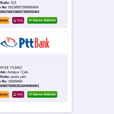
 Kodu:
313
p No:
00158007309056404
40001500158007309056404
posta
Sms
Ödeme Bildirimi
AYŞE YILMAZ
Adı:
Antalya / Çallı
 Kodu:
posta çeki
p No:
16049460
40080700063816049460001
posta
Sms
Ödeme Bildirimi