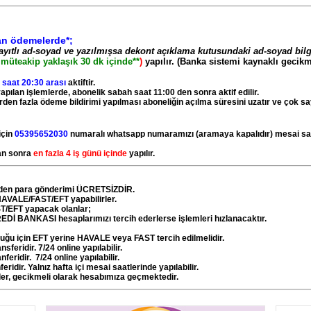
lan ödemelerde*;
ayıtlı ad-soyad ve yazılmışsa dekont açıklama kutusundaki ad-soyad bilg
müteakip yaklaşık 30 dk içinde**
)
yapılır. (Banka sistemi kaynaklı gecik
 saat 20:30 arası
aktiftir.
apılan işlemlerde, abonelik sabah saat 11:00 den sonra aktif edilir.
birden fazla ödeme bildirimi yapılması aboneliğin açılma süresini uzatır ve çok s
için
05395652030
numaralı whatsapp numaramızı (aramaya kapalıdır) mesai saat
tan sonra
en fazla 4 iş günü içinde
yapılır.
den para gönderimi ÜCRETSİZDİR.
HAVALE/FAST/EFT yapabilirler.
ST/EFT yapacak olanlar;
İ BANKASI hesaplarımızı tercih ederlerse işlemleri hızlanacaktır.
olduğu için EFT yerine HAVALE veya FAST tercih edilmelidir.
eridir. 7/24 online yapılabilir.
nferidir.
7/24 online yapılabilir.
eridir. Yalnız hafta içi mesai saatlerinde yapılabilir.
er, gecikmeli olarak hesabımıza geçmektedir.