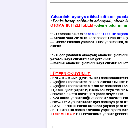
Yukarıdaki uyarıya dikkat edilerek yapı
* Banka hesap sahibinin ad-soyadı, sitede k
OTOMATİK HIZLI İŞLEM (
ödeme bildirimini 
** - Otomatik sistem
sabah saat 11:00 ile akşam
-- Akşam saat 20:30 ile sabah saat 11:00 arası y
--- Ödeme bildirimi yalnızca 1 kez yapılmalıdır, 
olabilir.
** - Diğer (otomatik olmayan) abonelik işlemleri 
yazarak kayıt oluşturmanız gereklidir.
-- Manual abonelik işlemleri, kayıt oluşturulduk
LÜTFEN OKUYUNUZ:
-
ENPARA BANK (QNB BANK)
bankamatiklerin
- Aşağıdaki bankalarda hesabı olanlar ONLINE 
- Aşağıdaki bankalardan farklı bir bankadan FA
+ Çabuk işlem yapan
İŞ BANKASI veya YAPI KRED
- Havale/Fast/Eft masrafları göndericiye aittir.
- 7/24 online yapılabildiği ve daha az masraflı 
- HAVALE: Aynı bankadan aynı bankaya para transf
- FAST: Farklı iki banka arasında yapılan para tra
- EFT: Farklı iki banka arasında yapılan para tranf
+
ÖNEMLİ NOT:
PTT hesabımıza yapılan gönderil