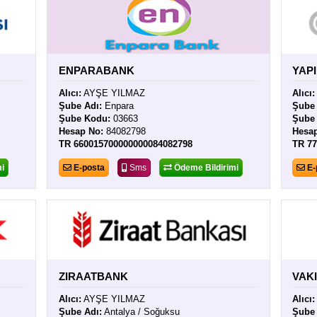
ENPARABANK
YAP
Alıcı:
AYŞE YILMAZ
Alıcı:
Şube Adı:
Enpara
Şube 
Şube Kodu:
03663
Şube
Hesap No:
84082798
Hesa
TR 660015700000000084082798
TR 7
i
E-posta
Sms
Ödeme Bildirimi
E-
ZIRAATBANK
VAK
Alıcı:
AYŞE YILMAZ
Alıcı:
Şube Adı:
Antalya / Soğuksu
Şube 