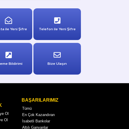
ta ile Yeni Şifre
Telefon ile Yeni Şifre
eme Bildirimi
Bize Ulaşın
BAŞARILARIMIZ
K
Tümü
Üye Ol
En Çok Kazandıran
ye Ol
İsabetli Bankolar
Altılı Ganyanlar