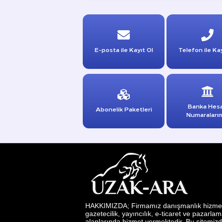
E-posta ile Kayıt Ol
Telefon ile Kay
Banka Hes
Abonelik Paketleri
Numaraları
HAKKIMIZDA; Firmamız danışmanlık hizmetl
gazetecilik, yayıncılık, e-ticaret ve pazarla
alanlarında hizmet vermektedir. Bu sitemizd