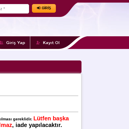
GİRİŞ
Giriş Yap
Kayıt Ol
Lütfen başka
ılması gereklidir.
ılmaz
, iade yapılacaktır.