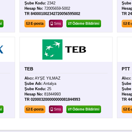
Şube Kodu:
2342
Şube
Hesap No:
72005659-5002
Hesa
TR 840001002342720056595002
TR 2
i
E-posta
Sms
Ödeme Bildirimi
E-
TEB
PTT
Alıcı:
AYŞE YILMAZ
Alıcı:
Şube Adı:
Antalya
Şube 
Şube Kodu:
25
Şube
Hesap No:
81844993
Hesa
TR 020003200000000081844993
TR 4
i
E-posta
Sms
Ödeme Bildirimi
E-