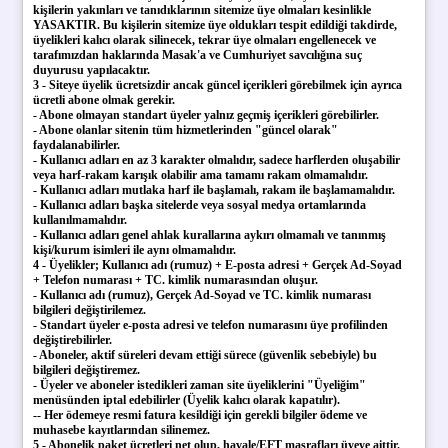
kişilerin yakınları ve tanıdıklarının sitemize üye olmaları kesinlikle
YASAKTIR. Bu kişilerin sitemize üye oldukları tespit edildiği takdirde,
üyelikleri kalıcı olarak silinecek, tekrar üye olmaları engellenecek ve
tarafımızdan haklarında Masak'a ve Cumhuriyet savcılığına suç
duyurusu yapılacaktır.
3 - Siteye üyelik ücretsizdir ancak güncel içerikleri görebilmek için ayrıca
ücretli abone olmak gerekir.
- Abone olmayan standart üyeler yalnız geçmiş içerikleri görebilirler.
- Abone olanlar sitenin tüm hizmetlerinden "güncel olarak"
faydalanabilirler.
- Kullanıcı adları en az 3 karakter olmalıdır, sadece harflerden oluşabilir
veya harf-rakam karışık olabilir ama tamamı rakam olmamalıdır.
- Kullanıcı adları mutlaka harf ile başlamalı, rakam ile başlamamalıdır.
- Kullanıcı adları başka sitelerde veya sosyal medya ortamlarında
kullanılmamalıdır.
- Kullanıcı adları genel ahlak kurallarına aykırı olmamalı ve tanınmış
kişi/kurum isimleri ile aynı olmamalıdır.
4 - Üyelikler; Kullanıcı adı (rumuz) + E-posta adresi + Gerçek Ad-Soyad
+ Telefon numarası + TC. kimlik numarasından oluşur.
- Kullanıcı adı (rumuz), Gerçek Ad-Soyad ve TC. kimlik numarası
bilgileri değiştirilemez.
- Standart üyeler e-posta adresi ve telefon numarasını üye profilinden
değiştirebilirler.
- Aboneler, aktif süreleri devam ettiği sürece (güvenlik sebebiyle) bu
bilgileri değiştiremez.
- Üyeler ve aboneler istedikleri zaman site üyeliklerini "Üyeliğim"
menüsünden iptal edebilirler (Üyelik kalıcı olarak kapatılır).
-- Her ödemeye resmi fatura kesildiği için gerekli bilgiler ödeme ve
muhasebe kayıtlarından silinemez.
5 - Abonelik paket ücretleri net olup, havale/EFT masrafları üyeye aittir.