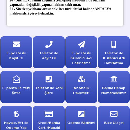
20 - Sitemiz kullanım koşulları (sözleşme) maddelerinde bildirim
yapmadan değişiklik yapma hakkını saklı tutar.
21 - Site ile üye/abone arasındaki her türlü ihtilaf halinde ANTALYA
mahkemeleri görevli olacaktır.
E-posta ile
Telefon ile
E-posta ile
Telefon ile
Kayıt Ol
Kayıt Ol
Kullanıcı Adı
Kullanıcı Adı
Hatırlatma
Hatırlatma
E-posta ile Yeni
Telefon ile Yeni
Abonelik
Banka Hesap
Şifre
Şifre
Paketleri
Numaralarımız
Havale/Eft ile
Kredi/Banka
Ödeme Bildirimi
Bize Ulaşın
Ödeme Yap
Kartı (Kapalı)