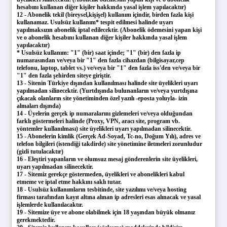
hesabını kullanan diğer kişiler hakkında yasal işlem yapılacaktır)
12 - Abonelik tekil (bireysel,kişişel) kullanım içindir, birden fazla kişi
kullanamaz. Usulsüz kullanım* tespit edilmesi halinde uyarı
yapılmaksızın abonelik iptal edilecektir. (Abonelik ödemesini yapan kişi
ve o abonelik hesabını kullanan diğer kişiler hakkında yasal işlem
yapılacaktır)
* Usulsüz kullanım: "1" (bir) saat içinde; "1" (bir) den fazla ip
numarasından ve/veya bir "1" den fazla cihazdan (bilgisayar,cep
telefonu, laptop, tablet vs.) ve/veya
bir "1" den fazla
iss'den ve/veya
bir
"1" den fazla
şehirden siteye giriştir.
13 - Sitenin Türkiye dışından kullanılması halinde site üyelikleri uyarı
yapılmadan silinecektir. (Yurtdışında bulunanların ve/veya yurtdışına
çıkacak olanların site yönetiminden özel yazılı -eposta yoluyla- izin
almaları dışında)
14 - Üyelerin gerçek ip numaralarını gizlemeleri ve/veya olduğundan
farklı göstermeleri halinde (Proxy, VPN, aracı site, program vb.
yöntemler kullanılması) site üyelikleri uyarı yapılmadan silinecektir.
15 - Abonelerin kimlik (Gerçek Ad-Soyad, Tc-no, Doğum Yılı), adres ve
telefon bilgileri (istendiği takdirde) site yönetimine iletmeleri zorunludur
(gizli tutulacaktır)
16 - Eleştiri yapanların ve olumsuz mesaj gönderenlerin site üyelikleri,
uyarı yapılmadan silinecektir.
17 - Sitemiz gerekçe göstermeden, üyelikleri ve abonelikleri kabul
etmeme ve iptal etme hakkını saklı tutar.
18 - Usulsüz kullanımların tesbitinde, site yazılımı ve/veya hosting
firması tarafından kayıt altına alınan ip adresleri esas alınacak ve yasal
işlemlerde kullanılacaktır.
19 - Sitemize üye ve abone olabilmek için 18 yaşından büyük olmanız
gerekmektedir.