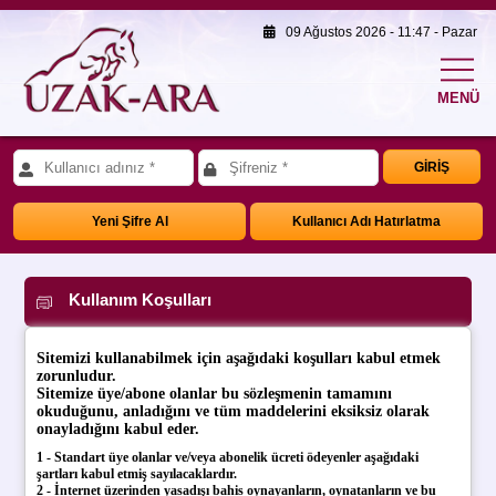
09 Ağustos 2026 - 11:47 - Pazar
MENÜ
GİRİŞ
Yeni Şifre Al
Kullanıcı Adı Hatırlatma
Kullanım Koşulları
Sitemizi kullanabilmek için aşağıdaki koşulları kabul etmek
zorunludur.
Sitemize üye/abone olanlar bu sözleşmenin tamamını
okuduğunu, anladığını ve tüm maddelerini eksiksiz olarak
onayladığını kabul eder.
1 - Standart üye olanlar ve/veya abonelik ücreti ödeyenler aşağıdaki
şartları kabul etmiş sayılacaklardır.
2 - İnternet üzerinden yasadışı bahis oynayanların, oynatanların ve bu