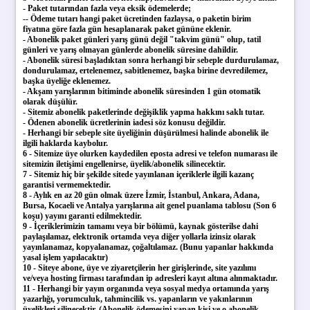
- Paket tutarından fazla veya eksik ödemelerde;
-- Ödeme tutarı hangi paket ücretinden fazlaysa, o paketin birim
fiyatına göre fazla gün hesaplanarak paket gününe eklenir.
- Abonelik paket günleri yarış günü değil "takvim günü" olup, tatil
günleri ve yarış olmayan günlerde abonelik süresine dahildir.
- Abonelik süresi başladıktan sonra herhangi bir sebeple durdurulamaz,
dondurulamaz, ertelenemez, sabitlenemez, başka birine devredilemez,
başka üyeliğe eklenemez.
- Akşam yarışlarının bitiminde abonelik süresinden 1 gün otomatik
olarak düşülür.
- Sitemiz abonelik paketlerinde değişiklik yapma hakkını saklı tutar.
- Ödenen abonelik ücretlerinin iadesi söz konusu değildir.
- Herhangi bir sebeple site üyeliğinin düşürülmesi halinde abonelik ile
ilgili haklarda kaybolur.
6 - Sitemize üye olurken kaydedilen eposta adresi ve telefon numarası ile
sitemizin iletişimi engellenirse, üyelik/abonelik silinecektir.
7 - Sitemiz hiç bir şekilde sitede yayınlanan içeriklerle ilgili kazanç
garantisi vermemektedir.
8 - Aylık en az 20 gün olmak üzere İzmir, İstanbul, Ankara, Adana,
Bursa, Kocaeli ve Antalya yarışlarına ait genel puanlama tablosu (Son 6
koşu) yayını garanti edilmektedir.
9 - İçeriklerimizin tamamı veya bir bölümü, kaynak gösterilse dahi
paylaşılamaz, elektronik ortamda veya diğer yollarla izinsiz olarak
yayınlanamaz, kopyalanamaz, çoğaltılamaz. (Bunu yapanlar hakkında
yasal işlem yapılacaktır)
10 - Siteye abone, üye ve ziyaretçilerin her girişlerinde, site yazılımı
ve/veya hosting firması tarafından ip adresleri kayıt altına alınmaktadır.
11 - Herhangi bir yayın organında veya sosyal medya ortamında yarış
yazarlığı, yorumculuk, tahmincilik vs. yapanların ve yakınlarının
üyelikleri silinecektir. (Abonelik ödemesini yapan kişi ve o abonelik