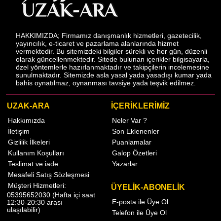
HAKKIMIZDA; Firmamız danışmanlık hizmetleri, gazetecilik,
yayıncılık, e-ticaret ve pazarlama alanlarında hizmet
vermektedir. Bu sitemizdeki bilgiler sürekli ve her gün, düzenli
olarak güncellenmektedir. Sitede bulunan içerikler bilgisayarla,
özel yöntemlerle hazırlanmaktadır ve takipçilerin incelemesine
sunulmaktadır. Sitemizde asla yasal yada yasadışı kumar yada
bahis oynatılmaz, oynanması tavsiye yada teşvik edilmez.
UZAK-ARA
İÇERİKLERİMİZ
Hakkımızda
Neler Var ?
İletişim
Son Eklenenler
Gizlilik İlkeleri
Puanlamalar
Kullanım Koşulları
Galop Özetleri
Teslimat ve iade
Yazarlar
Mesafeli Satış Sözleşmesi
Müşteri Hizmetleri:
ÜYELİK-ABONELİK
05395652030 (Hafta içi saat
E-posta ile Üye Ol
12:30-20:30 arası
ulaşılabilir)
Telefon ile Üye Ol