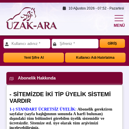
10 Ağustos 2026 - 07:52 - Pazartesi
MENÜ
GİRİŞ
Yeni Şifre Al
Kullanıcı Adı Hatırlatma
Abonelik Hakkında
- SİTEMİZDE İKİ TİP ÜYELİK SİSTEMİ
VARDIR
1-)
STANDART ÜCRETSİZ ÜYELİK
:
Abonelik gerektiren
sayfalar (sayfa başlığınının sonunda A harfi bulunan)
dışındaki tüm bölümleri görebilen üyelik sistemidir ve
ücretsizdir. Sitemize std. üye olarak tüm arşivimizi
inceleyebilirsiniz.