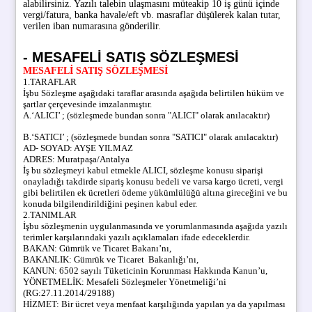
alabilirsiniz. Yazılı talebin ulaşmasını müteakip 10 iş günü içinde
vergi/fatura, banka havale/eft vb. masraflar düşülerek kalan tutar,
verilen iban numarasına gönderilir.
- MESAFELI SATIŞ SÖZLEŞMESI
MESAFELİ SATIŞ SÖZLEŞMESİ
1.TARAFLAR
İşbu Sözleşme aşağıdaki taraflar arasında aşağıda belirtilen hüküm ve
şartlar çerçevesinde imzalanmıştır.
A.‘ALICI’ ; (sözleşmede bundan sonra "ALICI" olarak anılacaktır)
B.‘SATICI’ ; (sözleşmede bundan sonra "SATICI" olarak anılacaktır)
AD- SOYAD: AYŞE YILMAZ
ADRES: Muratpaşa/Antalya
İş bu sözleşmeyi kabul etmekle ALICI, sözleşme konusu siparişi
onayladığı takdirde sipariş konusu bedeli ve varsa kargo ücreti, vergi
gibi belirtilen ek ücretleri ödeme yükümlülüğü altına gireceğini ve bu
konuda bilgilendirildiğini peşinen kabul eder.
2.TANIMLAR
İşbu sözleşmenin uygulanmasında ve yorumlanmasında aşağıda yazılı
terimler karşılarındaki yazılı açıklamaları ifade edeceklerdir.
BAKAN: Gümrük ve Ticaret Bakanı’nı,
BAKANLIK: Gümrük ve Ticaret Bakanlığı’nı,
KANUN: 6502 sayılı Tüketicinin Korunması Hakkında Kanun’u,
YÖNETMELİK: Mesafeli Sözleşmeler Yönetmeliği’ni
(RG:27.11.2014/29188)
HİZMET: Bir ücret veya menfaat karşılığında yapılan ya da yapılması