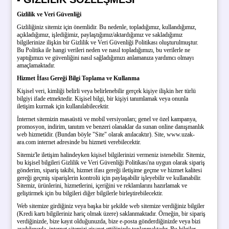
Gizlilik ve Veri Güvenliği
Gizliliğiniz sitemiz için önemlidir. Bu nedenle, topladığımız, kullandığımız,
açıkladığımız, işlediğimiz, paylaştığımız/aktardığımız ve sakladığımız
bilgilerinize ilişkin bir Gizlilik ve Veri Güvenliği Politikası oluşturulmuştur.
Bu Politika ile hangi verileri neden ve nasıl topladığımızı, bu verilerle ne
yaptığımızı ve güvenliğini nasıl sağladığımızı anlamanıza yardımcı olmayı
amaçlamaktadır.
Hizmet İfası Gereği Bilgi Toplama ve Kullanma
Kişisel veri, kimliği belirli veya belirlenebilir gerçek kişiye ilişkin her türlü
bilgiyi ifade etmektedir. Kişisel bilgi, bir kişiyi tanımlamak veya onunla
iletişim kurmak için kullanılabilecektir.
İnternet sitemizin masaüstü ve mobil versiyonları; genel ve özel kampanya,
promosyon, indirim, tanıtım ve benzeri olanaklar da sunan online danışmanlık
web hizmetidir. (Bundan böyle "Site" olarak anılacaktır). Site, www.uzak-
ara.com internet adresinde bu hizmeti verebilecektir.
Sitemiz'le iletişim halindeyken kişisel bilgilerinizi vermeniz istenebilir. Sitemiz,
bu kişisel bilgileri Gizlilik ve Veri Güvenliği Politikası'na uygun olarak sipariş
gönderim, sipariş takibi, hizmet ifası gereği iletişime geçme ve hizmet kalitesi
gereği geçmiş siparişlerin kontrolü için paylaşabilir işleyebilir ve kullanabilir.
Sitemiz, ürünlerini, hizmetlerini, içeriğini ve reklamlarını hazırlamak ve
geliştirmek için bu bilgileri diğer bilgilerle birleştirebilecektir.
Web sitemize girdiğiniz veya başka bir şekilde web sitemize verdiğiniz bilgiler
(Kredi kartı bilgileriniz hariç olmak üzere) saklanmaktadır. Örneğin, bir sipariş
verdiğinizde, bize kayıt olduğunuzda, bize e-posta gönderdiğinizde veya bizi
aradığınızda, internet sitemizi ziyaret ettiğinizde toplanmaktadır. Bu bilgiler