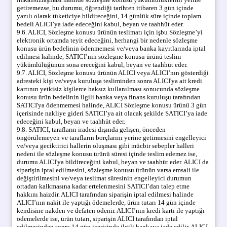
getiremezse, bu durumu, öğrendiği tarihten itibaren 3 gün içinde
yazılı olarak tüketiciye bildireceğini, 14 günlük süre içinde toplam
bedeli ALICI’ya iade edeceğini kabul, beyan ve taahhüt eder.
9.6. ALICI, Sözleşme konusu ürünün teslimatı için işbu Sözleşme’yi
elektronik ortamda teyit edeceğini, herhangi bir nedenle sözleşme
konusu ürün bedelinin ödenmemesi ve/veya banka kayıtlarında iptal
edilmesi halinde, SATICI’nın sözleşme konusu ürünü teslim
yükümlülüğünün sona ereceğini kabul, beyan ve taahhüt eder.
9.7. ALICI, Sözleşme konusu ürünün ALICI veya ALICI’nın gösterdiği
adresteki kişi ve/veya kuruluşa tesliminden sonra ALICI'ya ait kredi
kartının yetkisiz kişilerce haksız kullanılması sonucunda sözleşme
konusu ürün bedelinin ilgili banka veya finans kuruluşu tarafından
SATICI'ya ödenmemesi halinde, ALICI Sözleşme konusu ürünü 3 gün
içerisinde nakliye gideri SATICI’ya ait olacak şekilde SATICI’ya iade
edeceğini kabul, beyan ve taahhüt eder.
9.8. SATICI, tarafların iradesi dışında gelişen, önceden
öngörülemeyen ve tarafların borçlarını yerine getirmesini engelleyici
ve/veya geciktirici hallerin oluşması gibi mücbir sebepler halleri
nedeni ile sözleşme konusu ürünü süresi içinde teslim edemez ise,
durumu ALICI'ya bildireceğini kabul, beyan ve taahhüt eder. ALICI da
siparişin iptal edilmesini, sözleşme konusu ürünün varsa emsali ile
değiştirilmesini ve/veya teslimat süresinin engelleyici durumun
ortadan kalkmasına kadar ertelenmesini SATICI’dan talep etme
hakkını haizdir. ALICI tarafından siparişin iptal edilmesi halinde
ALICI’nın nakit ile yaptığı ödemelerde, ürün tutarı 14 gün içinde
kendisine nakden ve defaten ödenir. ALICI’nın kredi kartı ile yaptığı
ödemelerde ise, ürün tutarı, siparişin ALICI tarafından iptal
edilmesinden sonra 14 gün içerisinde ilgili bankaya iade edilir. ALICI,