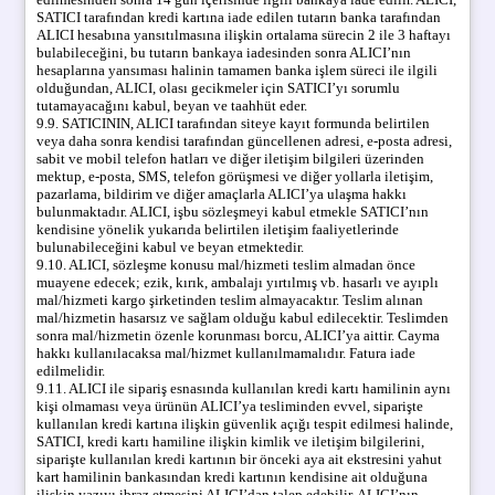
SATICI tarafından kredi kartına iade edilen tutarın banka tarafından
ALICI hesabına yansıtılmasına ilişkin ortalama sürecin 2 ile 3 haftayı
bulabileceğini, bu tutarın bankaya iadesinden sonra ALICI’nın
hesaplarına yansıması halinin tamamen banka işlem süreci ile ilgili
olduğundan, ALICI, olası gecikmeler için SATICI’yı sorumlu
tutamayacağını kabul, beyan ve taahhüt eder.
9.9. SATICININ, ALICI tarafından siteye kayıt formunda belirtilen
veya daha sonra kendisi tarafından güncellenen adresi, e-posta adresi,
sabit ve mobil telefon hatları ve diğer iletişim bilgileri üzerinden
mektup, e-posta, SMS, telefon görüşmesi ve diğer yollarla iletişim,
pazarlama, bildirim ve diğer amaçlarla ALICI’ya ulaşma hakkı
bulunmaktadır. ALICI, işbu sözleşmeyi kabul etmekle SATICI’nın
kendisine yönelik yukarıda belirtilen iletişim faaliyetlerinde
bulunabileceğini kabul ve beyan etmektedir.
9.10. ALICI, sözleşme konusu mal/hizmeti teslim almadan önce
muayene edecek; ezik, kırık, ambalajı yırtılmış vb. hasarlı ve ayıplı
mal/hizmeti kargo şirketinden teslim almayacaktır. Teslim alınan
mal/hizmetin hasarsız ve sağlam olduğu kabul edilecektir. Teslimden
sonra mal/hizmetin özenle korunması borcu, ALICI’ya aittir. Cayma
hakkı kullanılacaksa mal/hizmet kullanılmamalıdır. Fatura iade
edilmelidir.
9.11. ALICI ile sipariş esnasında kullanılan kredi kartı hamilinin aynı
kişi olmaması veya ürünün ALICI’ya tesliminden evvel, siparişte
kullanılan kredi kartına ilişkin güvenlik açığı tespit edilmesi halinde,
SATICI, kredi kartı hamiline ilişkin kimlik ve iletişim bilgilerini,
siparişte kullanılan kredi kartının bir önceki aya ait ekstresini yahut
kart hamilinin bankasından kredi kartının kendisine ait olduğuna
ilişkin yazıyı ibraz etmesini ALICI’dan talep edebilir. ALICI’nın