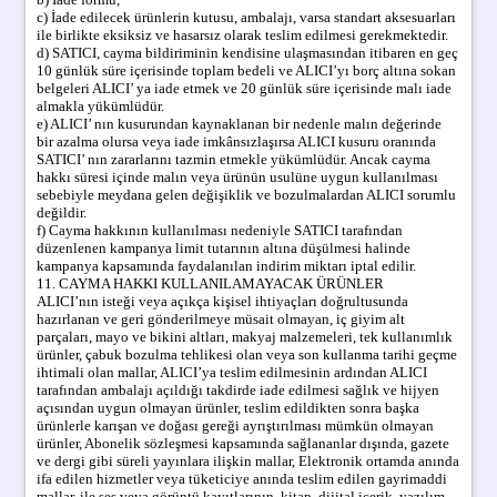
c) İade edilecek ürünlerin kutusu, ambalajı, varsa standart aksesuarları
ile birlikte eksiksiz ve hasarsız olarak teslim edilmesi gerekmektedir.
d) SATICI, cayma bildiriminin kendisine ulaşmasından itibaren en geç
10 günlük süre içerisinde toplam bedeli ve ALICI’yı borç altına sokan
belgeleri ALICI’ ya iade etmek ve 20 günlük süre içerisinde malı iade
almakla yükümlüdür.
e) ALICI’ nın kusurundan kaynaklanan bir nedenle malın değerinde
bir azalma olursa veya iade imkânsızlaşırsa ALICI kusuru oranında
SATICI’ nın zararlarını tazmin etmekle yükümlüdür. Ancak cayma
hakkı süresi içinde malın veya ürünün usulüne uygun kullanılması
sebebiyle meydana gelen değişiklik ve bozulmalardan ALICI sorumlu
değildir.
f) Cayma hakkının kullanılması nedeniyle SATICI tarafından
düzenlenen kampanya limit tutarının altına düşülmesi halinde
kampanya kapsamında faydalanılan indirim miktarı iptal edilir.
11. CAYMA HAKKI KULLANILAMAYACAK ÜRÜNLER
ALICI’nın isteği veya açıkça kişisel ihtiyaçları doğrultusunda
hazırlanan ve geri gönderilmeye müsait olmayan, iç giyim alt
parçaları, mayo ve bikini altları, makyaj malzemeleri, tek kullanımlık
ürünler, çabuk bozulma tehlikesi olan veya son kullanma tarihi geçme
ihtimali olan mallar, ALICI’ya teslim edilmesinin ardından ALICI
tarafından ambalajı açıldığı takdirde iade edilmesi sağlık ve hijyen
açısından uygun olmayan ürünler, teslim edildikten sonra başka
ürünlerle karışan ve doğası gereği ayrıştırılması mümkün olmayan
ürünler, Abonelik sözleşmesi kapsamında sağlananlar dışında, gazete
ve dergi gibi süreli yayınlara ilişkin mallar, Elektronik ortamda anında
ifa edilen hizmetler veya tüketiciye anında teslim edilen gayrimaddi
mallar, ile ses veya görüntü kayıtlarının, kitap, dijital içerik, yazılım