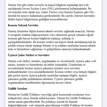
Sitemiz Site gibi online servisler ile kişisel bilgilerin toplandığı tüm web
sayfalarında Secure Sockets Layer (SSL) şifrelemesini kullanmaktadır. Bu
servislerden ürün almak için, Safari, Firefox veya Internet Explorer gibi SSL-
destekli bir tarayıcı kullanmanız gerekmektedir. Bu sayede, İnternet üzerinden
iletilen kişisel bilgilerinizin gizliliğini koruyabilirsiniz.
Konum Tabanlı Servisler
Sitemiz ürünlerine ilişkin konum tabanlı servisler sağlamak amacıyla, Sitemiz
ve program ortakları bilgisayarınızın veya cihazınızın gerçek zamanlı coğrafi
konumu gibi hassas konum bilgilerini toplayıp, kullanıp ve
paylaşabilmektedirler. Bu konum verileri sizi kişisel olarak tanımlamayacak bir
şekilde isimsiz olarak toplanıp Sitemiz ve iş ortakları tarafından konum tabanlı
ürün ve hizmetlerin sağlanması ve geliştirilmesi amacıyla kullanılmaktadır.
Üçüncü Şahıs Siteleri ve Servisleri
Sitemiz web siteleri, ürünleri, uygulamaları ve servislerinde, üçüncü şahıs web
siteleri, ürünleri ve hizmetlerine ait linkler bulunabilir. Ürünlerimiz ve
servislerimizle beraber üçüncü şahısların ürünleri veya servisleri
kullanılabilmekte veya sunulabilmektedir. Konum verileri veya iletişim bilgileri
gibi şeyleri içeren, üçüncü şahıslar tarafından toplanan bilgiler, üçüncü
şahısların gizlilik politikalarına tabidirler. Üçüncü şahısların gizlilik
uygulamalarını kendilerinden öğrenmenizi tavsiye ederiz.
Gizlilik Soruları
Sitemiz'un Gizlilik Politikası veya bilgi işlem konusunda sorularınız veya
endişeleriniz varsa, bizimle irtibat kurunuz. Sitemiz bu Gizlilik Politikasını
zaman zaman güncelleyebilir. Bu politikayı önemli bir biçimde
değiştirdiğimizde, web sitemizde güncellenmiş Gizlilik Politikası ile beraber