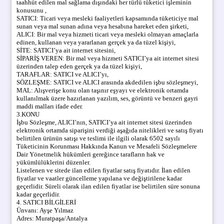
taahhüt edilen mal sağlama dışındaki her türlü tüketici işleminin
konusunu ,
SATICI: Ticari veya mesleki faaliyetleri kapsamında tüketiciye mal
sunan veya mal sunan adına veya hesabına hareket eden şirketi,
ALICI: Bir mal veya hizmeti ticari veya mesleki olmayan amaçlarla
edinen, kullanan veya yararlanan gerçek ya da tüzel kişiyi,
SİTE: SATICI’ya ait internet sitesini,
SİPARİŞ VEREN: Bir mal veya hizmeti SATICI’ya ait internet sitesi
üzerinden talep eden gerçek ya da tüzel kişiyi,
TARAFLAR: SATICI ve ALICI’yı,
SÖZLEŞME: SATICI ve ALICI arasında akdedilen işbu sözleşmeyi,
MAL: Alışverişe konu olan taşınır eşyayı ve elektronik ortamda
kullanılmak üzere hazırlanan yazılım, ses, görüntü ve benzeri gayri
maddi malları ifade eder.
3.KONU
İşbu Sözleşme, ALICI’nın, SATICI’ya ait internet sitesi üzerinden
elektronik ortamda siparişini verdiği aşağıda nitelikleri ve satış fiyatı
belirtilen ürünün satışı ve teslimi ile ilgili olarak 6502 sayılı
Tüketicinin Korunması Hakkında Kanun ve Mesafeli Sözleşmelere
Dair Yönetmelik hükümleri gereğince tarafların hak ve
yükümlülüklerini düzenler.
Listelenen ve sitede ilan edilen fiyatlar satış fiyatıdır. İlan edilen
fiyatlar ve vaatler güncelleme yapılana ve değiştirilene kadar
geçerlidir. Süreli olarak ilan edilen fiyatlar ise belirtilen süre sonuna
kadar geçerlidir.
4. SATICI BİLGİLERİ
Ünvanı: Ayşe Yılmaz
Adres: Muratpaşa/Antalya