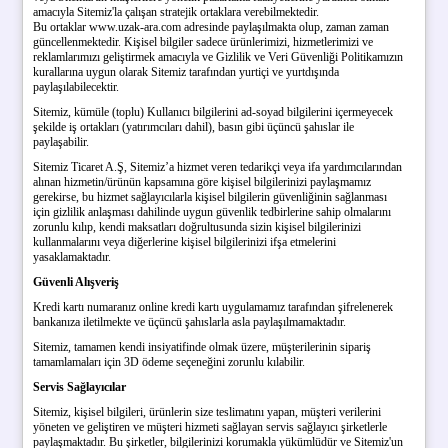
amacıyla Sitemiz'la çalışan stratejik ortaklara verebilmektedir.
Bu ortaklar www.uzak-ara.com adresinde paylaşılmakta olup, zaman zaman
güncellenmektedir. Kişisel bilgiler sadece ürünlerimizi, hizmetlerimizi ve
reklamlarımızı geliştirmek amacıyla ve Gizlilik ve Veri Güvenliği Politikamızın
kurallarına uygun olarak Sitemiz tarafından yurtiçi ve yurtdışında
paylaşılabilecektir.
Sitemiz, kümüle (toplu) Kullanıcı bilgilerini ad-soyad bilgilerini içermeyecek
şekilde iş ortakları (yatırımcıları dahil), basın gibi üçüncü şahıslar ile
paylaşabilir.
Sitemiz Ticaret A.Ş, Sitemiz’a hizmet veren tedarikçi veya ifa yardımcılarından
alınan hizmetin/ürünün kapsamına göre kişisel bilgilerinizi paylaşmamız
gerekirse, bu hizmet sağlayıcılarla kişisel bilgilerin güvenliğinin sağlanması
için gizlilik anlaşması dahilinde uygun güvenlik tedbirlerine sahip olmalarını
zorunlu kılıp, kendi maksatları doğrultusunda sizin kişisel bilgilerinizi
kullanmalarını veya diğerlerine kişisel bilgilerinizi ifşa etmelerini
yasaklamaktadır.
Güvenli Alışveriş
Kredi kartı numaranız online kredi kartı uygulamamız tarafından şifrelenerek
bankanıza iletilmekte ve üçüncü şahıslarla asla paylaşılmamaktadır.
Sitemiz, tamamen kendi insiyatifinde olmak üzere, müşterilerinin sipariş
tamamlamaları için 3D ödeme seçeneğini zorunlu kılabilir.
Servis Sağlayıcılar
Sitemiz, kişisel bilgileri, ürünlerin size teslimatını yapan, müşteri verilerini
yöneten ve geliştiren ve müşteri hizmeti sağlayan servis sağlayıcı şirketlerle
paylaşmaktadır. Bu şirketler, bilgilerinizi korumakla yükümlüdür ve Sitemiz'un