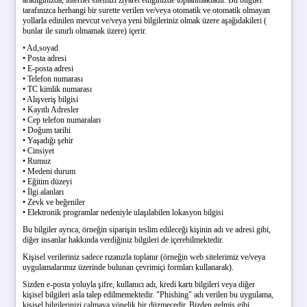
tarafınızca herhangi bir surette verilen ve/veya otomatik ve otomatik olmayan
yollarla edinilen mevcut ve/veya yeni bilgileriniz olmak üzere aşağıdakileri (
bunlar ile sınırlı olmamak üzere) içerir.
• Ad,soyad
• Posta adresi
• E-posta adresi
• Telefon numarası
• TC kimlik numarası
• Alışveriş bilgisi
• Kayıtlı Adresler
• Cep telefon numaraları
• Doğum tarihi
• Yaşadığı şehir
• Cinsiyet
• Rumuz
• Medeni durum
• Eğitim düzeyi
• İlgi alanları
• Zevk ve beğeniler
• Elektronik programlar nedeniyle ulaşılabilen lokasyon bilgisi
Bu bilgiler ayrıca, örneğin siparişin teslim edileceği kişinin adı ve adresi gibi,
diğer insanlar hakkında verdiğiniz bilgileri de içerebilmektedir.
Kişisel verileriniz sadece rızanızla toplanır (örneğin web sitelerimiz ve/veya
uygulamalarımız üzerinde bulunan çevrimiçi formları kullanarak).
Sizden e-posta yoluyla şifre, kullanıcı adı, kredi kartı bilgileri veya diğer
kişisel bilgileri asla talep edilmemektedir. "Phishing" adı verilen bu uygulama,
kişisel bilgilerinizi çalmaya yönelik bir düzmecedir. Bizden gelmiş gibi