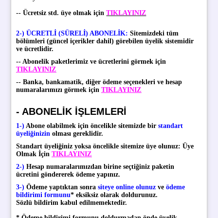
-- Ücretsiz std. üye olmak için
TIKLAYINIZ
2-)
ÜCRETLİ (SÜRELİ) ABONELİK
:
Sitemizdeki tüm
bölümleri (güncel içerikler dahil) görebilen üyelik sistemidir
ve ücretlidir.
-- Abonelik paketlerimiz ve ücretlerini görmek için
TIKLAYINIZ
-- Banka, bankamatik, diğer ödeme seçenekleri ve hesap
numaralarımızı görmek için
TIKLAYINIZ
- ABONELIK İŞLEMLERI
1-)
Abone olabilmek için öncelikle sitemizde bir
standart
üyeliğinizin
olması gereklidir.
Standart üyeliğiniz yoksa öncelikle sitemize üye olunuz: Üye
Olmak İçin
TIKLAYINIZ
2-)
Hesap numaralarımızdan birine seçtiğiniz paketin
ücretini göndererek ödeme yapınız.
3-)
Ödeme yaptıktan sonra
siteye online olunuz
ve
ödeme
bildirimi formunu
* eksiksiz olarak doldurunuz.
Sözlü bildirim kabul edilmemektedir.
* Ödeme bildirimi formunu doldurmadan önde üyelik