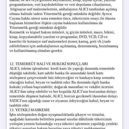
programlarının, veri kaydedebilme ve veri depolama cihazlarının,
bilgisayar sarf malzemelerinin, ambalajının ALICI tarafından açılmış
olması halinde iadesi Yönetmelik gereği mümkün değildir. Ayrıca
Cayma hakkı süresi sona ermeden önce, tüketicinin onayı ile ifasına
başlanan hizmetlere ilişkin cayma hakkının kullanılması da
Yönetmelik gereği mümkün değildir.
Kozmetik ve kişisel bakım ürünleri, iç giyim ürünleri, mayo, bikini,
kitap, kopyalanabilir yazılım ve programlar, DVD, VCD, CD ve
kasetler ile kırtasiye sarf malzemeleri (toner, kartuş, şerit vb.) iade
edilebilmesi için ambalajlarının açılmamış, denenmemiş, bozulmamış
ve kullanılmamış olmaları gerekir.
12. TEMERRÜT HALİ VE HUKUKİ SONUÇLARI
ALICI, ödeme işlemlerini kredi kartı ile yaptığı durumda temerrüde
düştüğü takdirde, kart sahibi banka ile arasındaki kredi kartı
sözleşmesi çerçevesinde faiz ödeyeceğini ve bankaya karşı sorumlu
olacağını kabul, beyan ve taahhüt eder. Bu durumda ilgili banka
hukuki yollara başvurabilir; doğacak masrafları ve vekâlet ücretini
ALICI’dan talep edebilir ve her koşulda ALICI’nın borcundan dolayı
temerrüde düşmesi halinde, ALICI, borcun gecikmeli ifasından dolayı
SATICI’nın uğradığı zarar ve ziyanını ödeyeceğini kabul, beyan ve
taahhüt eder
13. YETKİLİ MAHKEME
İşbu sözleşmeden doğan uyuşmazlıklarda şikayet ve itirazlar,
aşağıdaki kanunda belirtilen parasal sınırlar dâhilinde tüketicinin
yerleşim yerinin bulunduğu veya tüketici işleminin yapıldığı yerdeki
tüketici sorunları hakem heyetine veya tüketici mahkemesine