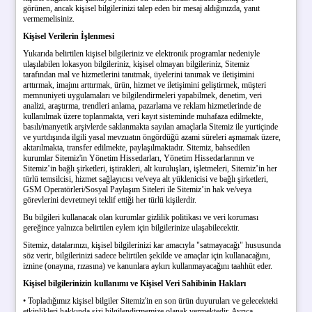
görünen, ancak kişisel bilgilerinizi talep eden bir mesaj aldığınızda, yanıt
vermemelisiniz.
Kişisel Verilerin İşlenmesi
Yukarıda belirtilen kişisel bilgileriniz ve elektronik programlar nedeniyle
ulaşılabilen lokasyon bilgileriniz, kişisel olmayan bilgileriniz, Sitemiz
tarafından mal ve hizmetlerini tanıtmak, üyelerini tanımak ve iletişimini
arttırmak, imajını arttırmak, ürün, hizmet ve iletişimini geliştirmek, müşteri
memnuniyeti uygulamaları ve bilgilendirmeleri yapabilmek, denetim, veri
analizi, araştırma, trendleri anlama, pazarlama ve reklam hizmetlerinde de
kullanılmak üzere toplanmakta, veri kayıt sisteminde muhafaza edilmekte,
basılı/manyetik arşivlerde saklanmakta sayılan amaçlarla Sitemiz ile yurtiçinde
ve yurtdışında ilgili yasal mevzuatın öngördüğü azami süreleri aşmamak üzere,
aktarılmakta, transfer edilmekte, paylaşılmaktadır. Sitemiz, bahsedilen
kurumlar Sitemiz'in Yönetim Hissedarları, Yönetim Hissedarlarının ve
Sitemiz’in bağlı şirketleri, iştirakleri, alt kuruluşları, işletmeleri, Sitemiz’in her
türlü temsilcisi, hizmet sağlayıcısı ve/veya alt yüklenicisi ve bağlı şirketleri,
GSM Operatörleri/Sosyal Paylaşım Siteleri ile Sitemiz’in hak ve/veya
görevlerini devretmeyi teklif ettiği her türlü kişilerdir.
Bu bilgileri kullanacak olan kurumlar gizlilik politikası ve veri koruması
gereğince yalnızca belirtilen eylem için bilgilerinize ulaşabilecektir.
Sitemiz, datalarınızı, kişisel bilgilerinizi kar amacıyla "satmayacağı" hususunda
söz verir, bilgilerinizi sadece belirtilen şekilde ve amaçlar için kullanacağını,
iznine (onayına, rızasına) ve kanunlara aykırı kullanmayacağını taahhüt eder.
Kişisel bilgilerinizin kullanımı ve Kişisel Veri Sahibinin Hakları
• Topladığımız kişisel bilgiler Sitemiz'in en son ürün duyuruları ve gelecekteki
etkinlikleri hakkında sizi bilgilendirmemize olanak vermektedir. Ayrıca,