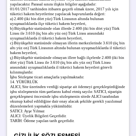
yapılacaktır. Parasal sınıra ilişkin bilgiler aşağıdadır:
01/01/2017 tarihinden itibaren geçerli olmak üzere, 2017 yılı için
tüketici hakem heyetlerine yapılacak başvurularda değeri:
a) 2.400 (iki bin dört yüz) Türk Lirasının altında bulunan
uyuşmazlıklarda ilçe tüketici hakem heyetleri,
b) Büyükşehir statüsünde olan illerde 2.400 (iki bin dört yüz) Türk
Lirası ile 3.610 (üç bin altı yüz on) Türk Lirası arasındaki
uyuşmazlıklarda il tüketici hakem heyetleri,
c) Büyükşehir statüsünde olmayan illerin merkezlerinde 3.610 (üç bin
altı yüz on) Türk Lirasının altında bulunan uyuşmazlıklarda il tüketici
hakem heyetleri,
ç) Büyükşehir statüsünde olmayan illere bağlı ilçelerde 2.400 (iki bin
dört yüz) Türk Lirası ile 3.610 (üç bin altı yüz on) Türk Lirası
arasındaki uyuşmazlıklarda il tüketici hakem heyetleri görevli
kılınmışlardır.
İşbu Sözleşme ticari amaçlarla yapılmaktadır.
14. YÜRÜRLÜK
ALICI, Site üzerinden verdiği siparişe ait ödemeyi gerçekleştirdiğinde
işbu sözleşmenin tüm şartlarını kabul etmiş sayılır. SATICI, siparişin
gerçekleşmesi öncesinde işbu sözleşmenin sitede ALICI tarafından
okunup kabul edildiğine dair onay alacak şekilde gerekli yazılımsal
düzenlemeleri yapmakla yükümlüdür.
SATICI: Ayşe Yılmaz
ALICI: Üyelik Bilgileri Geçerlidir.
TARİH: Ödeme yapılan tarih geçerlidir.
- GIZLILIK SÖZLEŞMESI