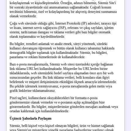
kolaylaştırmak ve kişiselleştirmektir. Örneğin, adınızı bilmemiz, Sitemiz Site'i
bir sonraki ziyaretinizde sizi anımsamamızı sağlamaktadır. Coğrafi konum
tercihinizi bilmemiz, özel ve kolaylaştırılmış bir alışveriş deneyimi sunmamıza
olanak vermektedir.
Çoğu web sitesinde olduğu gibi, İnternet Protokolü (IP) adresleri, tarayıcı tipi
ve lisanı, internet servis sağlayıcısı (ISP), referans ve çıkış sayfaları, işletim
sistemi, tarih/zaman damgası ve tıklama verileri gibi bazı bilgiler otomatik
olarak toplanmakta ve kaydedilmektedir.
Bu bilgiler, trendleri anlamak ve analiz etmek, siteyi yönetmek, sitedeki
kullanıcı davranışını öğrenmek ve bütün olarak kullanıcı tabanımız hakkında
demografik bilgiler toplamak için kullanılmaktadır. Sitemiz, bu bilgileri,
pazarlama ve reklam hizmetlerinde de kullanabilecektir.
Bazı e-posta mesajlarımızda, Sitemiz web sitesi üzerindeki içeriğe bağlanan
link tıklama URL'leri kullanılmaktadır. Müşteriler bu URL'lerden birine
tıkladıklarında, web sitemizdeki hedef sayfaya ulaşmadan önce ayrı bir web
sunucusundan geçerler. Bu link tıklama verileri, belli konulara olan ilgiyi
belirlemek ve müşteri iletişimimizin etkinliğini ölçmek amacıyla izlenmektedir.
Bu şekilde izlenmek istemiyorsanız, e-posta mesajlarında gelen metin veya
grafik linklerine tıklamamalısınız.
Pixel tag'leri, kullanıcıların okuyabilecekleri bir formatta e-posta
göndermemize olanak vermekte ve e-postanın açılıp açılmadığını bize
göstermektedir. Bu bilgiler, müşterilerimize gönderilen mesajları azaltmak veya
ortadan kaldırmak için kullanılabilmektedir.
Üçüncü Şahıslarla Paylaşım
Sitemiz, belli kişisel veya kişisel olmayan bilgileri, ürün ve hizmet sağlamak
veya Sitemiz'un müşterilere yönelik pazarlama faaliyetlerine yardımcı olmak