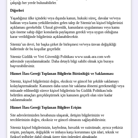
çalıştığı her yerde bulunabilirler.
Diğerleri
Yaşadığınız ülke içindeki veya dışında kanun, hukuki süreç, davalar ve/veya
halktan veya kamu yetkililerinden gelen talep ile Sitemiz'un kişisel bilgilerinizi
açıklaması gerekebilir. Ulusal güvenlik, kanunların uygulanması veya kamu
için öneme sahip diğer konularda paylaşımın gerekli veya uygun olduğuna
karar verildiğinde bilgileriniz açıklanabilecektir.
Sitemiz’un devri, bir başka şirket ile birleşmesi ve/veya ünvan değişikliği
hallerinde de bu koşullar geçerlidir.
Sitemiz Gizlilik ve Veri Güvenliği Politikası www.uzak-ara.com web
adresinde yayınlanmaktadır. Daha detaylı bilgi sahibi olmak için buraya
başvurabilirsiniz.
Hizmet İfası Gereği Toplanan Bilgilerin Bütünlüğü ve Saklanması
Sitemiz, kişisel bilgilerinizi doğru, eksiksiz ve güncel bir şekilde saklamayı
kolaylaştırmaktadır. Kanunen daha uzun bir saklama dönemi gerekmediği veya
müsaade edilmediği sürece kişisel bilgileriniz bu Gizlilik Politikası'nda
belirtilen amaçları gerçekleştirmek için kanunen geçerli olan süre kadar
saklanmaktadır.
Hizmet İfası Gereği Toplanan Bilgilere Erişim
Site adreslerimizden hesabınıza ulaşarak, iletişim bilgilerinizin ve
tercihlerinizin doğru, eksiksiz ve güncel olmasını sağlayabilirsiniz.
Sitemiz kişisel bilgilerinizin, kaybolma, hırsızlık ve suiistimale, ayrıca yetkisiz
erişim, paylaşım, değişiklik ve imhaya karşı korunması için idari, teknik ve
fiziksel tedbirler dahil olmak üzere tüm önlemleri almaktadır.