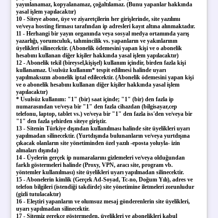
yayınlanamaz, kopyalanamaz, çoğaltılamaz. (Bunu yapanlar hakkında
yasal işlem yapılacaktır)
10 - Siteye abone, üye ve ziyaretçilerin her girişlerinde, site yazılımı
ve/veya hosting firması tarafından ip adresleri kayıt altına alınmaktadır.
11 - Herhangi bir yayın organında veya sosyal medya ortamında yarış
yazarlığı, yorumculuk, tahmincilik vs. yapanların ve yakınlarının
üyelikleri silinecektir. (Abonelik ödemesini yapan kişi ve o abonelik
hesabını kullanan diğer kişiler hakkında yasal işlem yapılacaktır)
12 - Abonelik tekil (bireysel,kişişel) kullanım içindir, birden fazla kişi
kullanamaz. Usulsüz kullanım* tespit edilmesi halinde uyarı
yapılmaksızın abonelik iptal edilecektir. (Abonelik ödemesini yapan kişi
ve o abonelik hesabını kullanan diğer kişiler hakkında yasal işlem
yapılacaktır)
* Usulsüz kullanım: "1" (bir) saat içinde; "1" (bir) den fazla ip
numarasından ve/veya bir "1" den fazla cihazdan (bilgisayar,cep
telefonu, laptop, tablet vs.) ve/veya
bir "1" den fazla
iss'den ve/veya
bir
"1" den fazla
şehirden siteye giriştir.
13 - Sitenin Türkiye dışından kullanılması halinde site üyelikleri uyarı
yapılmadan silinecektir. (Yurtdışında bulunanların ve/veya yurtdışına
çıkacak olanların site yönetiminden özel yazılı -eposta yoluyla- izin
almaları dışında)
14 - Üyelerin gerçek ip numaralarını gizlemeleri ve/veya olduğundan
farklı göstermeleri halinde (Proxy, VPN, aracı site, program vb.
yöntemler kullanılması) site üyelikleri uyarı yapılmadan silinecektir.
15 - Abonelerin kimlik (Gerçek Ad-Soyad, Tc-no, Doğum Yılı), adres ve
telefon bilgileri (istendiği takdirde) site yönetimine iletmeleri zorunludur
(gizli tutulacaktır)
16 - Eleştiri yapanların ve olumsuz mesaj gönderenlerin site üyelikleri,
uyarı yapılmadan silinecektir.
17 - Sitemiz gerekçe göstermeden, üyelikleri ve abonelikleri kabul