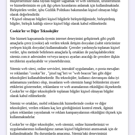
müşterilerimize daha faydalı bilgiler sağlamak ve web sitemizin, ürünlerimizin
ve hizmetlerimizin en çok ilgi çeken kısımlarını anlamak için kullanılmaktadır.
Birleştirilen veriler, işbu Gizlilik Politikası bakımından kişisel olmayan bilgi
olarak değerlendirilir.
• Kişisel olmayan bilgileri kişisel bilgilerle birleştirdiğimizde, birleştirilmiş
bilgiler, birleşik kaldığı sürece kişisel bilgi olarak kabul edilmektedir.
Cookie'ler ve Diğer Teknolojiler
Site hizmeti kapsamında üyenin internet deneyimini geliştirmek gibi çeşitli
amaçlarla çerez (cookie) adı verilen teknik iletişim dosyaları (sabit sürücünüze
yerleşen küçük dosyalar) kullanmaktadır. Çerezler yardımıyla toplanan kişisel
veriler, işbu metinde belirlenen amaçlarla İş ortakları ile paylaşılabilecektir.
sitemiz.com.tr adresinden ve/veya tarayıcı ayarları aracılığı ile çerezlere ilişkin
tercihlerini ayarlayabilir ve yönetebilirsiniz.
Sitemiz web sitesi, online servisleri, interaktif uygulamaları, e-posta mesajları
ve reklamları "cookie"ler , "pixel tag"leri ve "web beacon"ları gibi diğer
teknolojileri kullanabilmektedir. Bu teknolojiler, kullanıcı davranışını daha iyi
anlamamıza yardımcı olup, insanların web sitemizin hangi bölümlerini ziyaret
ettiklerini göstermekte, reklamların ve web aramalarının etkinliğini ölçmektedir.
Cookie'ler ve diğer teknolojilerle toplanan bilgiler kişisel olmayan bilgiler
olarak kabul edilmektedir.
Sitemiz ve ortakları, mobil reklamcılık hizmetlerinde cookie ve diğer
teknolojileri, verilen reklamı kaç kez gördüğünüzü kontrol etmek, ilginizi
çeken reklamları yayınlamak ve reklam kampanyalarının etkinliğini ölçmek için
kullanmaktadırlar.
Cookie'ler ve diğer teknolojiler, web sitemizi, online hizmetlerimizi ve
uygulamalarımızı kullandığınız zaman kişisel bilgilerinizi anımsamak için de
kullanılmaktadır. Bu durumlarda amacımız, Sitemiz'taki deneyiminizi