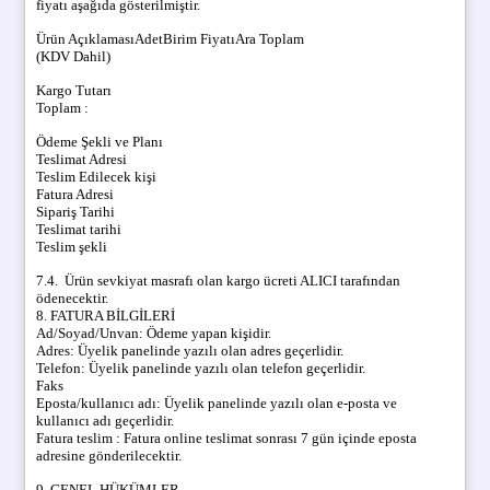
fiyatı aşağıda gösterilmiştir.
Ürün AçıklamasıAdetBirim FiyatıAra Toplam
(KDV Dahil)
Kargo Tutarı
Toplam :
Ödeme Şekli ve Planı
Teslimat Adresi
Teslim Edilecek kişi
Fatura Adresi
Sipariş Tarihi
Teslimat tarihi
Teslim şekli
7.4. Ürün sevkiyat masrafı olan kargo ücreti ALICI tarafından
ödenecektir.
8. FATURA BİLGİLERİ
Ad/Soyad/Unvan:
Ödeme yapan kişidir.
Adres:
Üyelik panelinde yazılı olan adres geçerlidir.
Telefon:
Üyelik panelinde yazılı olan telefon geçerlidir.
Faks
Eposta/kullanıcı adı:
Üyelik panelinde yazılı olan e-posta ve
kullanıcı adı geçerlidir.
Fatura teslim : Fatura online teslimat sonrası 7 gün içinde eposta
adresine gönderilecektir.
9. GENEL HÜKÜMLER