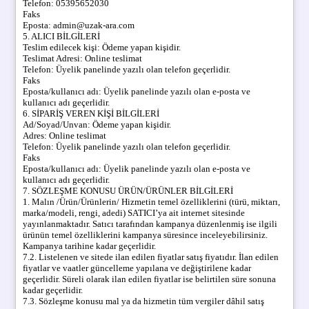
Telefon: 05395652030
Faks
Eposta: admin@uzak-ara.com
5. ALICI BİLGİLERİ
Teslim edilecek kişi: Ödeme yapan kişidir.
Teslimat Adresi: Online teslimat
Telefon: Üyelik panelinde yazılı olan telefon geçerlidir.
Faks
Eposta/kullanıcı adı:
Üyelik panelinde yazılı olan e-posta ve
kullanıcı adı geçerlidir.
6. SİPARİŞ VEREN KİŞİ BİLGİLERİ
Ad/Soyad/Unvan:
Ödeme yapan kişidir.
Adres:
Online teslimat
Telefon:
Üyelik panelinde yazılı olan telefon geçerlidir.
Faks
Eposta/kullanıcı adı:
Üyelik panelinde yazılı olan e-posta ve
kullanıcı adı geçerlidir.
7. SÖZLEŞME KONUSU ÜRÜN/ÜRÜNLER BİLGİLERİ
1. Malın /Ürün/Ürünlerin/ Hizmetin temel özelliklerini (türü, miktarı,
marka/modeli, rengi, adedi) SATICI’ya ait internet sitesinde
yayınlanmaktadır. Satıcı tarafından kampanya düzenlenmiş ise ilgili
ürünün temel özelliklerini kampanya süresince inceleyebilirsiniz.
Kampanya tarihine kadar geçerlidir.
7.2. Listelenen ve sitede ilan edilen fiyatlar satış fiyatıdır. İlan edilen
fiyatlar ve vaatler güncelleme yapılana ve değiştirilene kadar
geçerlidir. Süreli olarak ilan edilen fiyatlar ise belirtilen süre sonuna
kadar geçerlidir.
7.3. Sözleşme konusu mal ya da hizmetin tüm vergiler dâhil satış