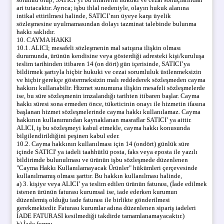
ari tutacaktır. Ayrıca; işbu ihlal nedeniyle, olayın hukuk alanına
intikal ettirilmesi halinde, SATICI’nın üyeye karşı üyelik
sözleşmesine uyulmamasından dolayı tazminat talebinde bulunma
hakkı saklıdır.
10. CAYMA HAKKI
10.1. ALICI; mesafeli sözleşmenin mal satışına ilişkin olması
durumunda, ürünün kendisine veya gösterdiği adresteki kişi/kuruluşa
teslim tarihinden itibaren 14 (on dört) gün içerisinde, SATICI’ya
bildirmek şartıyla hiçbir hukuki ve cezai sorumluluk üstlenmeksizin
ve hiçbir gerekçe göstermeksizin malı reddederek sözleşmeden cayma
hakkını kullanabilir. Hizmet sunumuna ilişkin mesafeli sözleşmelerde
ise, bu süre sözleşmenin imzalandığı tarihten itibaren başlar. Cayma
hakkı süresi sona ermeden önce, tüketicinin onayı ile hizmetin ifasına
başlanan hizmet sözleşmelerinde cayma hakkı kullanılamaz. Cayma
hakkının kullanımından kaynaklanan masraflar SATICI’ ya aittir.
ALICI, iş bu sözleşmeyi kabul etmekle, cayma hakkı konusunda
bilgilendirildiğini peşinen kabul eder.
10.2. Cayma hakkının kullanılması için 14 (ondört) günlük süre
içinde SATICI' ya iadeli taahhütlü posta, faks veya eposta ile yazılı
bildirimde bulunulması ve ürünün işbu sözleşmede düzenlenen
"Cayma Hakkı Kullanılamayacak Ürünler" hükümleri çerçevesinde
kullanılmamış olması şarttır. Bu hakkın kullanılması halinde,
a) 3. kişiye veya ALICI’ ya teslim edilen ürünün faturası, (İade edilmek
istenen ürünün faturası kurumsal ise, iade ederken kurumun
düzenlemiş olduğu iade faturası ile birlikte gönderilmesi
gerekmektedir. Faturası kurumlar adına düzenlenen sipariş iadeleri
İADE FATURASI kesilmediği takdirde tamamlanamayacaktır.)
b) İade formu,