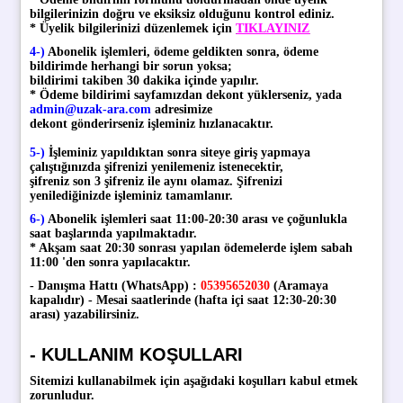
bilgilerinizin doğru ve eksiksiz olduğunu kontrol ediniz.
* Üyelik bilgilerinizi düzenlemek için
TIKLAYINIZ
4-)
Abonelik işlemleri, ödeme geldikten sonra, ödeme
bildirimde herhangi bir sorun yoksa;
bildirimi takiben 30 dakika içinde yapılır.
* Ödeme bildirimi sayfamızdan dekont yüklerseniz, yada
admin@uzak-ara.com
adresimize
dekont gönderirseniz işleminiz hızlanacaktır.
5-)
İşleminiz yapıldıktan sonra siteye giriş yapmaya
çalıştığınızda şifrenizi yenilemeniz istenecektir,
şifreniz son 3 şifreniz ile aynı olamaz. Şifrenizi
yenilediğinizde işleminiz tamamlanır.
6-)
Abonelik işlemleri saat 11:00-20:30 arası ve çoğunlukla
saat başlarında yapılmaktadır.
* Akşam saat 20:30 sonrası yapılan ödemelerde işlem sabah
11:00 'den sonra yapılacaktır.
- Danışma Hattı (WhatsApp) :
05395652030
(Aramaya
kapalıdır) - Mesai saatlerinde (hafta içi saat 12:30-20:30
arası) yazabilirsiniz.
- KULLANIM KOŞULLARI
Sitemizi kullanabilmek için aşağıdaki koşulları kabul etmek
zorunludur.