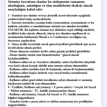
Sitemize üye/abone olanlar bu sözleşmenin tamamını
okuduğunu, anladığını ve tüm maddelerini eksiksiz olarak
onayladığını kabul eder.
1 - Standart üye olanlar ve/veya abonelik ücreti ödeyenler aşağıdaki
şartları kabul etmiş sayılacaklardır.
2 - İnternet üzerinden yasadışı bahis oynayanların, oynatanların ve bu
kişilerin yakınları ve tanıdıklarının sitemize üye olmaları kesinlikle
YASAKTIR. Bu kişilerin sitemize üye oldukları tespit edildiği takdirde,
üyelikleri kalıcı olarak silinecek, tekrar üye olmaları engellenecek ve
tarafımızdan haklarında Masak'a ve Cumhuriyet savcılığına suç
duyurusu yapılacaktır.
3 - Siteye üyelik ücretsizdir ancak güncel içerikleri görebilmek için ayrıca
ücretli abone olmak gerekir.
- Abone olmayan standart üyeler yalnız geçmiş içerikleri görebilirler.
- Abone olanlar sitenin tüm hizmetlerinden "güncel olarak"
faydalanabilirler.
- Kullanıcı adları en az 3 karakter olmalıdır, sadece harflerden oluşabilir
veya harf-rakam karışık olabilir ama tamamı rakam olmamalıdır.
- Kullanıcı adları mutlaka harf ile başlamalı, rakam ile başlamamalıdır.
- Kullanıcı adları başka sitelerde veya sosyal medya ortamlarında
kullanılmamalıdır.
- Kullanıcı adları genel ahlak kurallarına aykırı olmamalı ve tanınmış
kişi/kurum isimleri ile aynı olmamalıdır.
4 - Üyelikler; Kullanıcı adı (rumuz) + E-posta adresi + Gerçek Ad-Soyad
+ Telefon numarası + TC. kimlik numarasından oluşur.
- Kullanıcı adı (rumuz), Gerçek Ad-Soyad ve TC. kimlik numarası
bilgileri değiştirilemez.
- Standart üyeler e-posta adresi ve telefon numarasını üye profilinden
değiştirebilirler.