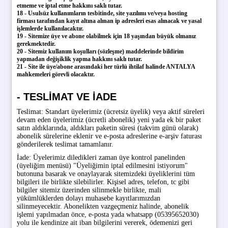
etmeme ve iptal etme hakkını saklı tutar.
18 - Usulsüz kullanımların tesbitinde, site yazılımı ve/veya hosting
firması tarafından kayıt altına alınan ip adresleri esas alınacak ve yasal
işlemlerde kullanılacaktır.
19 - Sitemize üye ve abone olabilmek için 18 yaşından büyük olmanız
gerekmektedir.
20 - Sitemiz kullanım koşulları (sözleşme) maddelerinde bildirim
yapmadan değişiklik yapma hakkını saklı tutar.
21 - Site ile üye/abone arasındaki her türlü ihtilaf halinde ANTALYA
mahkemeleri görevli olacaktır.
- TESLIMAT VE IADE
Teslimat:
Standart üyelerimiz (ücretsiz üyelik) veya aktif süreleri
devam eden üyelerimiz (ücretli abonelik) yeni yada ek bir paket
satın aldıklarında, aldıkları paketin süresi (takvim günü olarak)
abonelik sürelerine eklenir ve e-posta adreslerine e-arşiv faturası
gönderilerek teslimat tamamlanır.
İade:
Üyelerimiz diledikleri zaman üye kontrol panelinden
(üyeliğim menüsü) "Üyeliğimin iptal edilmesini istiyorum"
butonuna basarak ve onaylayarak sitemizdeki üyeliklerini tüm
bilgileri ile birlikte silebilirler. Kişisel adres, telefon, tc gibi
bilgiler sitemiz üzerinden silinmekle birlikte, mali
yükümlüklerden dolayı muhasebe kayıtlarımızdan
silinmeyecektir. Abonelikten vazgeçmeniz halinde, abonelik
işlemi yapılmadan önce, e-posta yada whatsapp (05395652030)
yolu ile kendinize ait iban bilgilerini vererek, ödemenizi geri