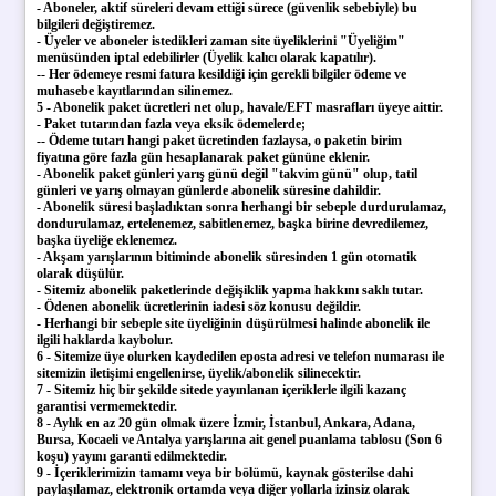
- Aboneler, aktif süreleri devam ettiği sürece (güvenlik sebebiyle) bu
bilgileri değiştiremez.
- Üyeler ve aboneler istedikleri zaman site üyeliklerini "Üyeliğim"
menüsünden iptal edebilirler (Üyelik kalıcı olarak kapatılır).
-- Her ödemeye resmi fatura kesildiği için gerekli bilgiler ödeme ve
muhasebe kayıtlarından silinemez.
5 - Abonelik paket ücretleri net olup, havale/EFT masrafları üyeye aittir.
- Paket tutarından fazla veya eksik ödemelerde;
-- Ödeme tutarı hangi paket ücretinden fazlaysa, o paketin birim
fiyatına göre fazla gün hesaplanarak paket gününe eklenir.
- Abonelik paket günleri yarış günü değil "takvim günü" olup, tatil
günleri ve yarış olmayan günlerde abonelik süresine dahildir.
- Abonelik süresi başladıktan sonra herhangi bir sebeple durdurulamaz,
dondurulamaz, ertelenemez, sabitlenemez, başka birine devredilemez,
başka üyeliğe eklenemez.
- Akşam yarışlarının bitiminde abonelik süresinden 1 gün otomatik
olarak düşülür.
- Sitemiz abonelik paketlerinde değişiklik yapma hakkını saklı tutar.
- Ödenen abonelik ücretlerinin iadesi söz konusu değildir.
- Herhangi bir sebeple site üyeliğinin düşürülmesi halinde abonelik ile
ilgili haklarda kaybolur.
6 - Sitemize üye olurken kaydedilen eposta adresi ve telefon numarası ile
sitemizin iletişimi engellenirse, üyelik/abonelik silinecektir.
7 - Sitemiz hiç bir şekilde sitede yayınlanan içeriklerle ilgili kazanç
garantisi vermemektedir.
8 - Aylık en az 20 gün olmak üzere İzmir, İstanbul, Ankara, Adana,
Bursa, Kocaeli ve Antalya yarışlarına ait genel puanlama tablosu (Son 6
koşu) yayını garanti edilmektedir.
9 - İçeriklerimizin tamamı veya bir bölümü, kaynak gösterilse dahi
paylaşılamaz, elektronik ortamda veya diğer yollarla izinsiz olarak