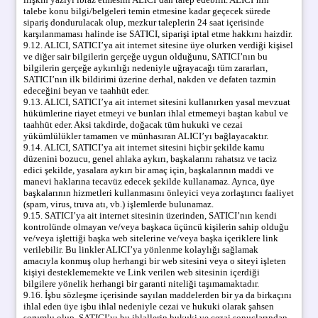
talebe konu bilgi/belgeleri temin etmesine kadar geçecek sürede
sipariş dondurulacak olup, mezkur taleplerin 24 saat içerisinde
karşılanmaması halinde ise SATICI, siparişi iptal etme hakkını haizdir.
9.12. ALICI, SATICI’ya ait internet sitesine üye olurken verdiği kişisel
ve diğer sair bilgilerin gerçeğe uygun olduğunu, SATICI’nın bu
bilgilerin gerçeğe aykırılığı nedeniyle uğrayacağı tüm zararları,
SATICI’nın ilk bildirimi üzerine derhal, nakden ve defaten tazmin
edeceğini beyan ve taahhüt eder.
9.13. ALICI, SATICI’ya ait internet sitesini kullanırken yasal mevzuat
hükümlerine riayet etmeyi ve bunları ihlal etmemeyi baştan kabul ve
taahhüt eder. Aksi takdirde, doğacak tüm hukuki ve cezai
yükümlülükler tamamen ve münhasıran ALICI’yı bağlayacaktır.
9.14. ALICI, SATICI’ya ait internet sitesini hiçbir şekilde kamu
düzenini bozucu, genel ahlaka aykırı, başkalarını rahatsız ve taciz
edici şekilde, yasalara aykırı bir amaç için, başkalarının maddi ve
manevi haklarına tecavüz edecek şekilde kullanamaz. Ayrıca, üye
başkalarının hizmetleri kullanmasını önleyici veya zorlaştırıcı faaliyet
(spam, virus, truva atı, vb.) işlemlerde bulunamaz.
9.15. SATICI’ya ait internet sitesinin üzerinden, SATICI’nın kendi
kontrolünde olmayan ve/veya başkaca üçüncü kişilerin sahip olduğu
ve/veya işlettiği başka web sitelerine ve/veya başka içeriklere link
verilebilir. Bu linkler ALICI’ya yönlenme kolaylığı sağlamak
amacıyla konmuş olup herhangi bir web sitesini veya o siteyi işleten
kişiyi desteklememekte ve Link verilen web sitesinin içerdiği
bilgilere yönelik herhangi bir garanti niteliği taşımamaktadır.
9.16. İşbu sözleşme içerisinde sayılan maddelerden bir ya da birkaçını
ihlal eden üye işbu ihlal nedeniyle cezai ve hukuki olarak şahsen
sorumlu olup, SATICI’yı bu ihlallerin hukuki ve cezai sonuçlarından