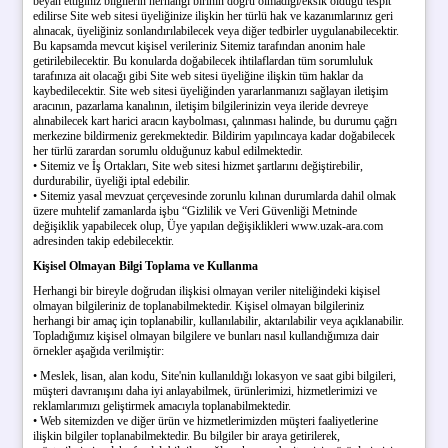
beyan ettiğiniz bilgilerin herhangi birinin doğru olmadığı/eksik olduğu tespit
edilirse Site web sitesi üyeliğinize ilişkin her türlü hak ve kazanımlarınız geri
alınacak, üyeliğiniz sonlandırılabilecek veya diğer tedbirler uygulanabilecektir.
Bu kapsamda mevcut kişisel verileriniz Sitemiz tarafından anonim hale
getirilebilecektir. Bu konularda doğabilecek ihtilaflardan tüm sorumluluk
tarafınıza ait olacağı gibi Site web sitesi üyeliğine ilişkin tüm haklar da
kaybedilecektir. Site web sitesi üyeliğinden yararlanmanızı sağlayan iletişim
aracının, pazarlama kanalının, iletişim bilgilerinizin veya ileride devreye
alınabilecek kart harici aracın kaybolması, çalınması halinde, bu durumu çağrı
merkezine bildirmeniz gerekmektedir. Bildirim yapılıncaya kadar doğabilecek
her türlü zarardan sorumlu olduğunuz kabul edilmektedir.
• Sitemiz ve İş Ortakları, Site web sitesi hizmet şartlarını değiştirebilir,
durdurabilir, üyeliği iptal edebilir.
• Sitemiz yasal mevzuat çerçevesinde zorunlu kılınan durumlarda dahil olmak
üzere muhtelif zamanlarda işbu “Gizlilik ve Veri Güvenliği Metninde
değişiklik yapabilecek olup, Üye yapılan değişiklikleri www.uzak-ara.com
adresinden takip edebilecektir.
Kişisel Olmayan Bilgi Toplama ve Kullanma
Herhangi bir bireyle doğrudan ilişkisi olmayan veriler niteliğindeki kişisel
olmayan bilgileriniz de toplanabilmektedir. Kişisel olmayan bilgileriniz
herhangi bir amaç için toplanabilir, kullanılabilir, aktarılabilir veya açıklanabilir.
Topladığımız kişisel olmayan bilgilere ve bunları nasıl kullandığımıza dair
örnekler aşağıda verilmiştir:
• Meslek, lisan, alan kodu, Site'nin kullanıldığı lokasyon ve saat gibi bilgileri,
müşteri davranışını daha iyi anlayabilmek, ürünlerimizi, hizmetlerimizi ve
reklamlarımızı geliştirmek amacıyla toplanabilmektedir.
• Web sitemizden ve diğer ürün ve hizmetlerimizden müşteri faaliyetlerine
ilişkin bilgiler toplanabilmektedir. Bu bilgiler bir araya getirilerek,