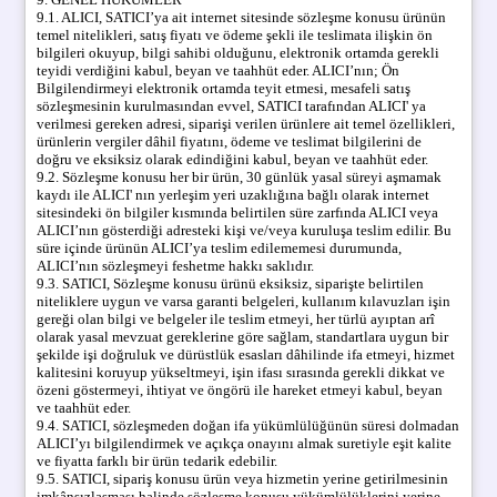
9.1. ALICI, SATICI’ya ait internet sitesinde sözleşme konusu ürünün
temel nitelikleri, satış fiyatı ve ödeme şekli ile teslimata ilişkin ön
bilgileri okuyup, bilgi sahibi olduğunu, elektronik ortamda gerekli
teyidi verdiğini kabul, beyan ve taahhüt eder. ALICI’nın; Ön
Bilgilendirmeyi elektronik ortamda teyit etmesi, mesafeli satış
sözleşmesinin kurulmasından evvel, SATICI tarafından ALICI' ya
verilmesi gereken adresi, siparişi verilen ürünlere ait temel özellikleri,
ürünlerin vergiler dâhil fiyatını, ödeme ve teslimat bilgilerini de
doğru ve eksiksiz olarak edindiğini kabul, beyan ve taahhüt eder.
9.2. Sözleşme konusu her bir ürün, 30 günlük yasal süreyi aşmamak
kaydı ile ALICI' nın yerleşim yeri uzaklığına bağlı olarak internet
sitesindeki ön bilgiler kısmında belirtilen süre zarfında ALICI veya
ALICI’nın gösterdiği adresteki kişi ve/veya kuruluşa teslim edilir. Bu
süre içinde ürünün ALICI’ya teslim edilememesi durumunda,
ALICI’nın sözleşmeyi feshetme hakkı saklıdır.
9.3. SATICI, Sözleşme konusu ürünü eksiksiz, siparişte belirtilen
niteliklere uygun ve varsa garanti belgeleri, kullanım kılavuzları işin
gereği olan bilgi ve belgeler ile teslim etmeyi, her türlü ayıptan arî
olarak yasal mevzuat gereklerine göre sağlam, standartlara uygun bir
şekilde işi doğruluk ve dürüstlük esasları dâhilinde ifa etmeyi, hizmet
kalitesini koruyup yükseltmeyi, işin ifası sırasında gerekli dikkat ve
özeni göstermeyi, ihtiyat ve öngörü ile hareket etmeyi kabul, beyan
ve taahhüt eder.
9.4. SATICI, sözleşmeden doğan ifa yükümlülüğünün süresi dolmadan
ALICI’yı bilgilendirmek ve açıkça onayını almak suretiyle eşit kalite
ve fiyatta farklı bir ürün tedarik edebilir.
9.5. SATICI, sipariş konusu ürün veya hizmetin yerine getirilmesinin
imkânsızlaşması halinde sözleşme konusu yükümlülüklerini yerine