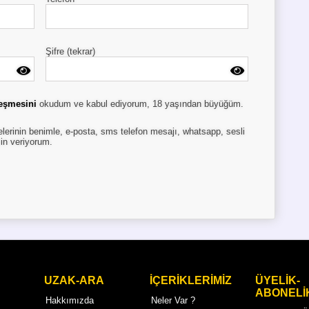
Şifre (tekrar)
leşmesini
okudum ve kabul ediyorum, 18 yaşından büyüğüm.
rinin benimle, e-posta, sms telefon mesajı, whatsapp, sesli
zin veriyorum.
UZAK-ARA
İÇERİKLERİMİZ
ÜYELİK-
ABONELİ
Hakkımızda
Neler Var ?