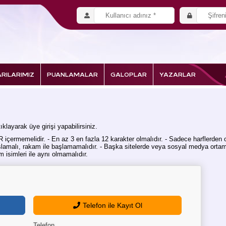
RILARIMIZ
PUANLAMALAR
GALOPLAR
YAZARLAR
klayarak üye girişi yapabilirsiniz.
rmemelidir. - En az 3 en fazla 12 karakter olmalıdır. - Sadece harflerden ol
lamalı, rakam ile başlamamalıdır. - Başka sitelerde veya sosyal medya ortaml
 isimleri ile aynı olmamalıdır.
Telefon ile Kayıt Ol
Telefon