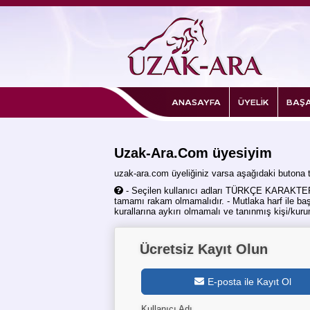
ANASAYFA
ÜYELİK
BAŞA
Uzak-Ara.Com üyesiyim
uzak-ara.com üyeliğiniz varsa aşağıdaki butona tı
- Seçilen kullanıcı adları TÜRKÇE KARAKTER içe
tamamı rakam olmamalıdır. - Mutlaka harf ile baş
kurallarına aykırı olmamalı ve tanınmış kişi/kurum
Ücretsiz Kayıt Olun
E-posta ile Kayıt Ol
Kullanıcı Adı