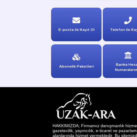
E-posta ile Kayıt Ol
Telefon ile Kay
Banka Hes
Abonelik Paketleri
Numaraları
HAKKIMIZDA; Firmamız danışmanlık hizmetl
gazetecilik, yayıncılık, e-ticaret ve pazarla
alanlarında hizmet vermektedir. Bu sitemizd