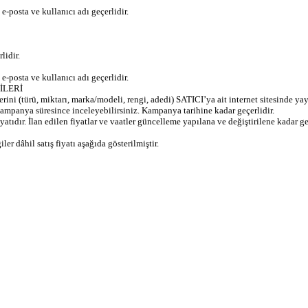
e-posta ve kullanıcı adı geçerlidir.
lidir.
e-posta ve kullanıcı adı geçerlidir.
İLERİ
rini (türü, miktarı, marka/modeli, rengi, adedi) SATICI’ya ait internet sitesinde y
kampanya süresince inceleyebilirsiniz. Kampanya tarihine kadar geçerlidir.
fiyatıdır. İlan edilen fiyatlar ve vaatler güncelleme yapılana ve değiştirilene kadar geç
r dâhil satış fiyatı aşağıda gösterilmiştir.