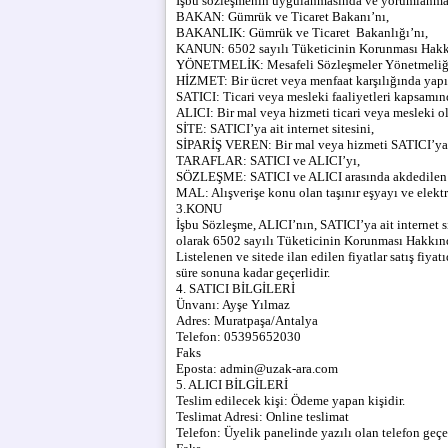
İşbu sözleşmenin uygulanmasında ve yorumlanmasınd
BAKAN: Gümrük ve Ticaret Bakanı’nı,
BAKANLIK: Gümrük ve Ticaret Bakanlığı’nı,
KANUN: 6502 sayılı Tüketicinin Korunması Hak
YÖNETMELİK: Mesafeli Sözleşmeler Yönetmeliği
HİZMET: Bir ücret veya menfaat karşılığında yapıl
SATICI: Ticari veya mesleki faaliyetleri kapsamın
ALICI: Bir mal veya hizmeti ticari veya mesleki o
SİTE: SATICI’ya ait internet sitesini,
SİPARİŞ VEREN: Bir mal veya hizmeti SATICI’ya ait
TARAFLAR: SATICI ve ALICI’yı,
SÖZLEŞME: SATICI ve ALICI arasında akdedilen 
MAL: Alışverişe konu olan taşınır eşyayı ve elektr
3.KONU
İşbu Sözleşme, ALICI’nın, SATICI’ya ait internet sit
olarak 6502 sayılı Tüketicinin Korunması Hakkınd
Listelenen ve sitede ilan edilen fiyatlar satış fiyat
süre sonuna kadar geçerlidir.
4. SATICI BİLGİLERİ
Ünvanı: Ayşe Yılmaz
Adres: Muratpaşa/Antalya
Telefon: 05395652030
Faks
Eposta: admin@uzak-ara.com
5. ALICI BİLGİLERİ
Teslim edilecek kişi: Ödeme yapan kişidir.
Teslimat Adresi: Online teslimat
Telefon: Üyelik panelinde yazılı olan telefon geçer