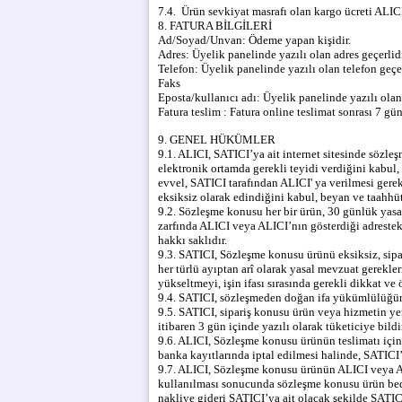
7.4. Ürün sevkiyat masrafı olan kargo ücreti ALICI
8. FATURA BİLGİLERİ
Ad/Soyad/Unvan:
Ödeme yapan kişidir.
Adres:
Üyelik panelinde yazılı olan adres geçerlidi
Telefon:
Üyelik panelinde yazılı olan telefon geçer
Faks
Eposta/kullanıcı adı:
Üyelik panelinde yazılı olan 
Fatura teslim : Fatura online teslimat sonrası 7 gü
9. GENEL HÜKÜMLER
9.1. ALICI, SATICI’ya ait internet sitesinde sözleş
elektronik ortamda gerekli teyidi verdiğini kabul
evvel, SATICI tarafından ALICI' ya verilmesi gereken
eksiksiz olarak edindiğini kabul, beyan ve taahhüt
9.2. Sözleşme konusu her bir ürün, 30 günlük yasal
zarfında ALICI veya ALICI’nın gösterdiği adreste
hakkı saklıdır.
9.3. SATICI, Sözleşme konusu ürünü eksiksiz, sipari
her türlü ayıptan arî olarak yasal mevzuat gerekler
yükseltmeyi, işin ifası sırasında gerekli dikkat ve
9.4. SATICI, sözleşmeden doğan ifa yükümlülüğünün 
9.5. SATICI, sipariş konusu ürün veya hizmetin y
itibaren 3 gün içinde yazılı olarak tüketiciye bil
9.6. ALICI, Sözleşme konusu ürünün teslimatı içi
banka kayıtlarında iptal edilmesi halinde, SATIC
9.7. ALICI, Sözleşme konusu ürünün ALICI veya ALI
kullanılması sonucunda sözleşme konusu ürün bed
nakliye gideri SATICI’ya ait olacak şekilde SATIC