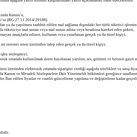
a aşağıda yazılı terimler karşılarındaki yazılı açıklamaları ifade edeceklerdir.
kında Kanun’u,
’ni (RG:27.11.2014/29188)
an ya da yapılması taahhüt edilen mal sağlama dışındaki her türlü tüketici işlemi
da tüketiciye mal sunan veya mal sunan adına veya hesabına hareket eden şirketi,
lmayan amaçlarla edinen, kullanan veya yararlanan gerçek ya da tüzel kişiyi,
 internet sitesi üzerinden talep eden gerçek ya da tüzel kişiyi,
işbu sözleşmeyi,
onik ortamda kullanılmak üzere hazırlanan yazılım, ses, görüntü ve benzeri gayri m
esi üzerinden elektronik ortamda siparişini verdiği aşağıda nitelikleri ve satış fiyatı
a Kanun ve Mesafeli Sözleşmelere Dair Yönetmelik hükümleri gereğince tarafların
ıdır. İlan edilen fiyatlar ve vaatler güncelleme yapılana ve değiştirilene kadar geçerlid
lidir.