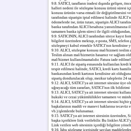
9.8. SATICI, tarafların iradesi dışında gelişen, ön
halleri nedeni ile sözleşme konusu ürünü süresi iç
konusu ürünün varsa emsali ile değiştirilmesini v
tarafından siparişin iptal edilmesi halinde ALICI’n
ödemelerde ise, ürün tutarı, siparişin ALICI tarafı
banka tarafından ALICI hesabına yansıtılmasına il
tamamen banka işlem süreci ile ilgili olduğundan,
9.9. SATICININ, ALICI tarafından siteye kayıt formu
bilgileri üzerinden mektup, e-posta, SMS, telefon 
sözleşmeyi kabul etmekle SATICI’nın kendisine yön
9.10. ALICI, sözleşme konusu mal/hizmeti teslim a
Teslim alınan mal/hizmetin hasarsız ve sağlam ol
mal/hizmet kullanılmamalıdır. Fatura iade edilmeli
9.11. ALICI ile sipariş esnasında kullanılan kredi
tespit edilmesi halinde, SATICI, kredi kartı hamilin
bankasından kredi kartının kendisine ait olduğuna
sipariş dondurulacak olup, mezkur taleplerin 24 sa
9.12. ALICI, SATICI’ya ait internet sitesine üye o
uğrayacağı tüm zararları, SATICI’nın ilk bildirimi
9.13. ALICI, SATICI’ya ait internet sitesini kull
hukuki ve cezai yükümlülükler tamamen ve münhas
9.14. ALICI, SATICI’ya ait internet sitesini hiçbir
başkalarının maddi ve manevi haklarına tecavüz ede
vb.) işlemlerde bulunamaz.
9.15. SATICI’ya ait internet sitesinin üzerinden,
başka içeriklere link verilebilir. Bu linkler ALI
Link verilen web sitesinin içerdiği bilgilere yönel
9.16. İşbu sözleşme içerisinde sayılan maddelerden