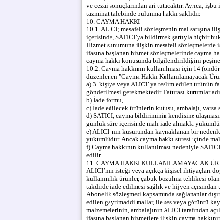
ve cezai sonuçlarından ari tutacaktır. Ayrıca; işb
tazminat talebinde bulunma hakkı saklıdır.
10. CAYMA HAKKI
10.1. ALICI; mesafeli sözleşmenin mal satışına ili
içerisinde, SATICI’ya bildirmek şartıyla hiçbir h
Hizmet sunumuna ilişkin mesafeli sözleşmelerde is
ifasına başlanan hizmet sözleşmelerinde cayma ha
cayma hakkı konusunda bilgilendirildiğini peşine
10.2. Cayma hakkının kullanılması için 14 (ondört
düzenlenen "Cayma Hakkı Kullanılamayacak Ürünle
a) 3. kişiye veya ALICI’ ya teslim edilen ürünün f
gönderilmesi gerekmektedir. Faturası kurumlar a
b) İade formu,
c) İade edilecek ürünlerin kutusu, ambalajı, varsa s
d) SATICI, cayma bildiriminin kendisine ulaşmasın
günlük süre içerisinde malı iade almakla yükümlü
e) ALICI’ nın kusurundan kaynaklanan bir nedenle
yükümlüdür. Ancak cayma hakkı süresi içinde mal
f) Cayma hakkının kullanılması nedeniyle SATICI 
edilir.
11. CAYMA HAKKI KULLANILAMAYACAK Ü
ALICI’nın isteği veya açıkça kişisel ihtiyaçları d
kullanımlık ürünler, çabuk bozulma tehlikesi olan
takdirde iade edilmesi sağlık ve hijyen açısından
Abonelik sözleşmesi kapsamında sağlananlar dışında
edilen gayrimaddi mallar, ile ses veya görüntü kayı
malzemelerinin, ambalajının ALICI tarafından açı
ifasına başlanan hizmetlere ilişkin cayma hakkın