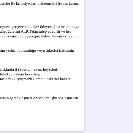
tler ile kırtasiye sarf malzemeleri (toner, kartuş,
zleşmesi çerçevesinde faiz ödeyeceğini ve bankaya
âlet ücretini ALICI’dan talep edebilir ve her
 ve ziyanını ödeyeceğini kabul, beyan ve taahhüt
leşim yerinin bulunduğu veya tüketici işleminin
zlıklarda il tüketici hakem heyetleri,
tüketici hakem heyetleri,
 arasındaki uyuşmazlıklarda il tüketici hakem
iparişin gerçekleşmesi öncesinde işbu sözleşmenin