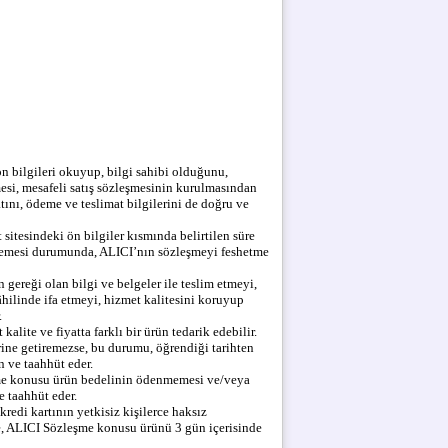
 ön bilgileri okuyup, bilgi sahibi olduğunu,
mesi, mesafeli satış sözleşmesinin kurulmasından
atını, ödeme ve teslimat bilgilerini de doğru ve
sitesindeki ön bilgiler kısmında belirtilen süre
lememesi durumunda, ALICI’nın sözleşmeyi feshetme
 gereği olan bilgi ve belgeler ile teslim etmeyi,
âhilinde ifa etmeyi, hizmet kalitesini koruyup
.
ite ve fiyatta farklı bir ürün tedarik edebilir.
ine getiremezse, bu durumu, öğrendiği tarihten
n ve taahhüt eder.
eşme konusu ürün bedelinin ödenmemesi ve/veya
 taahhüt eder.
edi kartının yetkisiz kişilerce haksız
e, ALICI Sözleşme konusu ürünü 3 gün içerisinde