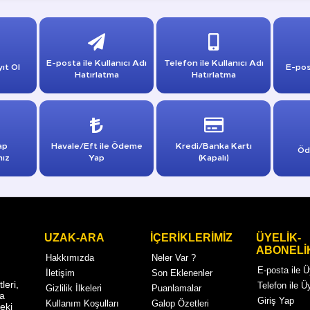
E-posta ile Kullanıcı Adı
Telefon ile Kullanıcı Adı
ıt Ol
E-pos
Hatırlatma
Hatırlatma
ap
Havale/Eft ile Ödeme
Kredi/Banka Kartı
Öd
mız
Yap
(Kapalı)
UZAK-ARA
İÇERİKLERİMİZ
ÜYELİK-
ABONELİ
Hakkımızda
Neler Var ?
E-posta ile 
İletişim
Son Eklenenler
eri,
Telefon ile Ü
Gizlilik İlkeleri
Puanlamalar
ma
Giriş Yap
Kullanım Koşulları
Galop Özetleri
eki