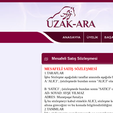
ANASAYFA
ÜYELİK
BAŞA
Mesafeli Satış Sözleşmesi
MESAFELİ SATIŞ SÖZLEŞMESİ
1.TARAFLAR
İşbu Sözleşme aşağıdaki taraflar arasında aşağıda 
A.‘ALICI’ ; (sözleşmede bundan sonra "ALICI" olar
B.‘SATICI’ ; (sözleşmede bundan sonra "SATICI" ol
AD- SOYAD: AYŞE YILMAZ
ADRES: Muratpaşa/Antalya
İş bu sözleşmeyi kabul etmekle ALICI, sözleşme ko
altına gireceğini ve bu konuda bilgilendirildiğini
2.TANIMLAR