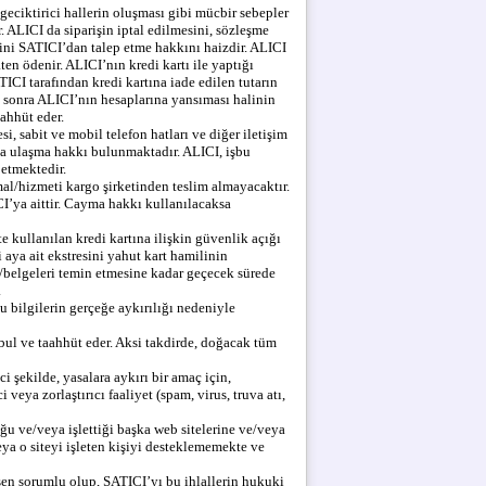
geciktirici hallerin oluşması gibi mücbir sebepler
 ALICI da siparişin iptal edilmesini, sözleşme
ini SATICI’dan talep etme hakkını haizdir. ALICI
en ödenir. ALICI’nın kredi kartı ile yaptığı
TICI tarafından kredi kartına iade edilen tutarın
n sonra ALICI’nın hesaplarına yansıması halinin
ahhüt eder.
, sabit ve mobil telefon hatları ve diğer iletişim
’ya ulaşma hakkı bulunmaktadır. ALICI, işbu
 etmektedir.
al/hizmeti kargo şirketinden teslim almayacaktır.
I’ya aittir. Cayma hakkı kullanılacaksa
e kullanılan kredi kartına ilişkin güvenlik açığı
i aya ait ekstresini yahut kart hamilinin
i/belgeleri temin etmesine kadar geçecek sürede
.
u bilgilerin gerçeğe aykırılığı nedeniyle
bul ve taahhüt eder. Aksi takdirde, doğacak tüm
i şekilde, yasalara aykırı bir amaç için,
ya zorlaştırıcı faaliyet (spam, virus, truva atı,
u ve/veya işlettiği başka web sitelerine ve/veya
ya o siteyi işleten kişiyi desteklememekte ve
hsen sorumlu olup, SATICI’yı bu ihlallerin hukuki