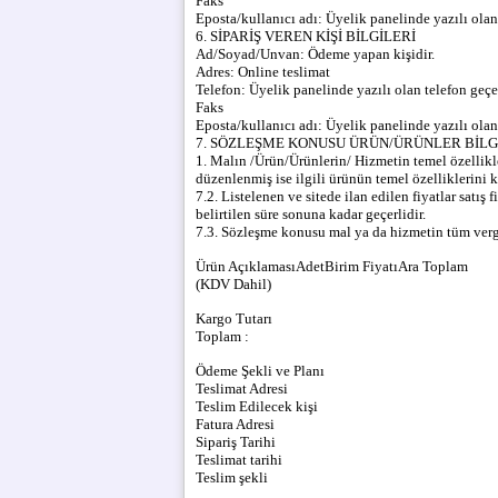
Faks
Eposta/kullanıcı adı:
Üyelik panelinde yazılı olan 
6. SİPARİŞ VEREN KİŞİ BİLGİLERİ
Ad/Soyad/Unvan:
Ödeme yapan kişidir.
Adres:
Online teslimat
Telefon:
Üyelik panelinde yazılı olan telefon geçer
Faks
Eposta/kullanıcı adı:
Üyelik panelinde yazılı olan 
7. SÖZLEŞME KONUSU ÜRÜN/ÜRÜNLER BİLG
1. Malın /Ürün/Ürünlerin/ Hizmetin temel özellikle
düzenlenmiş ise ilgili ürünün temel özelliklerini 
7.2. Listelenen ve sitede ilan edilen fiyatlar satış 
belirtilen süre sonuna kadar geçerlidir.
7.3. Sözleşme konusu mal ya da hizmetin tüm vergile
Ürün AçıklamasıAdetBirim FiyatıAra Toplam
(KDV Dahil)
Kargo Tutarı
Toplam :
Ödeme Şekli ve Planı
Teslimat Adresi
Teslim Edilecek kişi
Fatura Adresi
Sipariş Tarihi
Teslimat tarihi
Teslim şekli