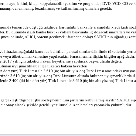
eri, mayo, bikini, kitap, kopyalanabilir yazılım ve programlar, DVD, VCD, CD ve kase
açılmamış, denenmemiş, bozulmamış ve kullanılmamış olmaları gerekir.
durumda temerrüde düştüğü takdirde, kart sahibi banka ile arasındaki kredi kartı sö
er. Bu durumda ilgili banka hukuki yollara başvurabilir; doğacak masrafları ve vek
mesi halinde, ALICI, borcun gecikmeli ifasından dolayı SATICI’nın uğradığı zarar
itirazlar, aşağıdaki kanunda belirtilen parasal sınırlar dâhilinde tüketicinin yer
 veya tüketici mahkemesine yapılacaktır. Parasal sınıra ilişkin bilgiler aşağıdadır:
e, 2017 yılı için tüketici hakem heyetlerine yapılacak başvurularda değeri:
 bulunan uyuşmazlıklarda ilçe tüketici hakem heyetleri,
n dört yüz) Türk Lirası ile 3.610 (üç bin altı yüz on) Türk Lirası arasındaki uyuşma
rinde 3.610 (üç bin altı yüz on) Türk Lirasının altında bulunan uyuşmazlıklarda il 
erde 2.400 (iki bin dört yüz) Türk Lirası ile 3.610 (üç bin altı yüz on) Türk Lirası
 gerçekleştirdiğinde işbu sözleşmenin tüm şartlarını kabul etmiş sayılır. SATICI, s
dair onay alacak şekilde gerekli yazılımsal düzenlemeleri yapmakla yükümlüdür.