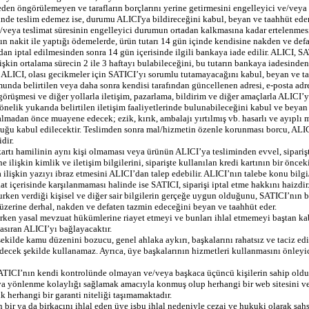
ceden öngörülemeyen ve tarafların borçlarını yerine getirmesini engelleyici ve/veya 
inde teslim edemez ise, durumu ALICI'ya bildireceğini kabul, beyan ve taahhüt eder.
e/veya teslimat süresinin engelleyici durumun ortadan kalkmasına kadar ertelenmes
ın nakit ile yaptığı ödemelerde, ürün tutarı 14 gün içinde kendisine nakden ve defat
ndan iptal edilmesinden sonra 14 gün içerisinde ilgili bankaya iade edilir. ALICI, SA
işkin ortalama sürecin 2 ile 3 haftayı bulabileceğini, bu tutarın bankaya iadesinde
 ALICI, olası gecikmeler için SATICI’yı sorumlu tutamayacağını kabul, beyan ve ta
nda belirtilen veya daha sonra kendisi tarafından güncellenen adresi, e-posta adresi
görüşmesi ve diğer yollarla iletişim, pazarlama, bildirim ve diğer amaçlarla ALICI
elik yukarıda belirtilen iletişim faaliyetlerinde bulunabileceğini kabul ve beyan
lmadan önce muayene edecek; ezik, kırık, ambalajı yırtılmış vb. hasarlı ve ayıplı m
duğu kabul edilecektir. Teslimden sonra mal/hizmetin özenle korunması borcu, ALIC
dir.
 kartı hamilinin aynı kişi olmaması veya ürünün ALICI’ya tesliminden evvel, siparişt
e ilişkin kimlik ve iletişim bilgilerini, siparişte kullanılan kredi kartının bir öncek
 ilişkin yazıyı ibraz etmesini ALICI’dan talep edebilir. ALICI’nın talebe konu bilg
at içerisinde karşılanmaması halinde ise SATICI, siparişi iptal etme hakkını haizdir
lurken verdiği kişisel ve diğer sair bilgilerin gerçeğe uygun olduğunu, SATICI’nın b
 üzerine derhal, nakden ve defaten tazmin edeceğini beyan ve taahhüt eder.
anırken yasal mevzuat hükümlerine riayet etmeyi ve bunları ihlal etmemeyi baştan ka
ıran ALICI’yı bağlayacaktır.
 şekilde kamu düzenini bozucu, genel ahlaka aykırı, başkalarını rahatsız ve taciz edic
cek şekilde kullanamaz. Ayrıca, üye başkalarının hizmetleri kullanmasını önleyici ve
 SATICI’nın kendi kontrolünde olmayan ve/veya başkaca üçüncü kişilerin sahip olduğ
CI’ya yönlenme kolaylığı sağlamak amacıyla konmuş olup herhangi bir web sitesini ve
ik herhangi bir garanti niteliği taşımamaktadır.
 bir ya da birkaçını ihlal eden üye işbu ihlal nedeniyle cezai ve hukuki olarak şa