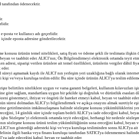
 tarafından ödenecektir.
r.
lidir.
e-posta ve kullanıcı adı geçerlidir.
n içinde eposta adresine gönderilecektir.
me konusu ürünün temel nitelikleri, satış fiyatı ve ödeme şekli ile teslimata ilişkin
, beyan ve taahhüt eder. ALICI’nın; Ön Bilgilendirmeyi elektronik ortamda teyit et
 adresi, siparişi verilen ürünlere ait temel özellikleri, ürünlerin vergiler dâhil fiy
 eder.
 süreyi aşmamak kaydı ile ALICI' nın yerleşim yeri uzaklığına bağlı olarak internet 
ki kişi ve/veya kuruluşa teslim edilir. Bu süre içinde ürünün ALICI’ya teslim edi
şte belirtilen niteliklere uygun ve varsa garanti belgeleri, kullanım kılavuzları işin
ine göre sağlam, standartlara uygun bir şekilde işi doğruluk ve dürüstlük esasları d
 özeni göstermeyi, ihtiyat ve öngörü ile hareket etmeyi kabul, beyan ve taahhüt eder
süresi dolmadan ALICI’yı bilgilendirmek ve açıkça onayını almak suretiyle eşit kal
erine getirilmesinin imkânsızlaşması halinde sözleşme konusu yükümlülüklerini yer
direceğini, 14 günlük süre içinde toplam bedeli ALICI’ya iade edeceğini kabul, beya
n işbu Sözleşme’yi elektronik ortamda teyit edeceğini, herhangi bir nedenle sözl
I’nın sözleşme konusu ürünü teslim yükümlülüğünün sona ereceğini kabul, beyan ve
CI’nın gösterdiği adresteki kişi ve/veya kuruluşa tesliminden sonra ALICI'ya ait kr
elinin ilgili banka veya finans kuruluşu tarafından SATICI'ya ödenmemesi halind
I’ya iade edeceğini kabul, beyan ve taahhüt eder.