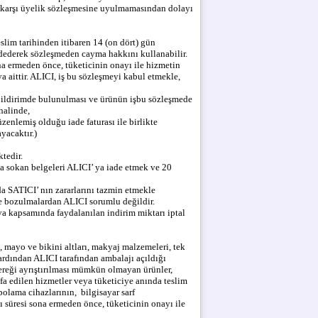
eye karşı üyelik sözleşmesine uyulmamasından dolayı
slim tarihinden itibaren 14 (on dört) gün
ddederek sözleşmeden cayma hakkını kullanabilir.
na ermeden önce, tüketicinin onayı ile hizmetin
aittir. ALICI, iş bu sözleşmeyi kabul etmekle,
ı bildirimde bulunulması ve ürünün işbu sözleşmede
halinde,
zenlemiş olduğu iade faturası ile birlikte
yacaktır.)
ktedir.
na sokan belgeleri ALICI’ ya iade etmek ve 20
a SATICI’ nın zararlarını tazmin etmekle
e bozulmalardan ALICI sorumlu değildir.
a kapsamında faydalanılan indirim miktarı iptal
, mayo ve bikini altları, makyaj malzemeleri, tek
ardından ALICI tarafından ambalajı açıldığı
gereği ayrıştırılması mümkün olmayan ürünler,
fa edilen hizmetler veya tüketiciye anında teslim
polama cihazlarının, bilgisayar sarf
süresi sona ermeden önce, tüketicinin onayı ile