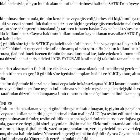
u ihlal nedeniyle, olayın hukuk alanına intikal ettirilmesi halinde, SATICI’nın üy
şkin olması durumunda, ürünün kendisine veya gösterdiği adresteki kişi/kuruluşa te
ukuki ve cezai sorumluluk üstlenmeksizin ve hiçbir gerekçe göstermeksizin malı re
e, bu süre sözleşmenin imzalandığı tarihten itibaren başlar. Cayma hakkı süresi so
kkı kullanılamaz. Cayma hakkının kullanımından kaynaklanan masraflar SATICI’ ya 
n kabul eder.
) günlük süre içinde SATICI' ya iadeli taahhütlü posta, faks veya eposta ile yazıl
r" hükümleri çerçevesinde kullanılmamış olması şarttır. Bu hakkın kullanılması 
aturası, (İade edilmek istenen ürünün faturası kurumsal ise, iade ederken kurumun dü
dına düzenlenen sipariş iadeleri İADE FATURASI kesilmediği takdirde tamamlanama
tandart aksesuarları ile birlikte eksiksiz ve hasarsız olarak teslim edilmesi gerekme
dan itibaren en geç 10 günlük süre içerisinde toplam bedeli ve ALICI’yı borç altı
dür.
 malın değerinde bir azalma olursa veya iade imkânsızlaşırsa ALICI kusuru oranınd
ın veya ürünün usulüne uygun kullanılması sebebiyle meydana gelen değişiklik v
tarafından düzenlenen kampanya limit tutarının altına düşülmesi halinde kampany
RÜNLER
oğrultusunda hazırlanan ve geri gönderilmeye müsait olmayan, iç giyim alt parçaları
 veya son kullanma tarihi geçme ihtimali olan mallar, ALICI’ya teslim edilmesinin 
 uygun olmayan ürünler, teslim edildikten sonra başka ürünlerle karışan ve doğası 
, gazete ve dergi gibi süreli yayınlara ilişkin mallar, Elektronik ortamda anında i
tlarının, kitap, dijital içerik, yazılım programlarının, veri kaydedebilme ve veri de
lmış olması halinde iadesi Yönetmelik gereği mümkün değildir. Ayrıca Cayma hakkı 
ın kullanılması da Yönetmelik gereği mümkün değildir.