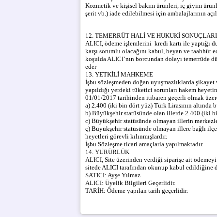
Kozmetik ve kişisel bakım ürünleri, iç giyim ürünl
şerit vb.) iade edilebilmesi için ambalajlarının 
12. TEMERRÜT HALİ VE HUKUKİ SONUÇLARI
ALICI, ödeme işlemlerini kredi kartı ile yaptığı 
karşı sorumlu olacağını kabul, beyan ve taahhüt ed
koşulda ALICI’nın borcundan dolayı temerrüde düş
eder
13. YETKİLİ MAHKEME
İşbu sözleşmeden doğan uyuşmazlıklarda şikayet ve 
yapıldığı yerdeki tüketici sorunları hakem heyetine
01/01/2017 tarihinden itibaren geçerli olmak üzer
a) 2.400 (iki bin dört yüz) Türk Lirasının altında
b) Büyükşehir statüsünde olan illerde 2.400 (iki bi
c) Büyükşehir statüsünde olmayan illerin merkezle
ç) Büyükşehir statüsünde olmayan illere bağlı ilçel
heyetleri görevli kılınmışlardır.
İşbu Sözleşme ticari amaçlarla yapılmaktadır.
14. YÜRÜRLÜK
ALICI, Site üzerinden verdiği siparişe ait ödemeyi
sitede ALICI tarafından okunup kabul edildiğine 
SATICI: Ayşe Yılmaz
ALICI: Üyelik Bilgileri Geçerlidir.
TARİH: Ödeme yapılan tarih geçerlidir.