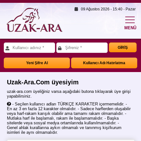
09 Ağustos 2026 - 15:40 - Pazar
MENÜ
GİRİŞ
Yeni Şifre Al
Kullanıcı Adı Hatırlatma
Uzak-Ara.Com üyesiyim
uzak-ara.com üyeliğiniz varsa aşağıdaki butona tıklayarak üye girişi
yapabilirsiniz.
- Seçilen kullanıcı adları TÜRKÇE KARAKTER içermemelidir. -
En az 3 en fazla 12 karakter olmalıdır. - Sadece harflerden oluşabilir
veya harf-rakam karışık olabilir ama tamamı rakam olmamalıdır. -
Mutlaka harf ile başlamalı, rakam ile başlamamalıdır. - Başka
sitelerde veya sosyal medya ortamlarında kullanılmamalıdır. -
Genel ahlak kurallarına aykırı olmamalı ve tanınmış kişi/kurum
isimleri ile aynı olmamalıdır.