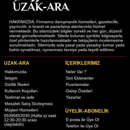
HAKKIMIZDA; Firmamız danışmanlık hizmetleri, gazetecilik,
yayıncılık, e-ticaret ve pazarlama alanlarında hizmet
vermektedir. Bu sitemizdeki bilgiler sürekli ve her gün, düzenli
olarak güncellenmektedir. Sitede bulunan içerikler bilgisayarla,
özel yöntemlerle hazırlanmaktadır ve takipçilerin incelemesine
sunulmaktadır. Sitemizde asla yasal yada yasadışı kumar yada
bahis oynatılmaz, oynanması tavsiye yada teşvik edilmez.
UZAK-ARA
İÇERİKLERİMİZ
Hakkımızda
Neler Var ?
İletişim
Son Eklenenler
Gizlilik İlkeleri
Puanlamalar
Kullanım Koşulları
Galop Özetleri
Teslimat ve iade
Yazarlar
Mesafeli Satış Sözleşmesi
Müşteri Hizmetleri:
ÜYELİK-ABONELİK
05395652030 (Hafta içi saat
E-posta ile Üye Ol
12:30-20:30 arası
ulaşılabilir)
Telefon ile Üye Ol