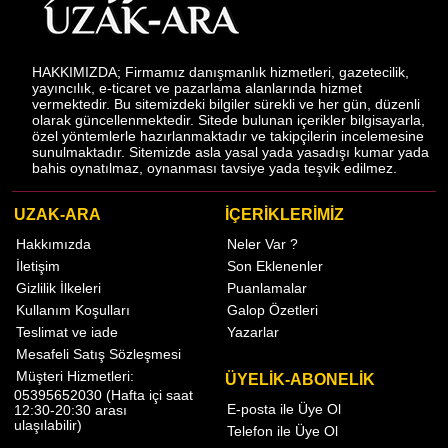
HAKKIMIZDA; Firmamız danışmanlık hizmetleri, gazetecilik,
yayıncılık, e-ticaret ve pazarlama alanlarında hizmet
vermektedir. Bu sitemizdeki bilgiler sürekli ve her gün, düzenli
olarak güncellenmektedir. Sitede bulunan içerikler bilgisayarla,
özel yöntemlerle hazırlanmaktadır ve takipçilerin incelemesine
sunulmaktadır. Sitemizde asla yasal yada yasadışı kumar yada
bahis oynatılmaz, oynanması tavsiye yada teşvik edilmez.
UZAK-ARA
İÇERİKLERİMİZ
Hakkımızda
Neler Var ?
İletişim
Son Eklenenler
Gizlilik İlkeleri
Puanlamalar
Kullanım Koşulları
Galop Özetleri
Teslimat ve iade
Yazarlar
Mesafeli Satış Sözleşmesi
Müşteri Hizmetleri:
ÜYELİK-ABONELİK
05395652030 (Hafta içi saat
E-posta ile Üye Ol
12:30-20:30 arası
ulaşılabilir)
Telefon ile Üye Ol