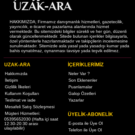
HAKKIMIZDA; Firmamız danışmanlık hizmetleri, gazetecilik,
yayıncılık, e-ticaret ve pazarlama alanlarında hizmet
vermektedir. Bu sitemizdeki bilgiler sürekli ve her gün, düzenli
olarak güncellenmektedir. Sitede bulunan içerikler bilgisayarla,
özel yöntemlerle hazırlanmaktadır ve takipçilerin incelemesine
sunulmaktadır. Sitemizde asla yasal yada yasadışı kumar yada
bahis oynatılmaz, oynanması tavsiye yada teşvik edilmez.
UZAK-ARA
İÇERİKLERİMİZ
Hakkımızda
Neler Var ?
İletişim
Son Eklenenler
Gizlilik İlkeleri
Puanlamalar
Kullanım Koşulları
Galop Özetleri
Teslimat ve iade
Yazarlar
Mesafeli Satış Sözleşmesi
Müşteri Hizmetleri:
ÜYELİK-ABONELİK
05395652030 (Hafta içi saat
E-posta ile Üye Ol
12:30-20:30 arası
ulaşılabilir)
Telefon ile Üye Ol