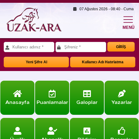
07 Ağustos 2026 - 08:40 - Cuma
MENÜ
GİRİŞ
Yeni Şifre Al
Kullanıcı Adı Hatırlatma
Anasayfa
Puanlamalar
Galoplar
Yazarlar
Üyelik
Abonelik
Bildirim
Başarılar