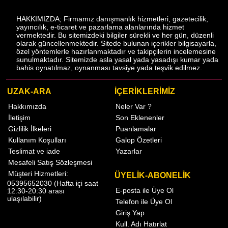
HAKKIMIZDA; Firmamız danışmanlık hizmetleri, gazetecilik,
yayıncılık, e-ticaret ve pazarlama alanlarında hizmet
vermektedir. Bu sitemizdeki bilgiler sürekli ve her gün, düzenli
olarak güncellenmektedir. Sitede bulunan içerikler bilgisayarla,
özel yöntemlerle hazırlanmaktadır ve takipçilerin incelemesine
sunulmaktadır. Sitemizde asla yasal yada yasadışı kumar yada
bahis oynatılmaz, oynanması tavsiye yada teşvik edilmez.
UZAK-ARA
İÇERİKLERİMİZ
Hakkımızda
Neler Var ?
İletişim
Son Eklenenler
Gizlilik İlkeleri
Puanlamalar
Kullanım Koşulları
Galop Özetleri
Teslimat ve iade
Yazarlar
Mesafeli Satış Sözleşmesi
Müşteri Hizmetleri:
ÜYELİK-ABONELİK
05395652030 (Hafta içi saat
E-posta ile Üye Ol
12:30-20:30 arası
ulaşılabilir)
Telefon ile Üye Ol
Giriş Yap
Kull. Adı Hatırlat