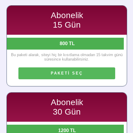
Abonelik
15 Gün
800 TL
Bu paketi alarak, siteyi hiç bir kısıtlama olmadan 15 takvim günü
süresince kullanabilirsiniz.
PAKETİ SEÇ
Abonelik
30 Gün
1200 TL