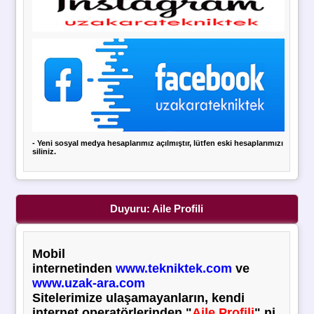
- Yeni sosyal medya hesaplarımız açılmıştır, lütfen eski hesaplarımızı
siliniz.
Duyuru: Aile Profili
Mobil
internetinden
www.tekniktek.com
ve
www.uzak-ara.com
Sitelerimize ulaşamayanların,
kendi
internet operatörlerinden "
Aile Profili
" ni