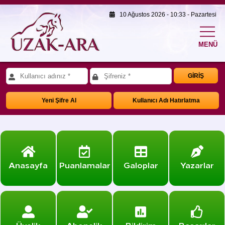
10 Ağustos 2026 - 10:33 - Pazartesi
MENÜ
GİRİŞ
Yeni Şifre Al
Kullanıcı Adı Hatırlatma
Anasayfa
Puanlamalar
Galoplar
Yazarlar
Üyelik
Abonelik
Bildirim
Başarılar