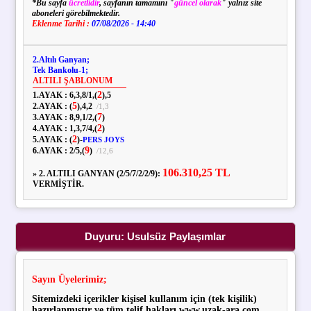
*Bu sayfa
ücretlidir
, sayfanın tamamını "
güncel olarak
" yalnız site
aboneleri görebilmektedir.
Eklenme Tarihi :
07/08/2026 - 14:40
2.Altılı Ganyan;
Tek Bankolu-1;
ALTILI ŞABLONUM
2
1.AYAK :
6,
3,
8
/
1,
(
),
5
5
2.AYAK :
(
),
4,
2
/
1,
3
7
3.AYAK :
8,
9,
1
/
2,
(
)
2
4.AYAK :
1,
3,
7
/
4,
(
)
2
5.AYAK :
(
)
-
PERS JOYS
9
6.AYAK :
2
/
5,
(
)
/
12,
6
106.310,25 TL
»
2. ALTILI GANYAN (2/5/7/2/2/9):
VERMİŞTİR.
Duyuru: Usulsüz Paylaşımlar
Sayın Üyelerimiz;
Sitemizdeki içerikler kişisel kullanım için (tek kişilik)
hazırlanmıştır ve tüm telif hakları www.uzak-ara.com