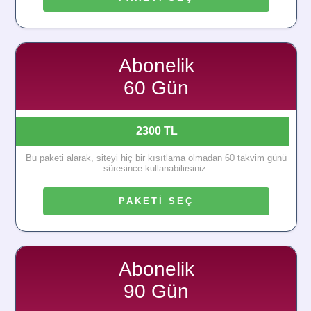
Abonelik
60 Gün
2300 TL
Bu paketi alarak, siteyi hiç bir kısıtlama olmadan 60 takvim günü
süresince kullanabilirsiniz.
PAKETİ SEÇ
Abonelik
90 Gün