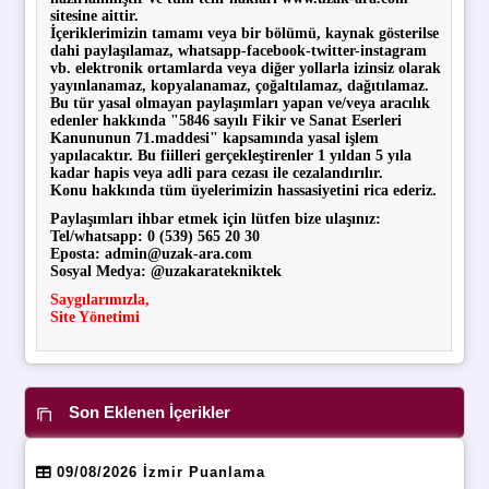
sitesine aittir.
İçeriklerimizin tamamı veya bir bölümü, kaynak gösterilse
dahi paylaşılamaz, whatsapp-facebook-twitter-instagram
vb. elektronik ortamlarda veya diğer yollarla
izinsiz olarak
yayınlanamaz, kopyalanamaz, çoğaltılamaz, dağıtılamaz.
Bu tür yasal olmayan paylaşımları yapan ve/veya aracılık
edenler hakkında "5846 sayılı Fikir ve Sanat Eserleri
Kanununun 71.maddesi" kapsamında yasal işlem
yapılacaktır. Bu fiilleri gerçekleştirenler 1 yıldan 5 yıla
kadar hapis veya adli para cezası ile cezalandırılır.
Konu hakkında tüm üyelerimizin hassasiyetini rica ederiz.
Paylaşımları ihbar etmek için lütfen bize ulaşınız:
Tel/whatsapp: 0 (539) 565 20 30
Eposta: admin@uzak-ara.com
Sosyal Medya: @uzakaratekniktek
Saygılarımızla,
Site Yönetimi
Son Eklenen İçerikler
09/08/2026 İzmir Puanlama