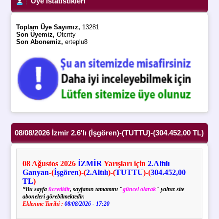
Üye İstatistikleri
Toplam Üye Sayımız,
13281
Son Üyemiz,
Otcnty
Son Abonemiz,
erteplu8
08/08/2026 İzmir 2.6'lı (İşgören)-(TUTTU)-(304.452,00 TL)
08
Ağustos
2026
İZMİR
Yarışları için
2.Altılı
Ganyan
-(
İşgören
)-(
2.Altılı
)-(
TUTTU
)-(
304.452,00
TL
)
*Bu sayfa
ücretlidir
, sayfanın tamamını "
güncel olarak
" yalnız site
aboneleri görebilmektedir.
Eklenme Tarihi :
08/08/2026 - 17:20