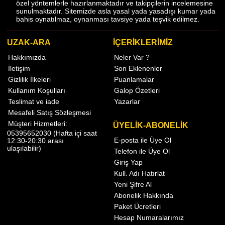
özel yöntemlerle hazırlanmaktadır ve takipçilerin incelemesine
sunulmaktadır. Sitemizde asla yasal yada yasadışı kumar yada
bahis oynatılmaz, oynanması tavsiye yada teşvik edilmez.
UZAK-ARA
İÇERİKLERİMİZ
Hakkımızda
Neler Var ?
İletişim
Son Eklenenler
Gizlilik İlkeleri
Puanlamalar
Kullanım Koşulları
Galop Özetleri
Teslimat ve iade
Yazarlar
Mesafeli Satış Sözleşmesi
Müşteri Hizmetleri:
ÜYELİK-ABONELİK
05395652030 (Hafta içi saat
E-posta ile Üye Ol
12:30-20:30 arası
ulaşılabilir)
Telefon ile Üye Ol
Giriş Yap
Kull. Adı Hatırlat
Yeni Şifre Al
Abonelik Hakkında
Paket Ücretleri
Hesap Numaralarımız