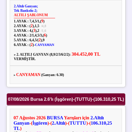
2.Altılı Ganyan;
Tek Bankolu-2;
ALTILI ŞABLONUM
9
1.AYAK :
7,
4,
5
/
1,
(
)
2
2.AYAK :
(
),
1,
5
/
4,
8
3
3.AYAK :
4,
(
),
2
/
1,
6
6
4.AYAK :
2
/
1,
4,
5
/
3,
(
)
2
5.AYAK :
6,
4,
5
/
(
),
9
2
6.AYAK :
(
)
-
CANYAMAN
304.452,00 TL
» 2. ALTILI GANYAN (8,9/2/3/6/2/2):
VERMİŞTİR.
CANYAMAN
»
(Ganyan: 6.30)
07/08/2026 Bursa 2.6'lı (İşgören)-(TUTTU)-(106.310,25 TL)
07
Ağustos
2026
BURSA
Yarışları için
2.Altılı
Ganyan
-(
İşgören
)-(
2.Altılı
)-(
TUTTU
)-(
106.310,25
TL
)