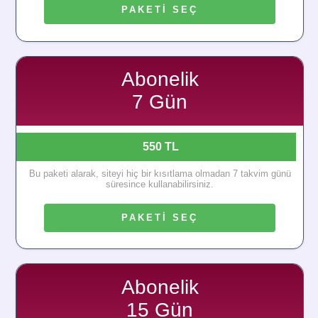
PAKETİ SEÇ
Abonelik
7 Gün
550 TL
Bu paketi alarak, siteyi hiç bir kısıtlama olmadan 7 takvim günü
süresince kullanabilirsiniz.
PAKETİ SEÇ
Abonelik
15 Gün