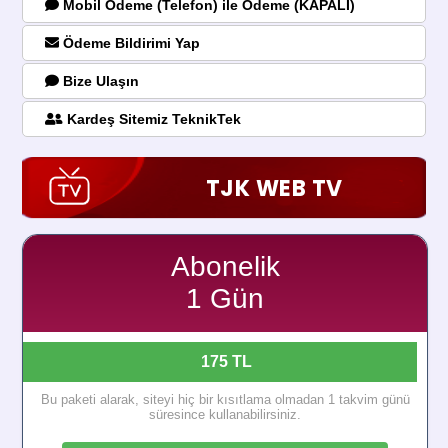
Mobil Ödeme (Telefon) ile Ödeme (KAPALI)
Ödeme Bildirimi Yap
Bize Ulaşın
Kardeş Sitemiz TeknikTek
TJK WEB TV
Abonelik
1 Gün
175 TL
Bu paketi alarak, siteyi hiç bir kısıtlama olmadan 1 takvim günü
süresince kullanabilirsiniz.