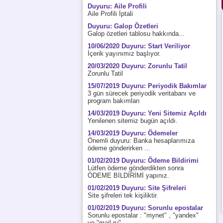
Duyuru: Aile Profili
Aile Profili İptali
Duyuru: Galop Özetleri
Galop özetleri tablosu hakkında...
10/06/2020 Duyuru: Start Veriliyor
İçerik yayınımız başlıyor.
20/03/2020 Duyuru: Zorunlu Tatil
Zorunlu Tatil
15/07/2019 Duyuru: Periyodik Bakımlar
3 gün sürecek periyodik veritabanı ve
program bakımları
14/03/2019 Duyuru: Yeni Sitemiz Açıldı
Yenilenen sitemiz bugün açıldı.
14/03/2019 Duyuru: Ödemeler
Önemli duyuru: Banka hesaplarımıza
ödeme gönderirken ...
01/02/2019 Duyuru: Ödeme Bildirimi
Lütfen ödeme gönderdikten sonra
ÖDEME BİLDİRİMİ yapınız.
01/02/2019 Duyuru: Site Şifreleri
Site şifreleri tek kişiliktir.
01/02/2019 Duyuru: Sorunlu epostalar
Sorunlu epostalar : "mynet" , "yandex"
ve "mail.ru"