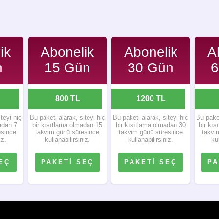
ik
Abonelik
Abonelik
A
n
15 Gün
30 Gün
6
800 TL
1200 TL
2
iteyi hiç
Bu paketi alarak, siteyi hiç
Bu paketi alarak, siteyi hiç
Bu paket
adan 7
bir kısıtlama olmadan 15
bir kısıtlama olmadan 30
bir kı
esince
takvim günü süresince
takvim günü süresince
takvi
iz.
kullanabilirsiniz.
kullanabilirsiniz.
kul
EÇ
PAKETİ SEÇ
PAKETİ SEÇ
PA