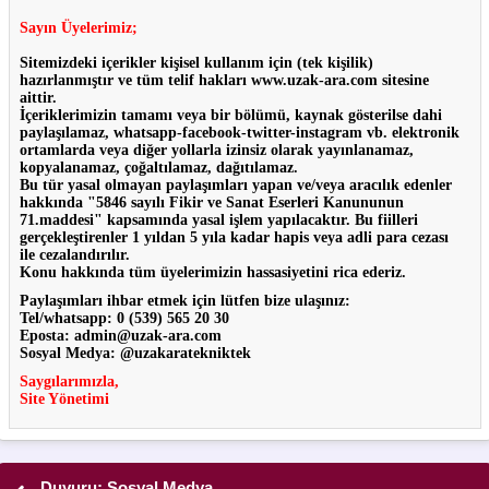
Sayın Üyelerimiz;
Sitemizdeki içerikler kişisel kullanım için (tek kişilik)
hazırlanmıştır ve tüm telif hakları www.uzak-ara.com sitesine
aittir.
İçeriklerimizin tamamı veya bir bölümü, kaynak gösterilse dahi
paylaşılamaz, whatsapp-facebook-twitter-instagram vb. elektronik
ortamlarda veya diğer yollarla
izinsiz olarak yayınlanamaz,
kopyalanamaz, çoğaltılamaz, dağıtılamaz.
Bu tür yasal olmayan paylaşımları yapan ve/veya aracılık edenler
hakkında "5846 sayılı Fikir ve Sanat Eserleri Kanununun
71.maddesi" kapsamında yasal işlem yapılacaktır. Bu fiilleri
gerçekleştirenler 1 yıldan 5 yıla kadar hapis veya adli para cezası
ile cezalandırılır.
Konu hakkında tüm üyelerimizin hassasiyetini rica ederiz.
Paylaşımları ihbar etmek için lütfen bize ulaşınız:
Tel/whatsapp: 0 (539) 565 20 30
Eposta: admin@uzak-ara.com
Sosyal Medya: @uzakaratekniktek
Saygılarımızla,
Site Yönetimi
Duyuru: Sosyal Medya