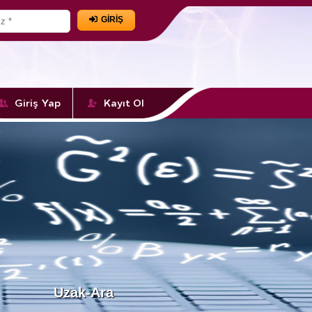
GİRİŞ
Giriş Yap
Kayıt Ol
Uzak-Ara