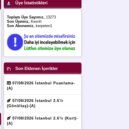
Üye İstatistikleri
Toplam Üye Sayımız,
13273
Son Üyemiz,
Kesnh
Son Abonemiz,
kerpeten1
Son Eklenen İçerikler
07/08/2026 İstanbul Puanlama-
(A)
07/08/2026 İstanbul 2.6'lı
(Gönültaş)-(A)
07/08/2026 İstanbul 2.6'lı (Kurt)-
(A)