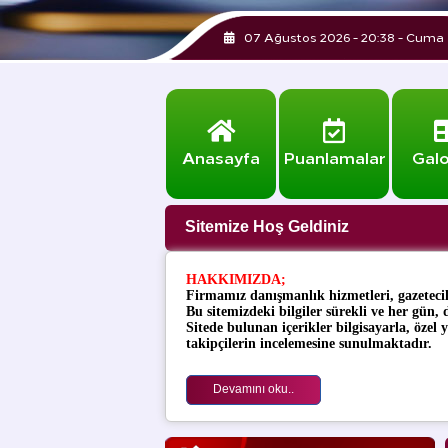
07 Ağustos 2026 - 20:38 - Cuma
Anasayfa
Puanlamalar
Galo
Sitemize Hoş Geldiniz
HAKKIMIZDA
;
Firmamız danışmanlık hizmetleri, gazetecil
Bu sitemizdeki bilgiler sürekli ve her gün,
Sitede bulunan içerikler bilgisayarla, özel
takipçilerin
incelemesine sunulmaktadır.
Devamını oku..