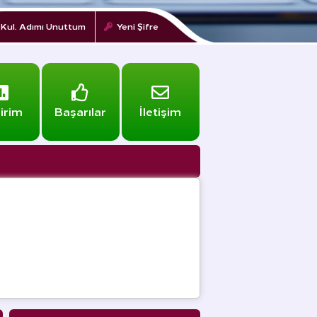
Kul. Adımı Unuttum
Yeni Şifre
dirim
Başarılar
İletişim