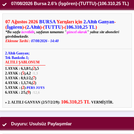
07/08/2026 Bursa 2.6'lı (İşgören)-(TUTTU)-(106.310,25 TL)
07
Ağustos
2026
BURSA
Yarışları için
2.Altılı Ganyan
-
(
İşgören
)-(
2.Altılı
)-(
TUTTU
)-(
106.310,25 TL
)
*Bu sayfa
ücretlidir
, sayfanın tamamını "
güncel olarak
" yalnız site aboneleri
görebilmektedir.
Eklenme Tarihi :
07/08/2026 - 14:40
2.Altılı Ganyan;
Tek Bankolu-1;
ALTILI ŞABLONUM
2
1.AYAK :
6,
3,
8
/
1,
(
),
5
5
2.AYAK :
(
),
4,
2
/
1,
3
7
3.AYAK :
8,
9,
1
/
2,
(
)
2
4.AYAK :
1,
3,
7
/
4,
(
)
2
5.AYAK :
(
)
-
PERS JOYS
9
6.AYAK :
2
/
5,
(
)
/
12,
6
106.310,25 TL
»
2. ALTILI GANYAN (2/5/7/2/2/9):
VERMİŞTİR.
Duyuru: Usulsüz Paylaşımlar