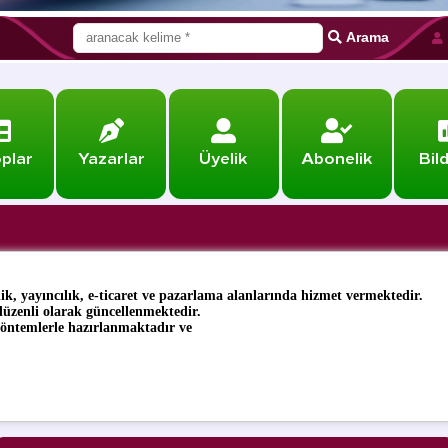
Arama
plar
Yazarlar
Üyelik
Abonelik
Bil
ik, yayıncılık, e-ticaret ve pazarlama alanlarında hizmet vermektedir.
 düzenli olarak güncellenmektedir.
 yöntemlerle hazırlanmaktadır ve