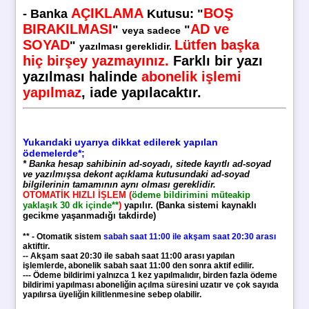
AÇIKLAMA
BOŞ
-
Banka
Kutusu
:
"
BIRAKILMASI
AD ve
"
"
veya sadece
SOYAD
Lütfen başka
"
yazılması gereklidir.
hiç birşey yazmayınız.
Farklı bir yazı
yazılması halinde
abonelik işlemi
yapılmaz
, iade yapılacaktır.
Yukarıdaki uyarıya dikkat edilerek yapılan
ödemelerde*;
* Banka hesap sahibinin ad-soyadı, sitede kayıtlı ad-soyad
ve yazılmışsa dekont açıklama kutusundaki ad-soyad
bilgilerinin tamamının aynı olması gereklidir.
OTOMATİK HIZLI İŞLEM (
ödeme bildirimini müteakip
yaklaşık 30 dk içinde**
)
yapılır. (Banka sistemi kaynaklı
gecikme yaşanmadığı takdirde)
** - Otomatik sistem
sabah saat 11:00 ile akşam saat 20:30 arası
aktiftir.
-- Akşam saat 20:30 ile sabah saat 11:00 arası yapılan
işlemlerde, abonelik sabah saat 11:00 den sonra aktif edilir.
--- Ödeme bildirimi yalnızca 1 kez yapılmalıdır, birden fazla ödeme
bildirimi yapılması aboneliğin açılma süresini uzatır ve çok sayıda
yapılırsa üyeliğin kilitlenmesine sebep olabilir.