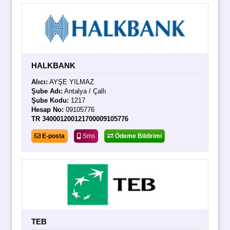
HALKBANK
Alıcı:
AYŞE YILMAZ
Şube Adı:
Antalya / Çallı
Şube Kodu:
1217
Hesap No:
09105776
TR 340001200121700009105776
E-posta
Sms
Ödeme Bildirimi
TEB