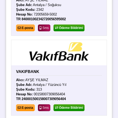
Alıcı:
AYŞE YILMAZ
Şube Adı:
Antalya / Soğuksu
Şube Kodu:
2342
Hesap No:
72005659-5002
TR 840001002342720056595002
E-posta
Sms
Ödeme Bildirimi
VAKIFBANK
Alıcı:
AYŞE YILMAZ
Şube Adı:
Antalya / Yüzüncü Yıl
Şube Kodu:
313
Hesap No:
00158007309056404
TR 240001500158007309056404
E-posta
Sms
Ödeme Bildirimi