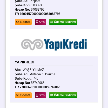
Şube Adı:
Enpara
Şube Kodu:
03663
Hesap No:
84082798
TR 660015700000000084082798
E-posta
Sms
Ödeme Bildirimi
YAPIKREDI
Alıcı:
AYŞE YILMAZ
Şube Adı:
Antalya / Dokuma
Şube Kodu:
745
Hesap No:
56742063
TR 770006701000000056742063
E-posta
Sms
Ödeme Bildirimi