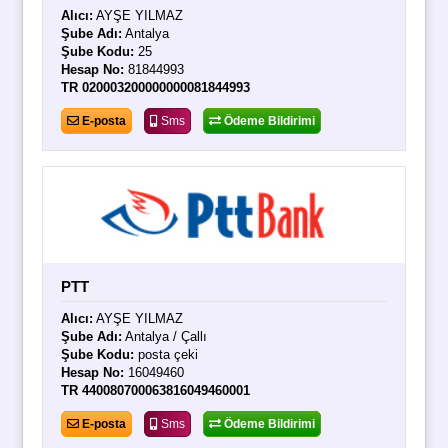
Alıcı:
AYŞE YILMAZ
Şube Adı:
Antalya
Şube Kodu:
25
Hesap No:
81844993
TR 020003200000000081844993
E-posta
Sms
Ödeme Bildirimi
PTT
Alıcı:
AYŞE YILMAZ
Şube Adı:
Antalya / Çallı
Şube Kodu:
posta çeki
Hesap No:
16049460
TR 440080700063816049460001
E-posta
Sms
Ödeme Bildirimi