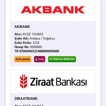
AKBANK
Alıcı:
AYŞE YILMAZ
Şube Adı:
Antalya / Soğuksu
Şube Kodu:
1214
Hesap No:
0050685
TR 870004601214888000050685
E-posta
Sms
Ödeme Bildirimi
ZIRAATBANK