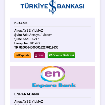
ISBANK
Alıcı:
AYŞE YILMAZ
Şube Adı:
Antalya / Meltem
Şube Kodu:
6217
Hesap No:
0119633
TR 820006400000162170119633
E-posta
Sms
Ödeme Bildirimi
ENPARABANK
Alıcı:
AYŞE YILMAZ