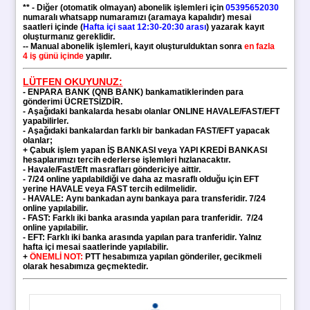
** - Diğer (otomatik olmayan) abonelik işlemleri için
05395652030
numaralı whatsapp numaramızı (aramaya kapalıdır) mesai
saatleri içinde (
Hafta içi saat 12:30-20:30 arası
) yazarak kayıt
oluşturmanız gereklidir.
-- Manual abonelik işlemleri, kayıt oluşturulduktan sonra
en fazla
4 iş günü içinde
yapılır.
LÜTFEN OKUYUNUZ:
-
ENPARA BANK (QNB BANK)
bankamatiklerinden para
gönderimi ÜCRETSİZDİR.
- Aşağıdaki bankalarda hesabı olanlar ONLINE HAVALE/FAST/EFT
yapabilirler.
- Aşağıdaki bankalardan farklı bir bankadan FAST/EFT yapacak
olanlar;
+ Çabuk işlem yapan
İŞ BANKASI veya YAPI KREDİ BANKASI
hesaplarımızı tercih ederlerse işlemleri hızlanacaktır.
- Havale/Fast/Eft masrafları göndericiye aittir.
- 7/24 online yapılabildiği ve daha az masraflı olduğu için EFT
yerine HAVALE veya FAST tercih edilmelidir.
- HAVALE: Aynı bankadan aynı bankaya para transferidir. 7/24
online yapılabilir.
- FAST: Farklı iki banka arasında yapılan para tranferidir.
7/24
online yapılabilir.
- EFT: Farklı iki banka arasında yapılan para tranferidir. Yalnız
hafta içi mesai saatlerinde yapılabilir.
+
ÖNEMLİ NOT:
PTT hesabımıza yapılan gönderiler, gecikmeli
olarak hesabımıza geçmektedir.