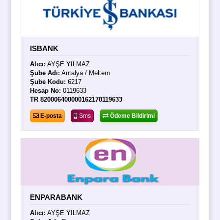
ISBANK
Alıcı:
AYŞE YILMAZ
Şube Adı:
Antalya / Meltem
Şube Kodu:
6217
Hesap No:
0119633
TR 820006400000162170119633
E-posta
Sms
Ödeme Bildirimi
ENPARABANK
Alıcı:
AYŞE YILMAZ