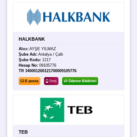
HALKBANK
Alıcı:
AYŞE YILMAZ
Şube Adı:
Antalya / Çallı
Şube Kodu:
1217
Hesap No:
09105776
TR 340001200121700009105776
E-posta
Sms
Ödeme Bildirimi
TEB