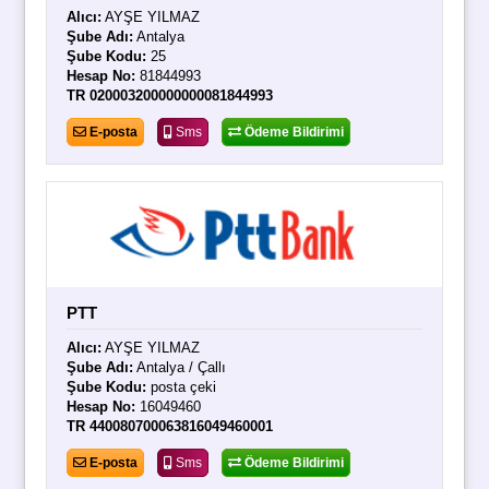
Alıcı:
AYŞE YILMAZ
Şube Adı:
Antalya
Şube Kodu:
25
Hesap No:
81844993
TR 020003200000000081844993
E-posta
Sms
Ödeme Bildirimi
PTT
Alıcı:
AYŞE YILMAZ
Şube Adı:
Antalya / Çallı
Şube Kodu:
posta çeki
Hesap No:
16049460
TR 440080700063816049460001
E-posta
Sms
Ödeme Bildirimi