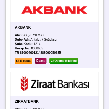
AKBANK
Alıcı:
AYŞE YILMAZ
Şube Adı:
Antalya / Soğuksu
Şube Kodu:
1214
Hesap No:
0050685
TR 870004601214888000050685
E-posta
Sms
Ödeme Bildirimi
ZIRAATBANK