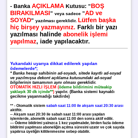
AÇIKLAMA
BOŞ
-
Banka
Kutusu
:
"
BIRAKILMASI
AD ve
"
"
veya sadece
SOYAD
Lütfen başka
"
yazılması gereklidir.
hiç birşey yazmayınız.
Farklı bir yazı
yazılması halinde
abonelik işlemi
yapılmaz
, iade yapılacaktır.
Yukarıdaki uyarıya dikkat edilerek yapılan
ödemelerde*;
* Banka hesap sahibinin ad-soyadı, sitede kayıtlı ad-soyad
ve yazılmışsa dekont açıklama kutusundaki ad-soyad
bilgilerinin tamamının aynı olması gereklidir.
OTOMATİK HIZLI İŞLEM (
ödeme bildirimini müteakip
yaklaşık 30 dk içinde**
)
yapılır. (Banka sistemi kaynaklı
gecikme yaşanmadığı takdirde)
** - Otomatik sistem
sabah saat 11:00 ile akşam saat 20:30 arası
aktiftir.
-- Akşam saat 20:30 ile sabah saat 11:00 arası yapılan
işlemlerde, abonelik sabah saat 11:00 den sonra aktif edilir.
--- Ödeme bildirimi yalnızca 1 kez yapılmalıdır, birden fazla ödeme
bildirimi yapılması aboneliğin açılma süresini uzatır ve çok sayıda
yapılırsa üyeliğin kilitlenmesine sebep olabilir.