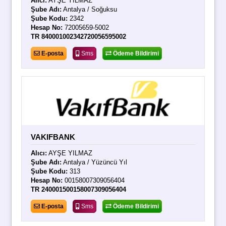
Alıcı:
AYŞE YILMAZ
Şube Adı:
Antalya / Soğuksu
Şube Kodu:
2342
Hesap No:
72005659-5002
TR 840001002342720056595002
E-posta
Sms
Ödeme Bildirimi
VAKIFBANK
Alıcı:
AYŞE YILMAZ
Şube Adı:
Antalya / Yüzüncü Yıl
Şube Kodu:
313
Hesap No:
00158007309056404
TR 240001500158007309056404
E-posta
Sms
Ödeme Bildirimi