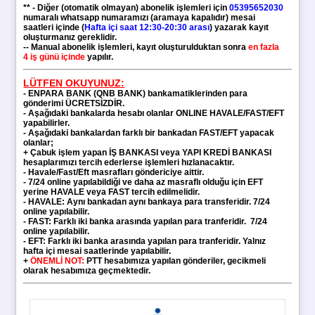
** - Diğer (otomatik olmayan) abonelik işlemleri için
05395652030
numaralı whatsapp numaramızı (aramaya kapalıdır) mesai
saatleri içinde (
Hafta içi saat 12:30-20:30 arası
) yazarak kayıt
oluşturmanız gereklidir.
-- Manual abonelik işlemleri, kayıt oluşturulduktan sonra
en fazla
4 iş günü içinde
yapılır.
LÜTFEN OKUYUNUZ:
-
ENPARA BANK (QNB BANK)
bankamatiklerinden para
gönderimi ÜCRETSİZDİR.
- Aşağıdaki bankalarda hesabı olanlar ONLINE HAVALE/FAST/EFT
yapabilirler.
- Aşağıdaki bankalardan farklı bir bankadan FAST/EFT yapacak
olanlar;
+ Çabuk işlem yapan
İŞ BANKASI veya YAPI KREDİ BANKASI
hesaplarımızı tercih ederlerse işlemleri hızlanacaktır.
- Havale/Fast/Eft masrafları göndericiye aittir.
- 7/24 online yapılabildiği ve daha az masraflı olduğu için EFT
yerine HAVALE veya FAST tercih edilmelidir.
- HAVALE: Aynı bankadan aynı bankaya para transferidir. 7/24
online yapılabilir.
- FAST: Farklı iki banka arasında yapılan para tranferidir.
7/24
online yapılabilir.
- EFT: Farklı iki banka arasında yapılan para tranferidir. Yalnız
hafta içi mesai saatlerinde yapılabilir.
+
ÖNEMLİ NOT:
PTT hesabımıza yapılan gönderiler, gecikmeli
olarak hesabımıza geçmektedir.