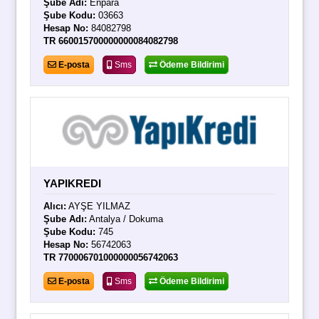
Şube Adı:
Enpara
Şube Kodu:
03663
Hesap No:
84082798
TR 660015700000000084082798
E-posta
Sms
Ödeme Bildirimi
YAPIKREDI
Alıcı:
AYŞE YILMAZ
Şube Adı:
Antalya / Dokuma
Şube Kodu:
745
Hesap No:
56742063
TR 770006701000000056742063
E-posta
Sms
Ödeme Bildirimi